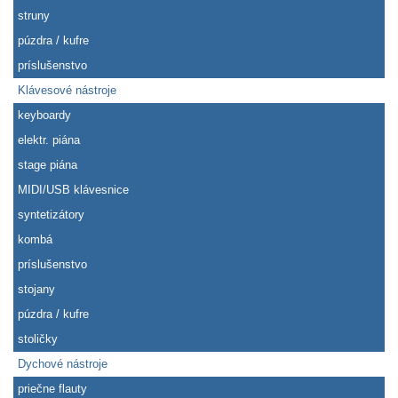
struny
púzdra / kufre
príslušenstvo
Klávesové nástroje
keyboardy
elektr. piána
stage piána
MIDI/USB klávesnice
syntetizátory
kombá
príslušenstvo
stojany
púzdra / kufre
stoličky
Dychové nástroje
priečne flauty