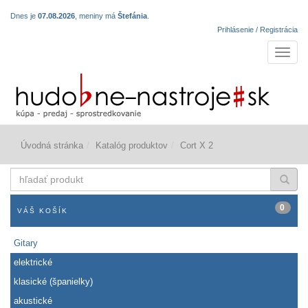
Dnes je
07.08.2026
, meniny má
Štefánia
.
Prihlásenie / Registrácia
Navigá
Úvodná stránka
Katalóg produktov
Cort X 2
hľadať
produkt
0
VÁŠ KOŠÍK
Gitary
elektrické
klasické (španielky)
akustické