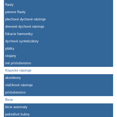
flauty
panove flauty
plechové dychové nástroje
drevené dychové nástroje
fúkacie harmoniky
dychové syntetizátory
plátky
stojany
iné príslušenstvo
Klasické nástroje
akordeony
sláčikové nástroje
príslušenstvo
Bicie
bicie automaty
jednotlivé bubny