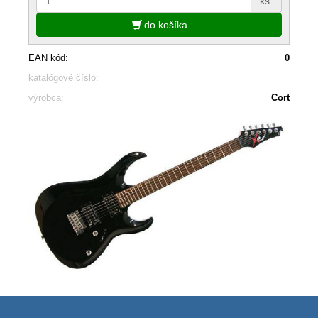
ks.
do košíka
EAN kód:
0
katalógové číslo:
výrobca:
Cort