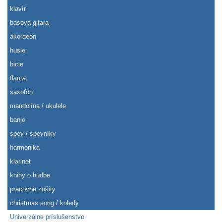
klavír
basová gitara
akordeón
husle
bicie
flauta
saxofón
mandolína / ukulele
banjo
spev / spevníky
harmonika
klarinet
knihy o hudbe
pracovné zošity
christmas song / koledy
Univerzálne príslušenstvo