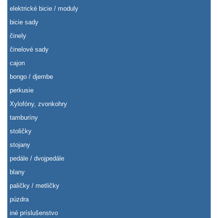
elektrické bicie / moduly
bicie sady
činely
činelové sady
cajon
bongo / djembe
perkusie
Xylofóny, zvonkohry
tamburíny
stoličky
stojany
pedále / dvojpedále
blany
paličky / metličky
púzdra
iné príslušenstvo