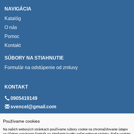
NAVIGÁCIA
Katalóg
O nás
Pomoc
Kontakt
SÚBORY NA STIAHNUTIE
Formulár na odstúpenie od zmluvy
KONTAKT
0905419149
svencel@gmail.com
ADRESA
Používame cookies
Na našich webových stránkach používame súbory cookie na zhromažďovanie údajov
VEST - tech s.r.o.
za účelom vytvárania štatistík na zlepšenie kvality našej webovej stránky. Naše cookies