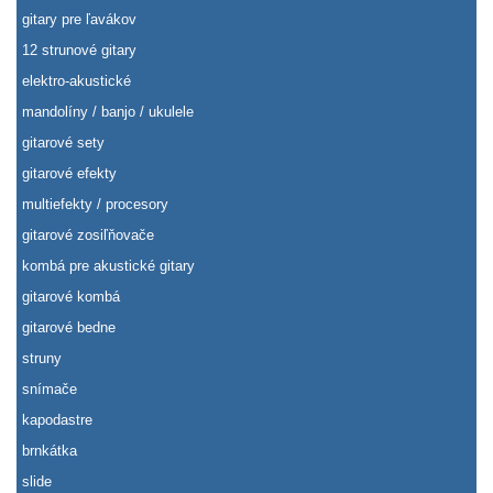
gitary pre ľavákov
12 strunové gitary
elektro-akustické
mandolíny / banjo / ukulele
gitarové sety
gitarové efekty
multiefekty / procesory
gitarové zosiľňovače
kombá pre akustické gitary
gitarové kombá
gitarové bedne
struny
snímače
kapodastre
brnkátka
slide