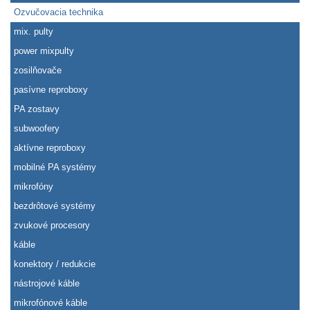
Ozvučovacia technika
mix. pulty
power mixpulty
zosilňovače
pasívne reproboxy
PA zostavy
subwoofery
aktívne reproboxy
mobilné PA systémy
mikrofóny
bezdrôtové systémy
zvukové procesory
káble
konektory / redukcie
nástrojové káble
mikrofónové káble