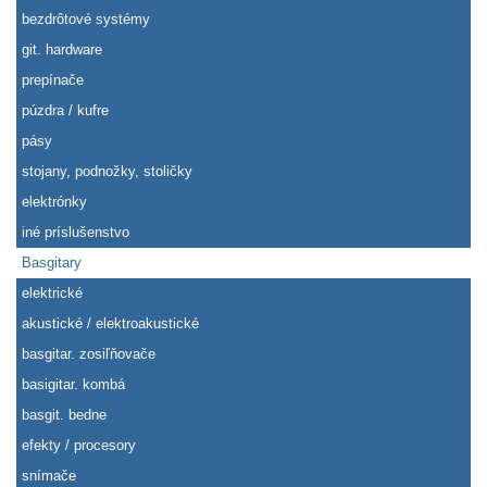
bezdrôtové systémy
git. hardware
prepínače
púzdra / kufre
pásy
stojany, podnožky, stoličky
elektrónky
iné príslušenstvo
Basgitary
elektrické
akustické / elektroakustické
basgitar. zosiľňovače
basigitar. kombá
basgit. bedne
efekty / procesory
snímače