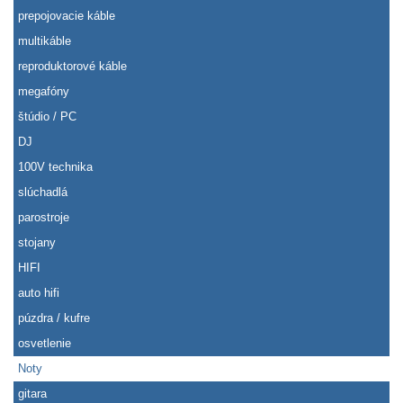
prepojovacie káble
multikáble
reproduktorové káble
megafóny
štúdio / PC
DJ
100V technika
slúchadlá
parostroje
stojany
HIFI
auto hifi
púzdra / kufre
osvetlenie
Noty
gitara