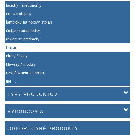
ladičky / metronómy
notové stojany
lampičky na notový stojan
čistiace prostriedky
reklamné predmety
Bazár
gitary / basy
klávesy / moduly
ozvučovacia technika
iné ...
TYPY PRODUKTOV
VÝROBCOVIA
ODPORÚČANÉ PRODUKTY