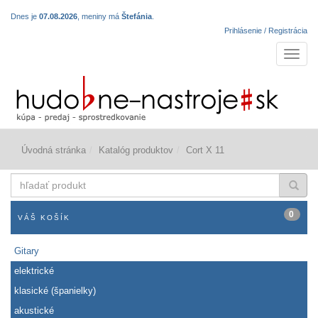
Dnes je
07.08.2026
, meniny má
Štefánia
.
Prihlásenie / Registrácia
Navigá
Úvodná stránka
Katalóg produktov
Cort X 11
hľadať
produkt
0
VÁŠ KOŠÍK
Gitary
elektrické
klasické (španielky)
akustické