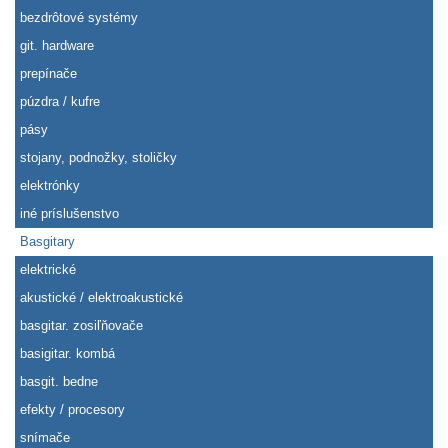
bezdrôtové systémy
git. hardware
prepínače
púzdra / kufre
pásy
stojany, podnožky, stoličky
elektrónky
iné príslušenstvo
Basgitary
elektrické
akustické / elektroakustické
basgitar. zosiľňovače
basigitar. kombá
basgit. bedne
efekty / procesory
snímače