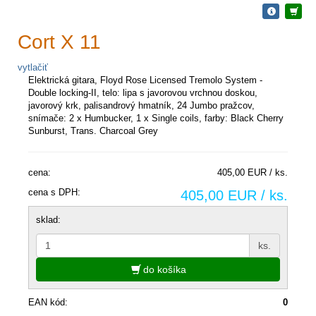
Cort X 11
vytlačiť
Elektrická gitara, Floyd Rose Licensed Tremolo System -
Double locking-II, telo: lipa s javorovou vrchnou doskou,
javorový krk, palisandrový hmatník, 24 Jumbo pražcov,
snímače: 2 x Humbucker, 1 x Single coils, farby: Black Cherry
Sunburst, Trans. Charcoal Grey
cena:
405,00 EUR / ks.
cena s DPH:
405,00 EUR / ks.
sklad:
ks.
do košíka
EAN kód:
0