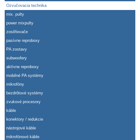
Ozvučovacia technika
mix. pulty
power mixpulty
zosilňovače
pasívne reproboxy
PA zostavy
subwoofery
aktívne reproboxy
mobilné PA systémy
mikrofóny
bezdrôtové systémy
zvukové procesory
káble
konektory / redukcie
nástrojové káble
mikrofónové káble