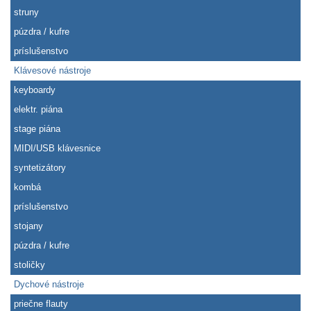
struny
púzdra / kufre
príslušenstvo
Klávesové nástroje
keyboardy
elektr. piána
stage piána
MIDI/USB klávesnice
syntetizátory
kombá
príslušenstvo
stojany
púzdra / kufre
stoličky
Dychové nástroje
priečne flauty