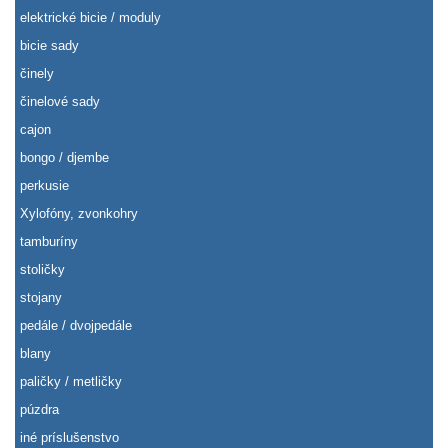
elektrické bicie / moduly
bicie sady
činely
činelové sady
cajon
bongo / djembe
perkusie
Xylofóny, zvonkohry
tamburíny
stoličky
stojany
pedále / dvojpedále
blany
paličky / metličky
púzdra
iné príslušenstvo