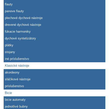
flauty
panove flauty
plechové dychové nástroje
drevené dychové nástroje
fúkacie harmoniky
dychové syntetizátory
plátky
stojany
iné príslušenstvo
Klasické nástroje
akordeony
sláčikové nástroje
príslušenstvo
Bicie
bicie automaty
jednotlivé bubny