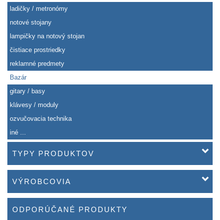
ladičky / metronómy
notové stojany
lampičky na notový stojan
čistiace prostriedky
reklamné predmety
Bazár
gitary / basy
klávesy / moduly
ozvučovacia technika
iné ...
TYPY PRODUKTOV
VÝROBCOVIA
ODPORÚČANÉ PRODUKTY