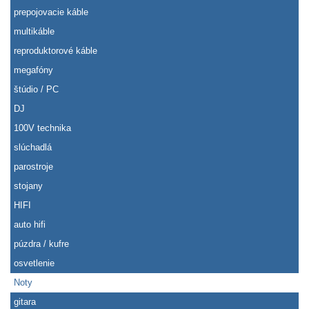
prepojovacie káble
multikáble
reproduktorové káble
megafóny
štúdio / PC
DJ
100V technika
slúchadlá
parostroje
stojany
HIFI
auto hifi
púzdra / kufre
osvetlenie
Noty
gitara