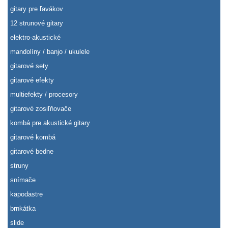
gitary pre ľavákov
12 strunové gitary
elektro-akustické
mandolíny / banjo / ukulele
gitarové sety
gitarové efekty
multiefekty / procesory
gitarové zosiľňovače
kombá pre akustické gitary
gitarové kombá
gitarové bedne
struny
snímače
kapodastre
brnkátka
slide