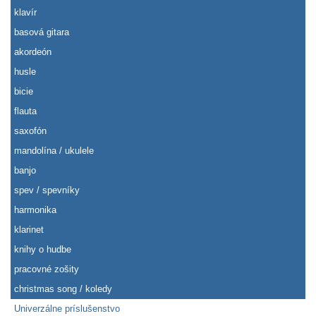
klavír
basová gitara
akordeón
husle
bicie
flauta
saxofón
mandolína / ukulele
banjo
spev / spevníky
harmonika
klarinet
knihy o hudbe
pracovné zošity
christmas song / koledy
Univerzálne príslušenstvo