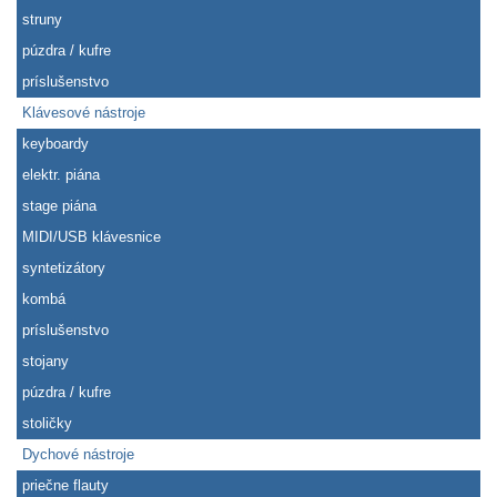
struny
púzdra / kufre
príslušenstvo
Klávesové nástroje
keyboardy
elektr. piána
stage piána
MIDI/USB klávesnice
syntetizátory
kombá
príslušenstvo
stojany
púzdra / kufre
stoličky
Dychové nástroje
priečne flauty