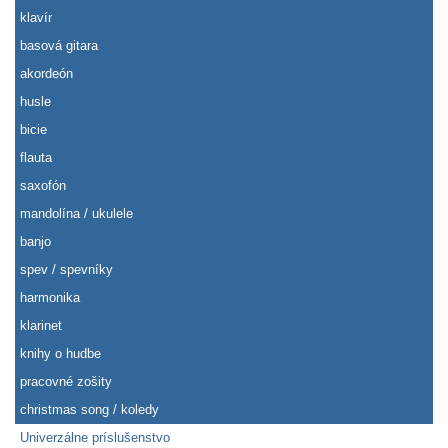
klavír
basová gitara
akordeón
husle
bicie
flauta
saxofón
mandolína / ukulele
banjo
spev / spevníky
harmonika
klarinet
knihy o hudbe
pracovné zošity
christmas song / koledy
Univerzálne príslušenstvo