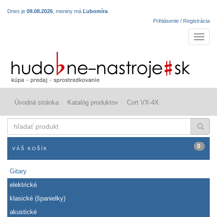
Dnes je
09.08.2026
, meniny má
Ľubomíra
.
Prihlásenie / Registrácia
Navigá
Úvodná stránka
Katalóg produktov
Cort VX-4X
hľadať
produkt
0
VÁŠ KOŠÍK
Gitary
elektrické
klasické (španielky)
akustické