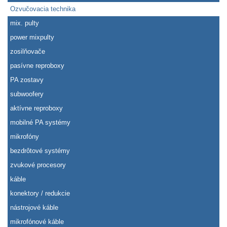
Ozvučovacia technika
mix. pulty
power mixpulty
zosilňovače
pasívne reproboxy
PA zostavy
subwoofery
aktívne reproboxy
mobilné PA systémy
mikrofóny
bezdrôtové systémy
zvukové procesory
káble
konektory / redukcie
nástrojové káble
mikrofónové káble