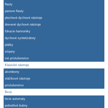
flauty
panove flauty
plechové dychové nástroje
drevené dychové nástroje
fúkacie harmoniky
dychové syntetizátory
plátky
stojany
iné príslušenstvo
Klasické nástroje
akordeony
sláčikové nástroje
príslušenstvo
Bicie
bicie automaty
jednotlivé bubny