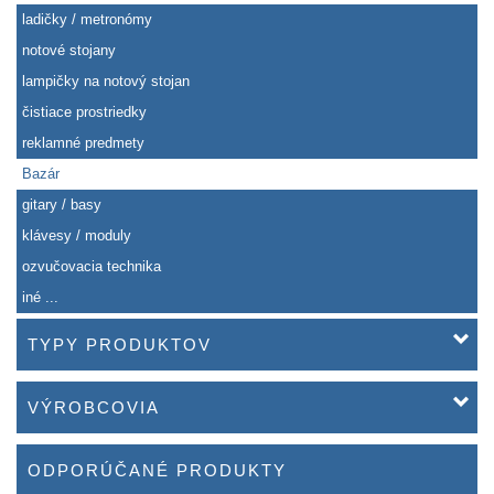
ladičky / metronómy
notové stojany
lampičky na notový stojan
čistiace prostriedky
reklamné predmety
Bazár
gitary / basy
klávesy / moduly
ozvučovacia technika
iné ...
TYPY PRODUKTOV
VÝROBCOVIA
ODPORÚČANÉ PRODUKTY