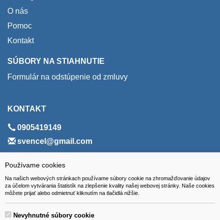
O nás
Pomoc
Kontakt
SÚBORY NA STIAHNUTIE
Formulár na odstúpenie od zmluvy
KONTAKT
0905419149
svencel@gmail.com
ADRESA
Používame cookies
Na našich webových stránkach používame súbory cookie na zhromažďovanie údajov
VEST - tech s.r.o.
za účelom vytvárania štatistík na zlepšenie kvality našej webovej stránky. Naše cookies
môžete prijať alebo odmietnuť kliknutím na tlačidlá nižšie.
Hviezdoslavova 280/6, 965 01 Žiar nad Hronom
Slovakia (Slovak Republic)
Nevyhnutné súbory cookie