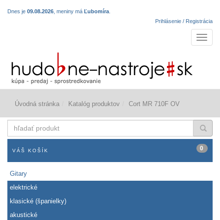
Dnes je
09.08.2026
, meniny má
Ľubomíra
.
Prihlásenie / Registrácia
Navigá
Úvodná stránka
Katalóg produktov
Cort MR 710F OV
hľadať
produkt
0
VÁŠ KOŠÍK
Gitary
elektrické
klasické (španielky)
akustické