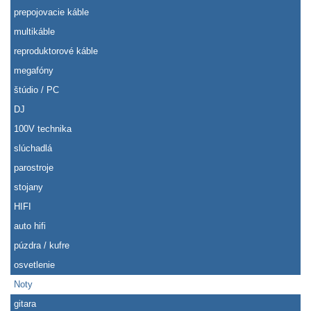
prepojovacie káble
multikáble
reproduktorové káble
megafóny
štúdio / PC
DJ
100V technika
slúchadlá
parostroje
stojany
HIFI
auto hifi
púzdra / kufre
osvetlenie
Noty
gitara