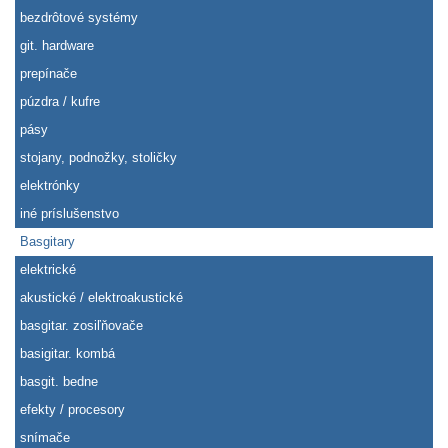
bezdrôtové systémy
git. hardware
prepínače
púzdra / kufre
pásy
stojany, podnožky, stoličky
elektrónky
iné príslušenstvo
Basgitary
elektrické
akustické / elektroakustické
basgitar. zosiľňovače
basigitar. kombá
basgit. bedne
efekty / procesory
snímače