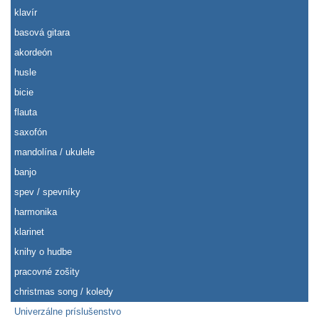
klavír
basová gitara
akordeón
husle
bicie
flauta
saxofón
mandolína / ukulele
banjo
spev / spevníky
harmonika
klarinet
knihy o hudbe
pracovné zošity
christmas song / koledy
Univerzálne príslušenstvo