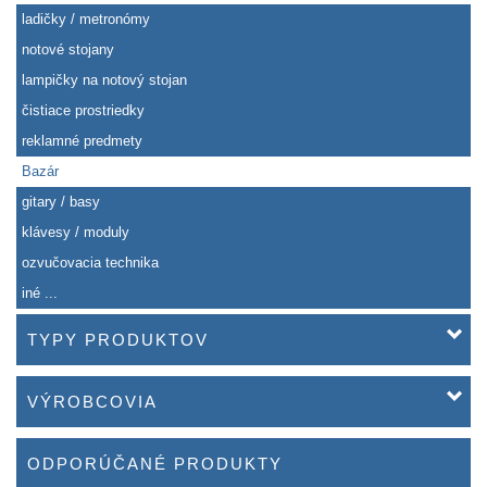
ladičky / metronómy
notové stojany
lampičky na notový stojan
čistiace prostriedky
reklamné predmety
Bazár
gitary / basy
klávesy / moduly
ozvučovacia technika
iné ...
TYPY PRODUKTOV
VÝROBCOVIA
ODPORÚČANÉ PRODUKTY