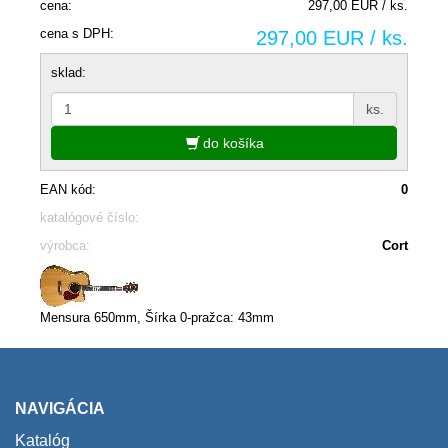
cena:
297,00 EUR / ks.
cena s DPH:
297,00 EUR / ks.
sklad:
ks.
do košíka
EAN kód:
0
katalógové číslo:
výrobca:
Cort
Mensura 650mm, Šírka 0-pražca: 43mm
NAVIGÁCIA
Katalóg