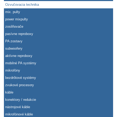
Ozvučovacia technika
mix. pulty
power mixpulty
zosilňovače
pasívne reproboxy
PA zostavy
subwoofery
aktívne reproboxy
mobilné PA systémy
mikrofóny
bezdrôtové systémy
zvukové procesory
káble
konektory / redukcie
nástrojové káble
mikrofónové káble