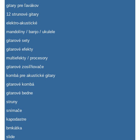
gitary pre ľavákov
12 strunové gitary
elektro-akustické
mandolíny / banjo / ukulele
gitarové sety
gitarové efekty
multiefekty / procesory
gitarové zosiľňovače
kombá pre akustické gitary
gitarové kombá
gitarové bedne
struny
snímače
kapodastre
brnkátka
slide