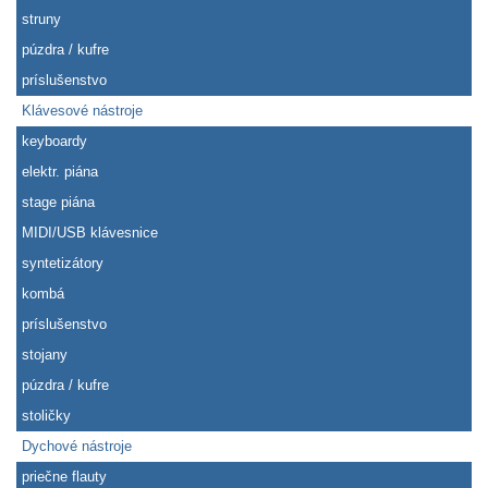
struny
púzdra / kufre
príslušenstvo
Klávesové nástroje
keyboardy
elektr. piána
stage piána
MIDI/USB klávesnice
syntetizátory
kombá
príslušenstvo
stojany
púzdra / kufre
stoličky
Dychové nástroje
priečne flauty