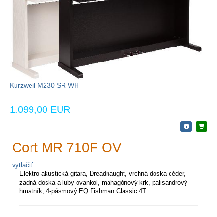
Kurzweil M230 SR WH
1.099,00 EUR
Cort MR 710F OV
vytlačiť
Elektro-akustická gitara, Dreadnaught, vrchná doska céder,
zadná doska a luby ovankol, mahagónový krk, palisandrový
hmatník, 4-pásmový EQ Fishman Classic 4T