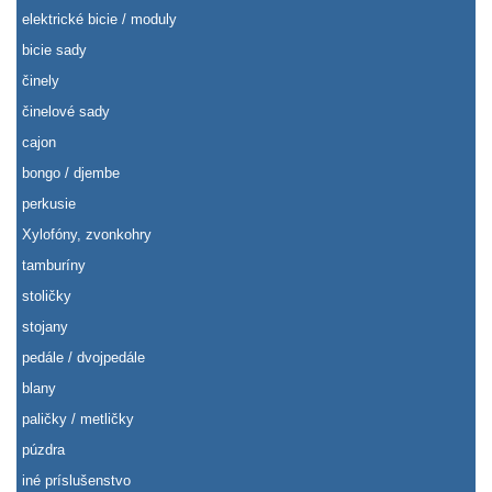
elektrické bicie / moduly
bicie sady
činely
činelové sady
cajon
bongo / djembe
perkusie
Xylofóny, zvonkohry
tamburíny
stoličky
stojany
pedále / dvojpedále
blany
paličky / metličky
púzdra
iné príslušenstvo