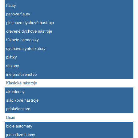
flauty
panove flauty
plechové dychové nástroje
drevené dychové nástroje
fúkacie harmoniky
dychové syntetizátory
plátky
stojany
iné príslušenstvo
Klasické nástroje
akordeony
sláčikové nástroje
príslušenstvo
Bicie
bicie automaty
jednotlivé bubny