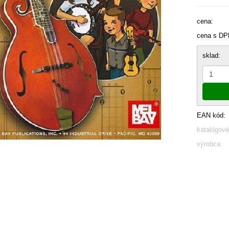
cena:
cena s DP
sklad:
EAN kód:
katalógové
výrobca: