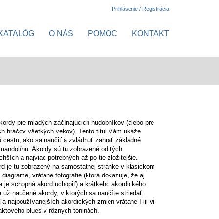
Prihlásenie / Registrácia
KATALÓG
O NÁS
POMOC
KONTAKT
kordy pre mladých začínajúcich hudobníkov (alebo pre
ch hráčov všetkých vekov). Tento titul Vám ukáže
 cestu, ako sa naučiť a zvládnuť zahrať základné
mandolínu. Akordy sú tu zobrazené od tých
chších a najviac potrebných až po tie zložitejšie.
d je tu zobrazený na samostatnej stránke v klasickom
diagrame, vrátane fotografie (ktorá dokazuje, že aj
a je schopná akord uchopiť) a krátkeho akordického
a už naučené akordy, v ktorých sa naučíte striedať
ľa najpoužívanejších akordických zmien vrátane I-iii-vi-
-taktového blues v rôznych tóninách.