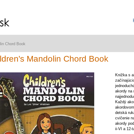
lin Chord Book
ldren's Mandolin Chord Book
Knižka s a
začínajúci
jednoduchú
akordy na 
najjednodu
Každý akor
akordovom 
detská ruk
cvičenie n
akordy pod
ii-VI a 12