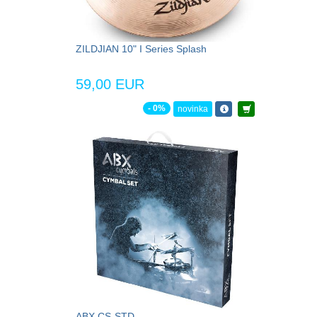
ZILDJIAN 10" I Series Splash
59,00 EUR
- 0%
novinka
ABX CS-STD