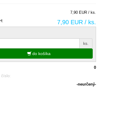
7,90 EUR / ks.
H:
7,90 EUR / ks.
ks.
do košíka
0
 číslo:
-neurčený-