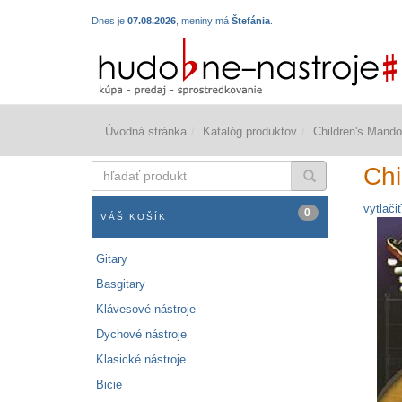
Dnes je
07.08.2026
, meniny má
Štefánia
.
Úvodná stránka
Katalóg produktov
Children's Mando
hľadať
Chi
produkt
vytlačiť
0
VÁŠ KOŠÍK
Gitary
Basgitary
Klávesové nástroje
Dychové nástroje
Klasické nástroje
Bicie