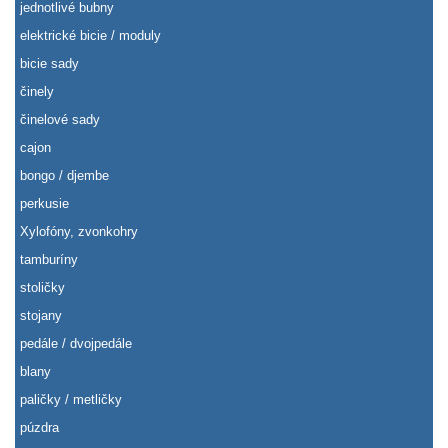
jednotlivé bubny
elektrické bicie / moduly
bicie sady
činely
činelové sady
cajon
bongo / djembe
perkusie
Xylofóny, zvonkohry
tamburíny
stoličky
stojany
pedále / dvojpedále
blany
paličky / metličky
púzdra