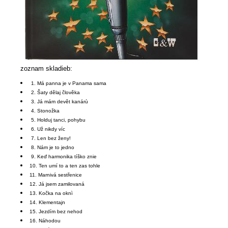
zoznam skladieb:
1. Má panna je v Panama sama
2. Šaty dělaj člověka
3. Já mám devět kanárù
4. Stonožka
5. Holduj tanci, pohybu
6. Už nikdy víc
7. Len bez ženy!
8. Nám je to jedno
9. Keď harmonika tíško znie
10. Ten umí to a ten zas tohle
11. Marnivá sestřenice
12. Já jsem zamilovaná
13. Kočka na oknì
14. Klementajn
15. Jezdím bez nehod
16. Náhodou