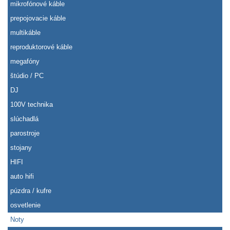
mikrofónové káble
prepojovacie káble
multikáble
reproduktorové káble
megafóny
štúdio / PC
DJ
100V technika
slúchadlá
parostroje
stojany
HIFI
auto hifi
púzdra / kufre
osvetlenie
Noty