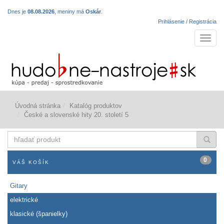
Dnes je
08.08.2026
, meniny má
Oskár
.
Prihlásenie / Registrácia
Navigá
Úvodná stránka
Katalóg produktov
České a slovenské hity 20. století 5
hľadať
produkt
0
VÁŠ KOŠÍK
Gitary
elektrické
klasické (španielky)