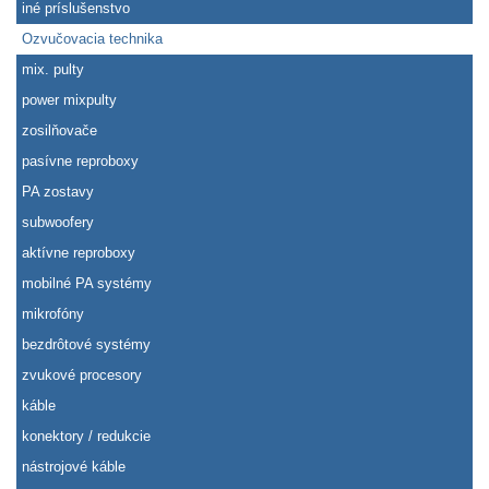
iné príslušenstvo
Ozvučovacia technika
mix. pulty
power mixpulty
zosilňovače
pasívne reproboxy
PA zostavy
subwoofery
aktívne reproboxy
mobilné PA systémy
mikrofóny
bezdrôtové systémy
zvukové procesory
káble
konektory / redukcie
nástrojové káble