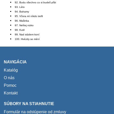
92. Budu všechno co si budeš přát
93. Léto
94. Bahamy
95. Včera mì nìkdo trefil
96. Mašinka
97. Nelítej nizko
98. Kutil
99. Nad stádem koní
100. Hvézdy se méní
NAVIGÁCIA
Katalóg
O nás
Pomoc
Kontakt
SÚBORY NA STIAHNUTIE
Formulár na odstúpenie od zmluvy