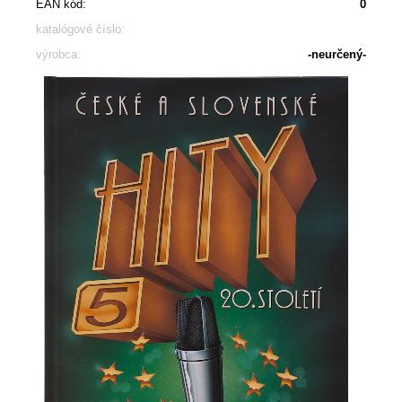
EAN kód:
0
katalógové číslo:
výrobca:
-neurčený-