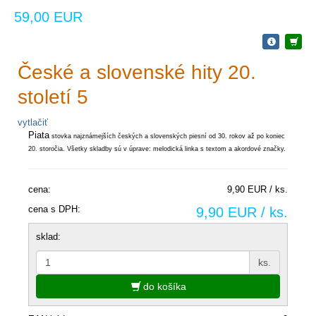
59,00 EUR
České a slovenské hity 20.
století 5
vytlačiť
Piata
stovka najznámejších českých a slovenských piesní
od
30.
rokov až
po
koniec
20.
storočia.
Všetky skladby sú v úprave: melodická linka s textom a akordové značky.
cena:
9,90 EUR / ks.
cena s DPH:
9,90 EUR / ks.
sklad:
ks.
do košíka