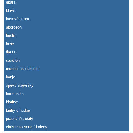
gitara
klavír
basová gitara
akordeón
husle
bicie
flauta
saxofón
mandolína / ukulele
banjo
spev / spevníky
harmonika
klarinet
knihy o hudbe
pracovné zošity
christmas song / koledy