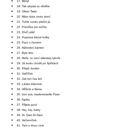
17. Motýl
18. Tak abyste to věděla
19. Oliver Twist
20. Mám ráda cestu lesní
21. Tuhle rundu platím já
22. Písnička pro kočku
23. Dívčí pláč
24. Poprava blond holky
25. Paní v černém
26. Náhrobní kámen
27. Bylo léto
28. Moře, to není tálinskej rybník
29. Já budu chodit po špičkách
30. Přejdi Jordán
31. Valčíček
32. Jak ten čas letí
33. Láska bláznivá
34. Hříšník a fláma
35. bon soir, mademoiselle Paris
36. Agáta
37. Přijela pouť
38. Hej, hej, baby
39. Dr. Dam Di Dam
40. Večerníček
41. Tam u dvou cest