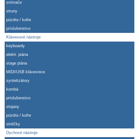
snímače
struny
púzdra / kufre
príslušenstvo
Klávesové nástroje
keyboardy
elektr. piána
stage piána
MIDI/USB klávesnice
syntetizátory
kombá
príslušenstvo
stojany
púzdra / kufre
stoličky
Dychové nástroje