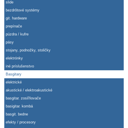
slide
bezdrôtové systémy
git. hardware
prepínače
púzdra / kufre
pásy
stojany, podnožky, stoličky
elektrónky
iné príslušenstvo
Basgitary
elektrické
akustické / elektroakustické
basgitar. zosiľňovače
basigitar. kombá
basgit. bedne
efekty / procesory