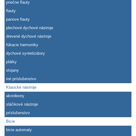
priečne flauty
flauty
panove flauty
plechové dychové nástroje
drevené dychové nástroje
fúkacie harmoniky
dychové syntetizátory
plátky
stojany
iné príslušenstvo
Klasické nástroje
akordeony
sláčikové nástroje
príslušenstvo
Bicie
bicie automaty