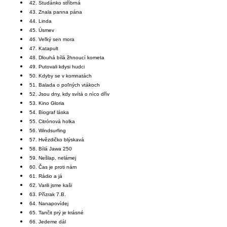
42. Studánko stříbrná
43. Znala panna pána
44. Linda
45. Úsmev
46. Veľký sen mora
47. Katapult
48. Dlouhá bílá žhnoucí kometa
49. Putovali kdysi hudci
50. Kdyby se v komnatách
51. Balada o poľných vtákoch
52. Jsou dny, kdy svítá o nìco dřív
53. Kino Gloria
54. Biograf láska
55. Citrónová holka
56. Windsurfing
57. Hvězdičko blýskavá
58. Bílá Jawa 250
59. Nešlap, nelámej
60. Čas je proti nám
61. Rádio a já
62. Varili jsme kaši
63. Přízrak 7.B.
64. Nanapovídej
65. Tančit prý je krásné
66. Jedeme dál