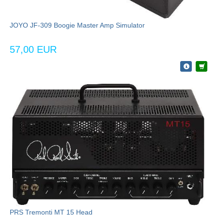
JOYO JF-309 Boogie Master Amp Simulator
57,00 EUR
PRS Tremonti MT 15 Head