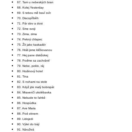
67. Tam u nebeských bran
68. Kolej Yesterday
69. S tebou mě baví svìt
70. Discopříběh
71. Pár slov a dost
72. Sme svoji
73. Zima, zima
74. Pekný chlapec
75. Žít jako kaskadér
76. Hráli jsme kličkovanou
77. Hej pane diskžokej
78. Poďme sa zachrániť
79. Nebe, peklo, ráj
80. Hodinový hotel
81. Tina
82. S nohami na stole
83. Když jde malý bobrspát
84. Mravenčí ukolébavka
85. Nebude to ľahké
86. Hospùdka
87. Ave Maria
88. Pod oknem
89. Lidojedi
90. Výlet do bájí
91. Náruživá