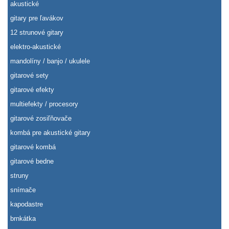
akustické
gitary pre ľavákov
12 strunové gitary
elektro-akustické
mandolíny / banjo / ukulele
gitarové sety
gitarové efekty
multiefekty / procesory
gitarové zosiľňovače
kombá pre akustické gitary
gitarové kombá
gitarové bedne
struny
snímače
kapodastre
brnkátka