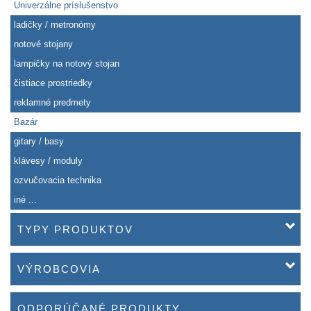
Univerzálne príslušenstvo
ladičky / metronómy
notové stojany
lampičky na notový stojan
čistiace prostriedky
reklamné predmety
Bazár
gitary / basy
klávesy / moduly
ozvučovacia technika
iné ...
TYPY PRODUKTOV
VÝROBCOVIA
ODPORÚČANÉ PRODUKTY