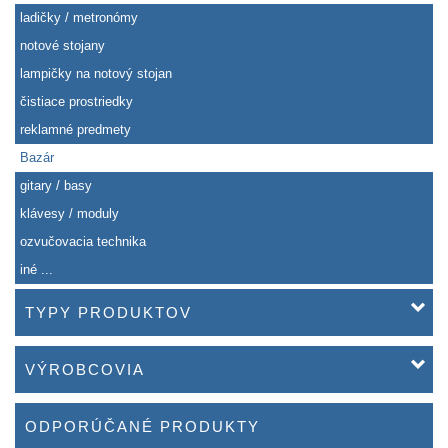
ladičky / metronómy
notové stojany
lampičky na notový stojan
čistiace prostriedky
reklamné predmety
Bazár
gitary / basy
klávesy / moduly
ozvučovacia technika
iné ...
TYPY PRODUKTOV
VÝROBCOVIA
ODPORÚČANÉ PRODUKTY