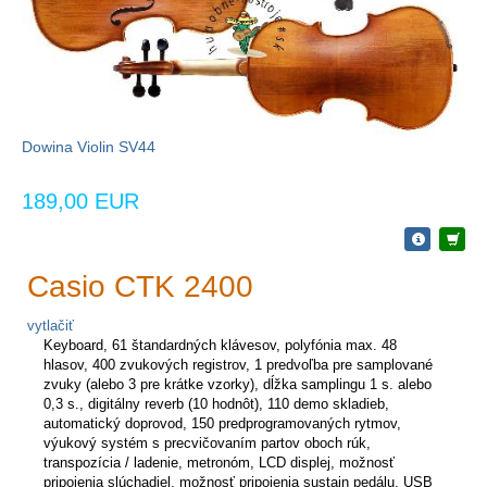
Dowina Violin SV44
189,00 EUR
Casio CTK 2400
vytlačiť
Keyboard, 61 štandardných klávesov, polyfónia max. 48
hlasov, 400 zvukových registrov, 1 predvoľba pre samplované
zvuky (alebo 3 pre krátke vzorky), dĺžka samplingu 1 s. alebo
0,3 s., digitálny reverb (10 hodnôt), 110 demo skladieb,
automatický doprovod, 150 predprogra­movaných rytmov,
výukový systém s precvičovaním partov oboch rúk,
transpozícia / ladenie, metronóm, LCD displej, možnosť
pripojenia slúchadiel, možnosť pripojenia sustain pedálu, USB