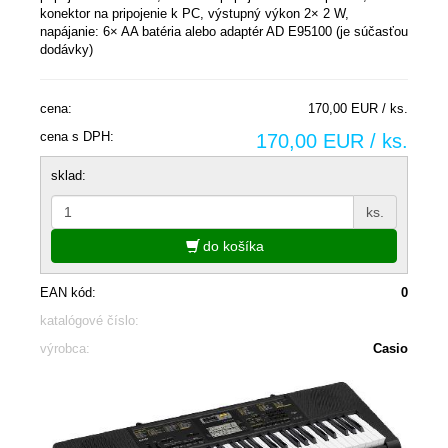
konektor na pripojenie k PC, výstupný výkon 2× 2 W,
napájanie: 6× AA batéria alebo adaptér AD E95100 (je súčasťou
dodávky)
cena:
170,00 EUR / ks.
cena s DPH:
170,00 EUR / ks.
sklad:
ks.
do košíka
EAN kód:
0
katalógové číslo:
výrobca:
Casio