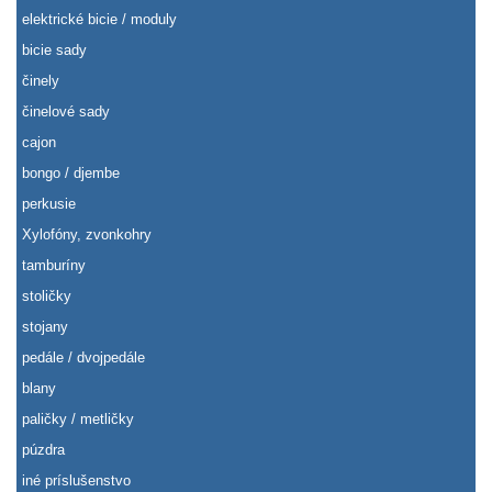
elektrické bicie / moduly
bicie sady
činely
činelové sady
cajon
bongo / djembe
perkusie
Xylofóny, zvonkohry
tamburíny
stoličky
stojany
pedále / dvojpedále
blany
paličky / metličky
púzdra
iné príslušenstvo