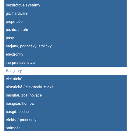
bezdrôtové systémy
git. hardware
prepínače
púzdra / kufre
pásy
stojany, podnožky, stoličky
elektrónky
iné príslušenstvo
Basgitary
elektrické
akustické / elektroakustické
basgitar. zosiľňovače
basigitar. kombá
basgit. bedne
efekty / procesory
snímače