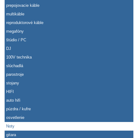
prepojovacie káble
multikáble
reproduktorové káble
megafóny
štúdio / PC
DJ
100V technika
slúchadlá
parostroje
stojany
HIFI
auto hifi
púzdra / kufre
osvetlenie
Noty
gitara