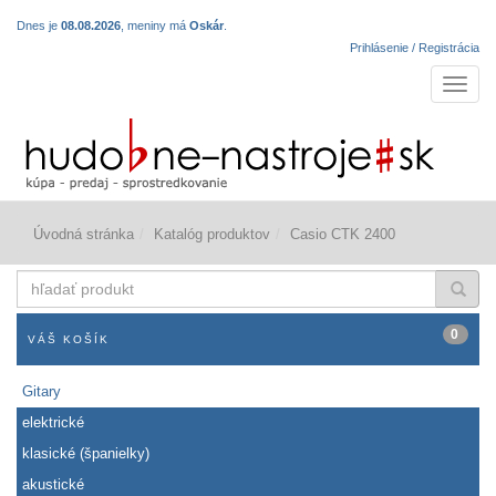
Dnes je
08.08.2026
, meniny má
Oskár
.
Prihlásenie / Registrácia
Navigá
Úvodná stránka
Katalóg produktov
Casio CTK 2400
hľadať
produkt
0
VÁŠ KOŠÍK
Gitary
elektrické
klasické (španielky)
akustické