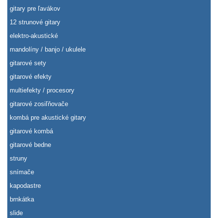
gitary pre ľavákov
12 strunové gitary
elektro-akustické
mandolíny / banjo / ukulele
gitarové sety
gitarové efekty
multiefekty / procesory
gitarové zosiľňovače
kombá pre akustické gitary
gitarové kombá
gitarové bedne
struny
snímače
kapodastre
brnkátka
slide