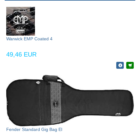
Warwick EMP Coated 4
49,46 EUR
Fender Standard Gig Bag El