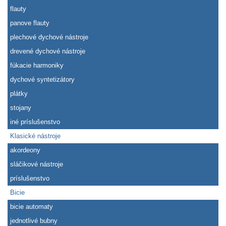
flauty
panove flauty
plechové dychové nástroje
drevené dychové nástroje
fúkacie harmoniky
dychové syntetizátory
plátky
stojany
iné príslušenstvo
Klasické nástroje
akordeony
sláčikové nástroje
príslušenstvo
Bicie
bicie automaty
jednotlivé bubny