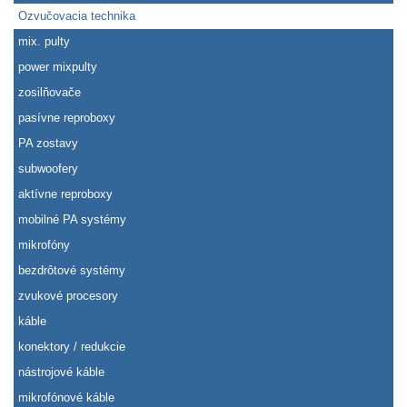
Ozvučovacia technika
mix. pulty
power mixpulty
zosilňovače
pasívne reproboxy
PA zostavy
subwoofery
aktívne reproboxy
mobilné PA systémy
mikrofóny
bezdrôtové systémy
zvukové procesory
káble
konektory / redukcie
nástrojové káble
mikrofónové káble