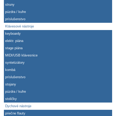
struny
púzdra / kufre
príslušenstvo
Klávesové nástroje
keyboardy
elektr. piána
stage piána
MIDI/USB klávesnice
syntetizátory
kombá
príslušenstvo
stojany
púzdra / kufre
stoličky
Dychové nástroje
priečne flauty