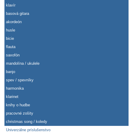
klavír
basová gitara
akordeón
husle
bicie
flauta
saxofón
mandolína / ukulele
banjo
spev / spevníky
harmonika
klarinet
knihy o hudbe
pracovné zošity
christmas song / koledy
Univerzálne príslušenstvo