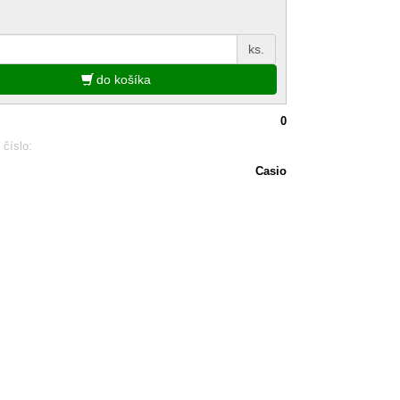
ks.
do košíka
0
 číslo:
Casio