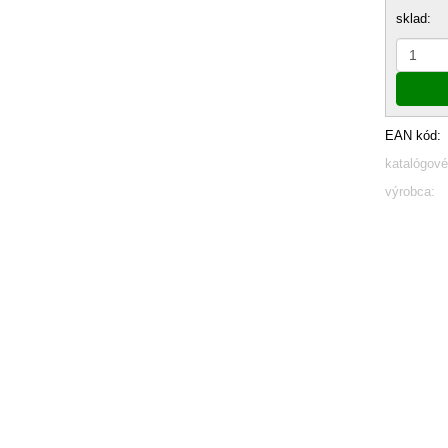
sklad:
EAN kód:
katalógové
výrobca: