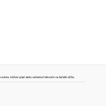
ADRESA
kies môžete prijať alebo odmietnuť kliknutím na tlačidlá nižšie.
VEST - tech s.r.o.
Hviezdoslavova 280/6, 965 01 Žiar nad Hronom
Slovakia (Slovak Republic)