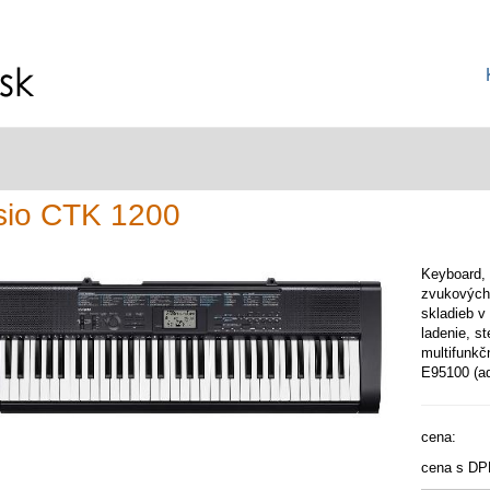
sio CTK 1200
Keyboard,
zvukových 
skladieb v
ladenie, s
multifunkč
E95100 (ad
cena:
cena s DP