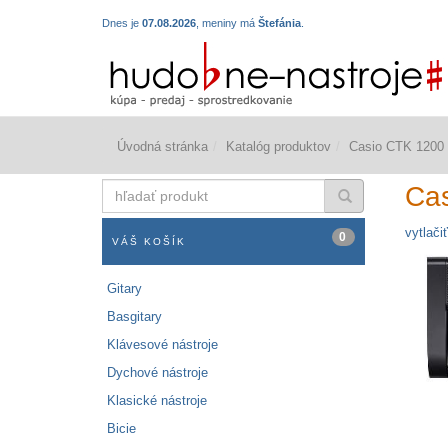
Dnes je
07.08.2026
, meniny má
Štefánia
.
Úvodná stránka
Katalóg produktov
Casio CTK 1200
hľadať
Ca
produkt
vytlačiť
0
VÁŠ KOŠÍK
Gitary
Basgitary
Klávesové nástroje
Dychové nástroje
Klasické nástroje
Bicie