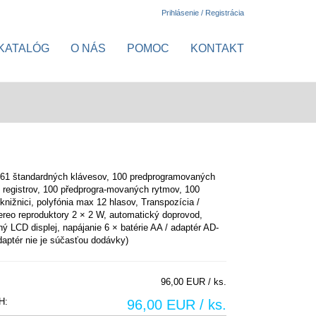
Prihlásenie / Registrácia
KATALÓG
O NÁS
POMOC
KONTAKT
 61 štandardných klávesov, 100 predprogramovaných
registrov, 100 předprogra-movaných rytmov, 100
 knižnici, polyfónia max 12 hlasov, Transpozícia /
tereo reproduktory 2 × 2 W, automatický doprovod,
ný LCD displej, napájanie 6 × batérie AA / adaptér AD-
aptér nie je súčasťou dodávky)
96,00 EUR / ks.
H:
96,00 EUR / ks.