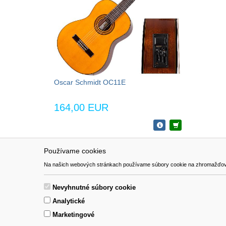
Oscar Schmidt OC11E
164,00 EUR
Používame cookies
NAVIGÁCIA
SÚBORY 
Na našich webových stránkach používame súbory cookie na zhromažďovanie ú
Katalóg
Formulár 
O nás
Nevyhnutné súbory cookie
Pomoc
Analytické
Kontakt
Marketingové