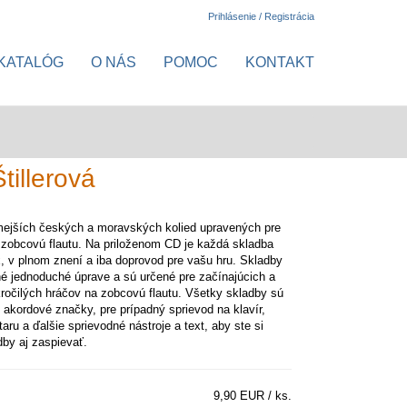
Prihlásenie / Registrácia
KATALÓG
O NÁS
POMOC
KONTAKT
tillerová
mejších českých a moravských kolied upravených pre
zobcovú flautu. Na priloženom CD je každá skladba
, v plnom znení a iba doprovod pre vašu hru. Skladby
é jednoduché úprave a sú určené pre začínajúcich a
ročilých hráčov na zobcovú flautu. Všetky skladby sú
 akordové značky, pre prípadný sprievod na klavír,
taru a ďalšie sprievodné nástroje a text, aby ste si
dby aj zaspievať.
9,90 EUR / ks.