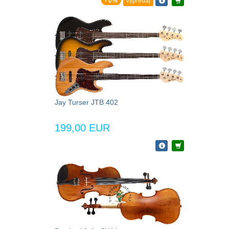
- 0%
výpredaj
Jay Turser JTB 402
199,00 EUR