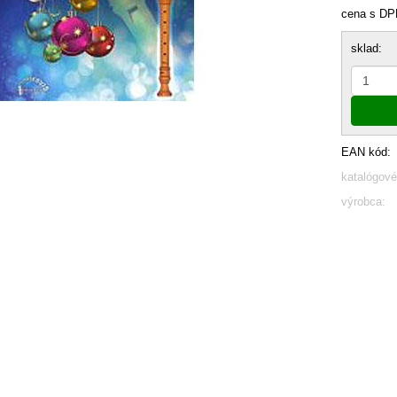
cena s DP
sklad:
EAN kód:
katalógové
výrobca: