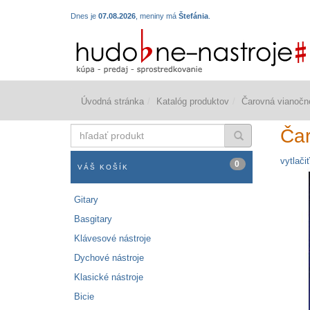
Dnes je
07.08.2026
, meniny má
Štefánia
.
Úvodná stránka
Katalóg produktov
Čarovná vianočné
hľadať
Čar
produkt
vytlačiť
0
VÁŠ KOŠÍK
Gitary
Basgitary
Klávesové nástroje
Dychové nástroje
Klasické nástroje
Bicie