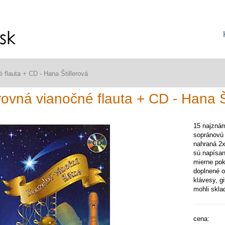
 flauta + CD - Hana Štillerová
ovná vianočné flauta + CD - Hana Š
15 najzná
sopránovú 
nahraná 2x
sú napísan
mierne pok
doplnené o
klávesy, gi
mohli skla
cena: