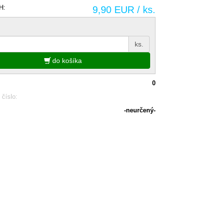
H:
9,90 EUR / ks.
ks.
do košíka
0
 číslo:
-neurčený-