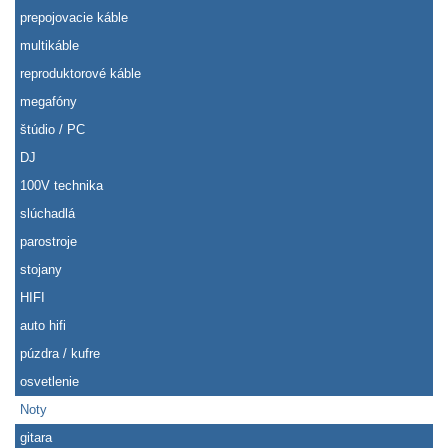
prepojovacie káble
multikáble
reproduktorové káble
megafóny
štúdio / PC
DJ
100V technika
slúchadlá
parostroje
stojany
HIFI
auto hifi
púzdra / kufre
osvetlenie
Noty
gitara