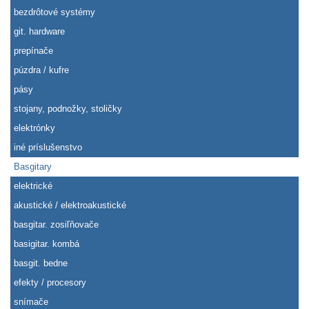
bezdrôtové systémy
git. hardware
prepínače
púzdra / kufre
pásy
stojany, podnožky, stoličky
elektrónky
iné príslušenstvo
Basgitary
elektrické
akustické / elektroakustické
basgitar. zosiľňovače
basigitar. kombá
basgit. bedne
efekty / procesory
snímače