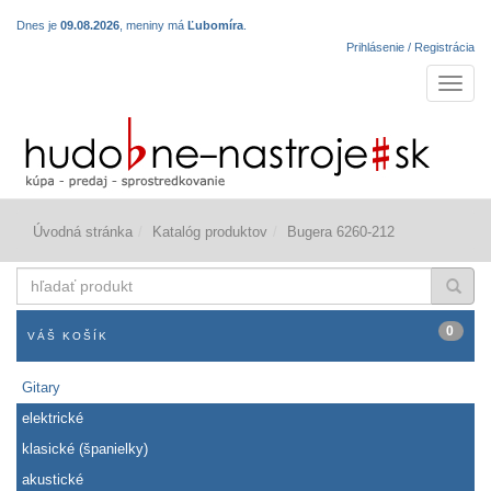
Dnes je
09.08.2026
, meniny má
Ľubomíra
.
Prihlásenie / Registrácia
Navigá
Úvodná stránka
Katalóg produktov
Bugera 6260-212
hľadať
produkt
0
VÁŠ KOŠÍK
Gitary
elektrické
klasické (španielky)
akustické