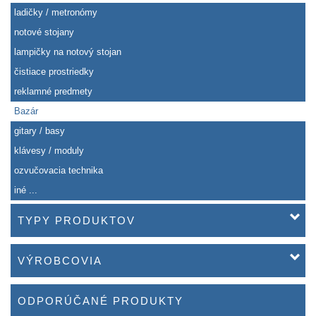
ladičky / metronómy
notové stojany
lampičky na notový stojan
čistiace prostriedky
reklamné predmety
Bazár
gitary / basy
klávesy / moduly
ozvučovacia technika
iné ...
TYPY PRODUKTOV
VÝROBCOVIA
ODPORÚČANÉ PRODUKTY