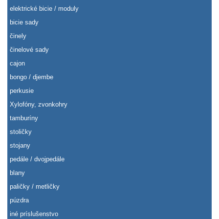
elektrické bicie / moduly
bicie sady
činely
činelové sady
cajon
bongo / djembe
perkusie
Xylofóny, zvonkohry
tamburíny
stoličky
stojany
pedále / dvojpedále
blany
paličky / metličky
púzdra
iné príslušenstvo