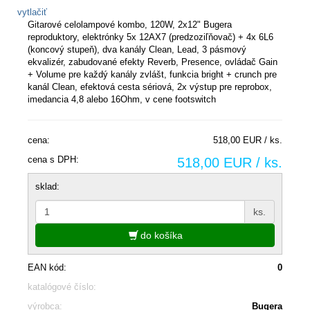
vytlačiť
Gitarové celolampové kombo, 120W, 2x12" Bugera
reproduktory, elektrónky 5x 12AX7 (predzoziľňovač) + 4x 6L6
(koncový stupeň), dva kanály Clean, Lead, 3 pásmový
ekvalizér, zabudované efekty Reverb, Presence, ovládač Gain
+ Volume pre každý kanály zvlášt, funkcia bright + crunch pre
kanál Clean, efektová cesta sériová, 2x výstup pre reprobox,
imedancia 4,8 alebo 16Ohm, v cene footswitch
cena:
518,00 EUR / ks.
cena s DPH:
518,00 EUR / ks.
sklad:
ks.
do košíka
EAN kód:
0
katalógové číslo:
výrobca:
Bugera