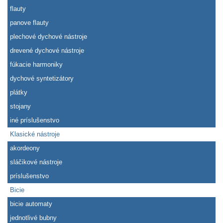
flauty
panove flauty
plechové dychové nástroje
drevené dychové nástroje
fúkacie harmoniky
dychové syntetizátory
plátky
stojany
iné príslušenstvo
Klasické nástroje
akordeony
sláčikové nástroje
príslušenstvo
Bicie
bicie automaty
jednotlivé bubny