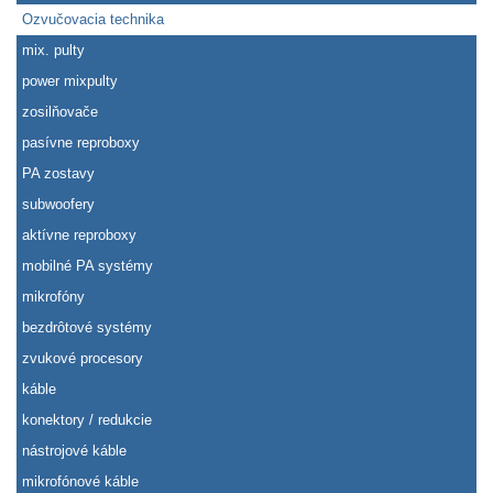
Ozvučovacia technika
mix. pulty
power mixpulty
zosilňovače
pasívne reproboxy
PA zostavy
subwoofery
aktívne reproboxy
mobilné PA systémy
mikrofóny
bezdrôtové systémy
zvukové procesory
káble
konektory / redukcie
nástrojové káble
mikrofónové káble