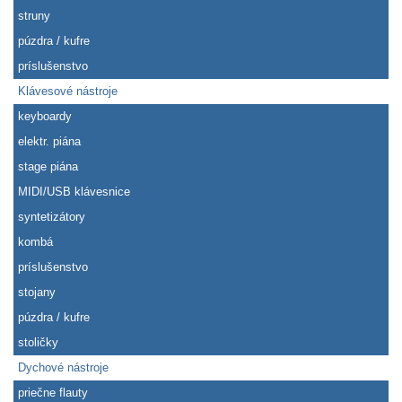
struny
púzdra / kufre
príslušenstvo
Klávesové nástroje
keyboardy
elektr. piána
stage piána
MIDI/USB klávesnice
syntetizátory
kombá
príslušenstvo
stojany
púzdra / kufre
stoličky
Dychové nástroje
priečne flauty