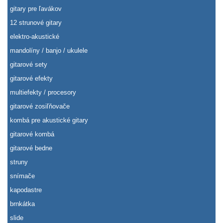
gitary pre ľavákov
12 strunové gitary
elektro-akustické
mandolíny / banjo / ukulele
gitarové sety
gitarové efekty
multiefekty / procesory
gitarové zosiľňovače
kombá pre akustické gitary
gitarové kombá
gitarové bedne
struny
snímače
kapodastre
brnkátka
slide