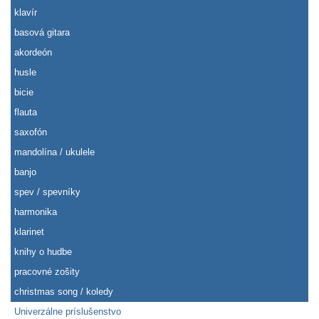
klavír
basová gitara
akordeón
husle
bicie
flauta
saxofón
mandolína / ukulele
banjo
spev / spevníky
harmonika
klarinet
knihy o hudbe
pracovné zošity
christmas song / koledy
Univerzálne príslušenstvo