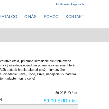
Prihlásenie / Registrácia
KATALÓG
O NÁS
POMOC
KONTAKT
verdrive efekt, príjemné skreslenie elektrónkového
trický overdrive obvod pre príjemné skreslenie, ktoré
 Váš spôsob hrania, ako pri použití lampového
a, ovládanie: Level, Tone, Drive, napájanie 9V baterka
tér, (adaptér neni v cene)
59,00 EUR / ks.
H:
59,00 EUR / ks.