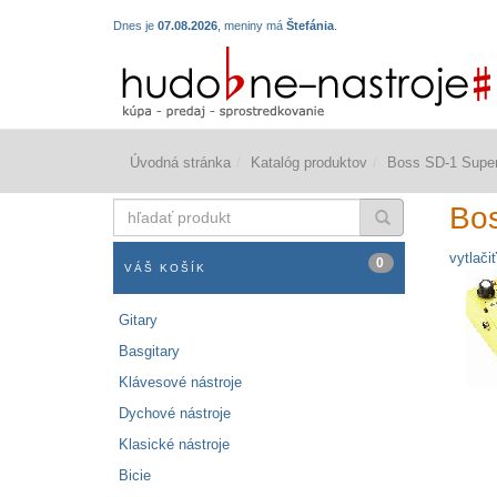
Dnes je
07.08.2026
, meniny má
Štefánia
.
Úvodná stránka
Katalóg produktov
Boss SD-1 Super
hľadať
Bos
produkt
vytlačiť
0
VÁŠ KOŠÍK
Gitary
Basgitary
Klávesové nástroje
Dychové nástroje
Klasické nástroje
Bicie