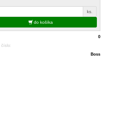
ks.
do košíka
0
 číslo:
Boss