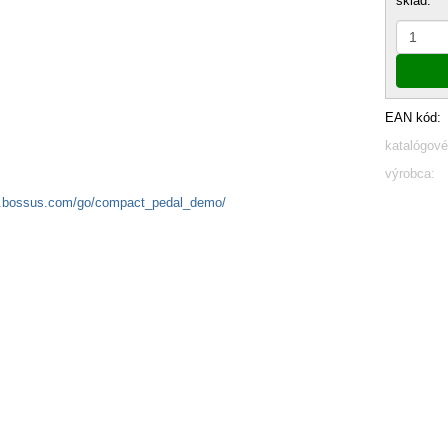
sklad:
EAN kód:
katalógové
výrobca:
bossus.com/go/compact_pedal_demo/