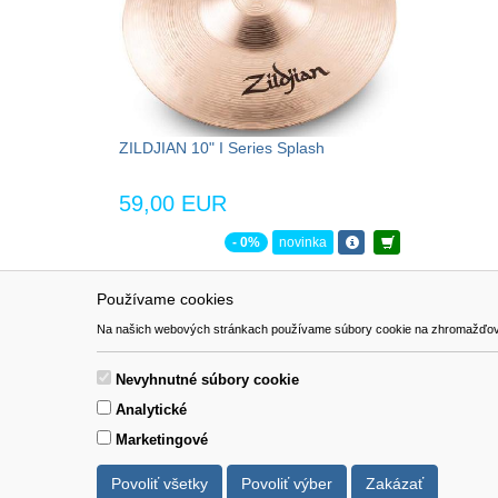
ZILDJIAN 10" I Series Splash
59,00 EUR
- 0%
novinka
Používame cookies
NAVIGÁCIA
SÚBORY 
Na našich webových stránkach používame súbory cookie na zhromažďovanie ú
Katalóg
Formulár 
O nás
Nevyhnutné súbory cookie
Pomoc
Analytické
Kontakt
Marketingové
Povoliť všetky
Povoliť výber
Zakázať