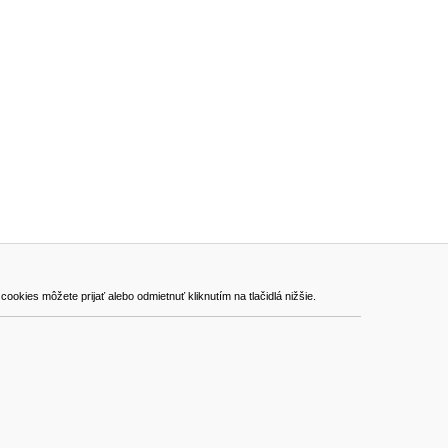
ADRESA
kies môžete prijať alebo odmietnuť kliknutím na tlačidlá nižšie.
VEST - tech s.r.o.
Hviezdoslavova 280/6, 965 01 Žiar nad Hronom
Slovakia (Slovak Republic)