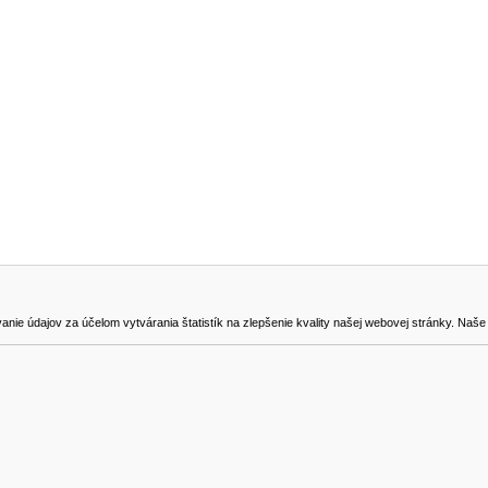
NA STIAHNUTIE
KONTAKT
dajov za účelom vytvárania štatistík na zlepšenie kvality našej webovej stránky. Naše coo
na odstúpenie od zmluvy
0905419149
svencel@gmail.com
Všetky ceny sú uvádzané vrátane DPH.