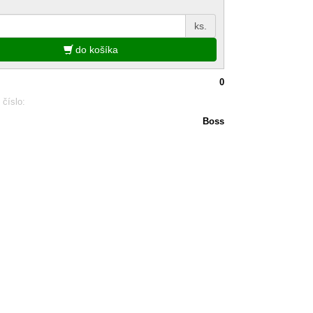
ks.
do košíka
0
 číslo:
Boss