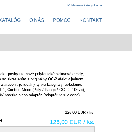
Prihlásenie / Registrácia
KATALÓG
O NÁS
POMOC
KONTAKT
fekt, poskytuje nové polyfonické oktávové efekty,
e so skreslením a originálny OC-2 efekt v jednom
ariadení, je ideálny aj pre basgitary, ovládanie:
T 1, Control, Mode (Poly / Range / OCT 2 / Drive),
9V baterka alebo adaptér, (adaptér neni v cene)
126,00 EUR / ks.
H:
126,00 EUR / ks.