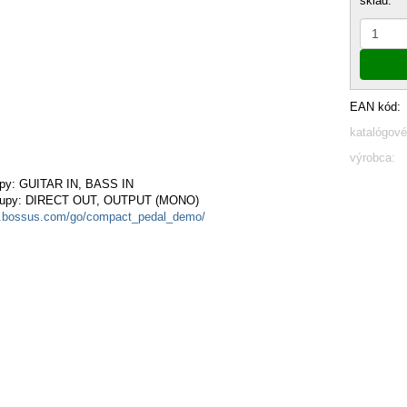
sklad:
EAN kód:
katalógové
výrobca:
py: GUITAR IN, BASS IN
tupy: DIRECT OUT, OUTPUT (MONO)
bossus.com/go/compact_pedal_demo/