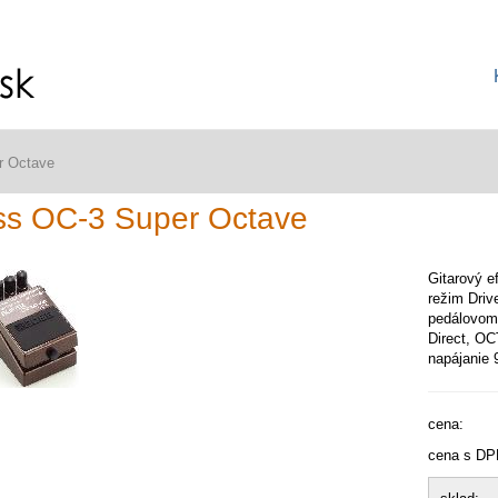
r Octave
ss OC-3 Super Octave
Gitarový e
režim Driv
pedálovom z
Direct, OC
napájanie 
cena:
cena s DP