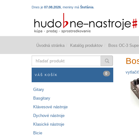
Dnes je
07.08.2026
, meniny má
Štefánia
.
Úvodná stránka
Katalóg produktov
Boss OC-3 Supe
hľadať
Bo
produkt
vytlačiť
0
VÁŠ KOŠÍK
Gitary
Basgitary
Klávesové nástroje
Dychové nástroje
Klasické nástroje
Bicie