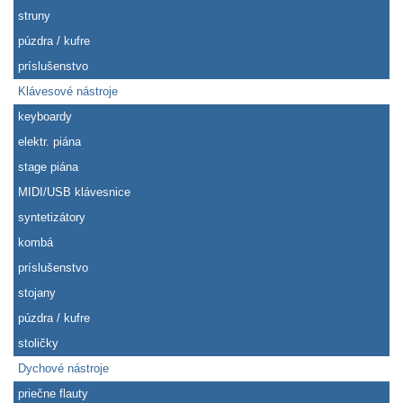
struny
púzdra / kufre
príslušenstvo
Klávesové nástroje
keyboardy
elektr. piána
stage piána
MIDI/USB klávesnice
syntetizátory
kombá
príslušenstvo
stojany
púzdra / kufre
stoličky
Dychové nástroje
priečne flauty