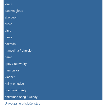
klavír
basová gitara
akordeón
husle
bicie
flauta
saxofón
mandolína / ukulele
banjo
spev / spevníky
harmonika
klarinet
knihy o hudbe
pracovné zošity
christmas song / koledy
Univerzálne príslušenstvo