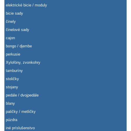
elektrické bicie / moduly
bicie sady
činely
činelové sady
cajon
bongo / djembe
perkusie
Xylofóny, zvonkohry
tamburíny
stoličky
stojany
pedále / dvojpedále
blany
paličky / metličky
púzdra
iné príslušenstvo