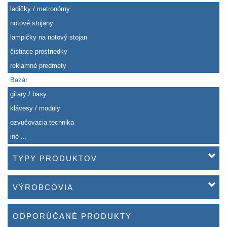
ladičky / metronómy
notové stojany
lampičky na notový stojan
čistiace prostriedky
reklamné predmety
Bazár
gitary / basy
klávesy / moduly
ozvučovacia technika
iné ...
TYPY PRODUKTOV
VÝROBCOVIA
ODPORÚČANÉ PRODUKTY