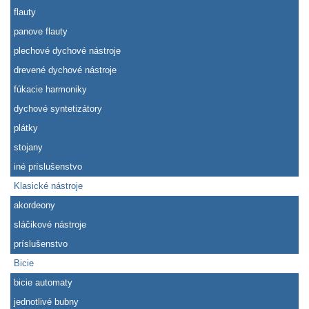
flauty
panove flauty
plechové dychové nástroje
drevené dychové nástroje
fúkacie harmoniky
dychové syntetizátory
plátky
stojany
iné príslušenstvo
Klasické nástroje
akordeony
sláčikové nástroje
príslušenstvo
Bicie
bicie automaty
jednotlivé bubny