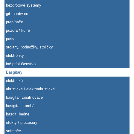
bezdrôtové systémy
git. hardware
prepínače
púzdra / kufre
pásy
stojany, podnožky, stoličky
elektrónky
iné príslušenstvo
Basgitary
elektrické
akustické / elektroakustické
basgitar. zosiľňovače
basigitar. kombá
basgit. bedne
efekty / procesory
snímače