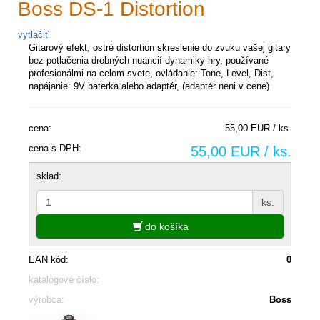
Boss DS-1 Distortion
vytlačiť
Gitarový efekt, ostré distortion skreslenie do zvuku vašej gitary
bez potlačenia drobných nuancií dynamiky hry, používané
profesionálmi na celom svete, ovládanie: Tone, Level, Dist,
napájanie: 9V baterka alebo adaptér, (adaptér neni v cene)
cena:
55,00 EUR / ks.
cena s DPH:
55,00 EUR / ks.
sklad:
ks.
do košíka
EAN kód:
0
katalógové číslo:
výrobca:
Boss