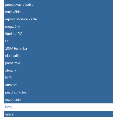
prepojovacie káble
multikáble
reproduktorové káble
megafóny
štúdio / PC
DJ
100V technika
slúchadlá
parostroje
stojany
HIFI
auto hifi
púzdra / kufre
osvetlenie
Noty
gitara