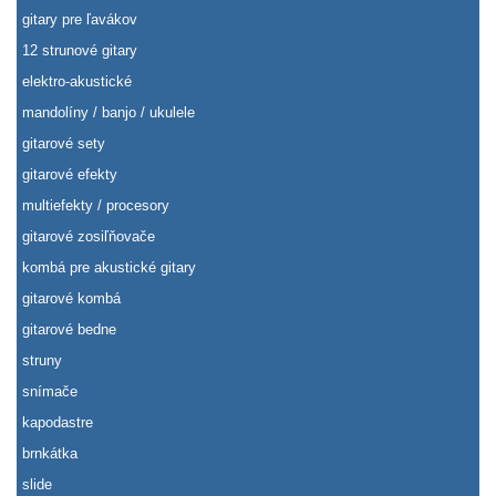
gitary pre ľavákov
12 strunové gitary
elektro-akustické
mandolíny / banjo / ukulele
gitarové sety
gitarové efekty
multiefekty / procesory
gitarové zosiľňovače
kombá pre akustické gitary
gitarové kombá
gitarové bedne
struny
snímače
kapodastre
brnkátka
slide