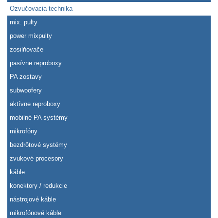
Ozvučovacia technika
mix. pulty
power mixpulty
zosilňovače
pasívne reproboxy
PA zostavy
subwoofery
aktívne reproboxy
mobilné PA systémy
mikrofóny
bezdrôtové systémy
zvukové procesory
káble
konektory / redukcie
nástrojové káble
mikrofónové káble