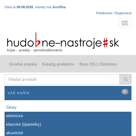
Dnes je
06.08.2026
, meniny má
Jozefína
.
Prihlásenie / Registrácia
Navigá
Úvodná stránka
Katalóg produktov
Boss DS-1 Distortion
hľadať
produkt
0
VÁŠ KOŠÍK
Gitary
elektrické
klasické (španielky)
akustické