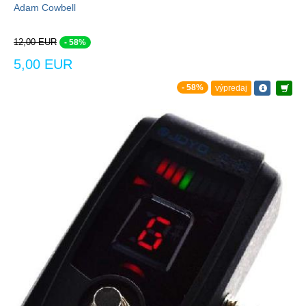
Adam Cowbell
12,00 EUR
- 58%
5,00 EUR
- 58%
výpredaj