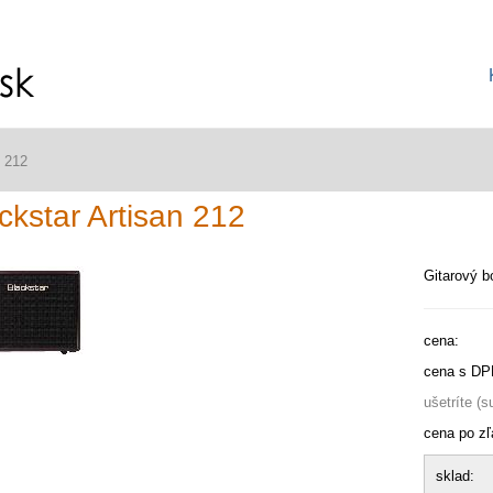
n 212
ckstar Artisan 212
Gitarový b
cena:
cena s DP
ušetríte (
cena po zľ
sklad: