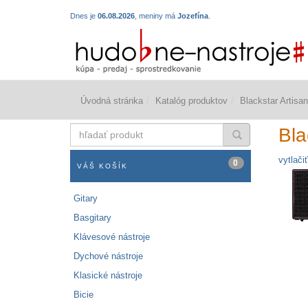
Dnes je
06.08.2026
, meniny má
Jozefína
.
Úvodná stránka
Katalóg produktov
Blackstar Artisa
hľadať
Bla
produkt
vytlačiť
0
VÁŠ KOŠÍK
Gitary
Basgitary
Klávesové nástroje
Dychové nástroje
Klasické nástroje
Bicie