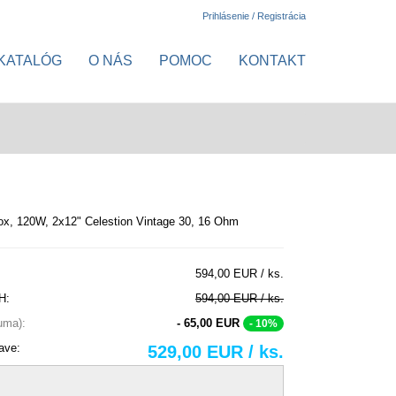
Prihlásenie / Registrácia
KATALÓG
O NÁS
POMOC
KONTAKT
ox, 120W, 2x12" Celestion Vintage 30, 16 Ohm
594,00 EUR / ks.
H:
594,00 EUR / ks.
suma):
- 65,00 EUR
- 10%
ave:
529,00 EUR / ks.