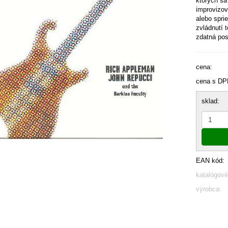
ktorých sa 
improvizov
alebo spri
zvládnutí t
zdatná pos
cena:
cena s DP
sklad:
EAN kód:
katalógové
výrobca: