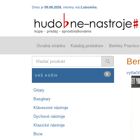
Dnes je
09.08.2026
, meniny má
Ľubomíra
.
Úvodná stránka
Katalóg produktov
Berkley Practic
hľadať
Ber
produkt
vytlačiť
0
VÁŠ KOŠÍK
Gitary
Basgitary
Klávesové nástroje
Dychové nástroje
Klasické nástroje
Bicie