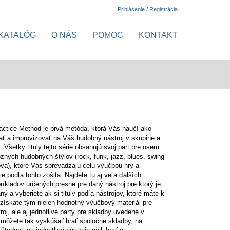
Prihlásenie / Registrácia
KATALÓG
O NÁS
POMOC
KONTAKT
actice Method je prvá metóda, ktorá Vás naučí ako
ať a improvizovať na Váš hudobný nástroj v skupine a
 Všetky tituly tejto série obsahujú svoj ​​part pre osem
znych hudobných štýlov (rock, funk, jazz, blues, swing
va), ktoré Vás sprevádzajú celú výučbou hry a
ie podľa tohto zošita. Nájdete tu aj veľa ďalších
príkladov určených presne pre daný nástroj pre ktorý je
aný a vyberiete ak si tituly podľa nástrojov, ktoré máte k
, získate tým nielen hodnotný výučbový materiál pre
roj, ale aj jednotlivé party pre skladby uvedené v
 môžete tak vyskúšať hrať spoločne skladby, na