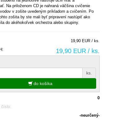
študenti na jednotlivé nástroje učili hrať a
ať. Na priloženom CD je nahraná väčšina cvičenie
evodov v zošite uvedeným príkladom a cvičením. Po
ohto zošita by ste mali byť pripravení nastúpiť ako
ila do akéhokoľvek orchestra alebo skupiny.
19,90 EUR / ks.
H:
19,90 EUR / ks.
ks.
do košíka
0
 číslo:
-neurčený-