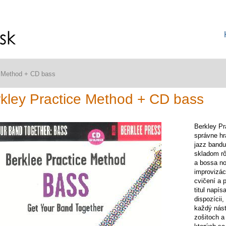
e Method + CD bass
kley Practice Method + CD bass
Berkley Pr
správne hr
jazz bandu.
skladom rô
a bossa no
improvizác
cvičení a 
titul napís
dispozícii
každý nást
zošitoch a