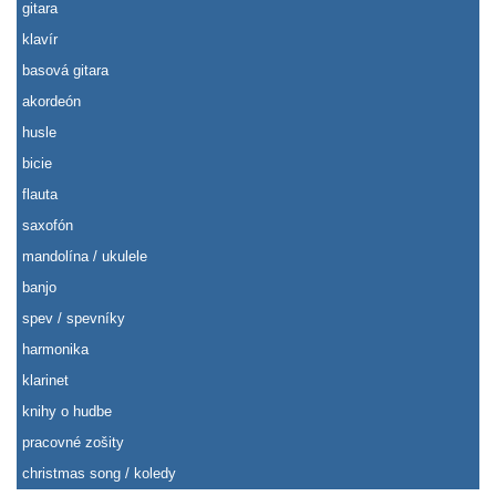
gitara
klavír
basová gitara
akordeón
husle
bicie
flauta
saxofón
mandolína / ukulele
banjo
spev / spevníky
harmonika
klarinet
knihy o hudbe
pracovné zošity
christmas song / koledy