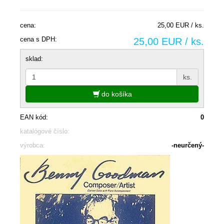
cena:
25,00 EUR / ks.
cena s DPH:
25,00 EUR / ks.
sklad:
ks.
do košíka
EAN kód:
0
katalógové číslo:
výrobca:
-neurčený-