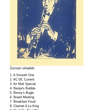
Zoznam skladieb:
1. A Smooth One
2. AC-DC Current
3. Air Mail Special
4. Benjie's Bubble
5. Benny's Bugle
6. Board Meeting
7. Breakfast Feud
8. Clarinet A La King