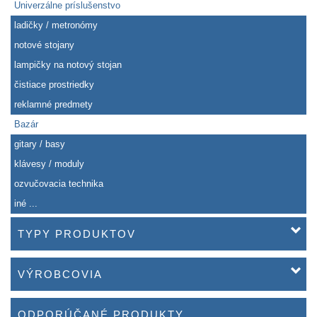
Univerzálne príslušenstvo
ladičky / metronómy
notové stojany
lampičky na notový stojan
čistiace prostriedky
reklamné predmety
Bazár
gitary / basy
klávesy / moduly
ozvučovacia technika
iné ...
TYPY PRODUKTOV
VÝROBCOVIA
ODPORÚČANÉ PRODUKTY