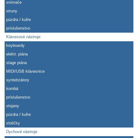
snímače
struny
púzdra / kufre
príslušenstvo
Klávesové nástroje
keyboardy
elektr. piána
stage piána
MIDI/USB klávesnice
syntetizátory
kombá
príslušenstvo
stojany
púzdra / kufre
stoličky
Dychové nástroje