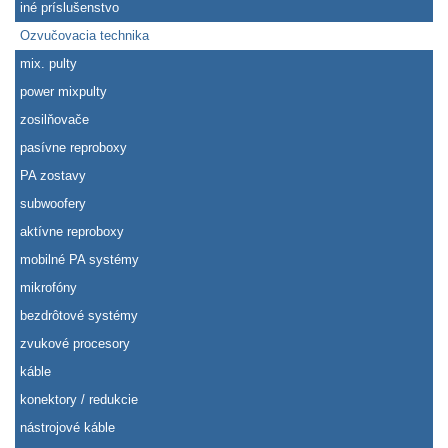
iné príslušenstvo
Ozvučovacia technika
mix. pulty
power mixpulty
zosilňovače
pasívne reproboxy
PA zostavy
subwoofery
aktívne reproboxy
mobilné PA systémy
mikrofóny
bezdrôtové systémy
zvukové procesory
káble
konektory / redukcie
nástrojové káble