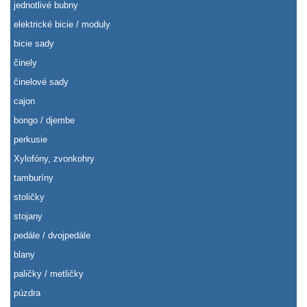
jednotlivé bubny
elektrické bicie / moduly
bicie sady
činely
činelové sady
cajon
bongo / djembe
perkusie
Xylofóny, zvonkohry
tamburíny
stoličky
stojany
pedále / dvojpedále
blany
paličky / metličky
púzdra