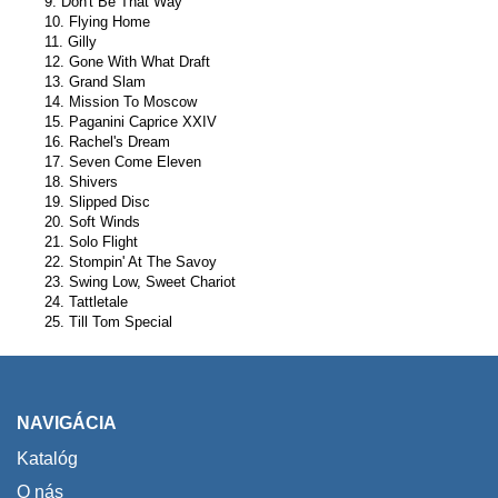
9. Don't Be That Way
10. Flying Home
11. Gilly
12. Gone With What Draft
13. Grand Slam
14. Mission To Moscow
15. Paganini Caprice XXIV
16. Rachel's Dream
17. Seven Come Eleven
18. Shivers
19. Slipped Disc
20. Soft Winds
21. Solo Flight
22. Stompin' At The Savoy
23. Swing Low, Sweet Chariot
24. Tattletale
25. Till Tom Special
NAVIGÁCIA
Katalóg
O nás