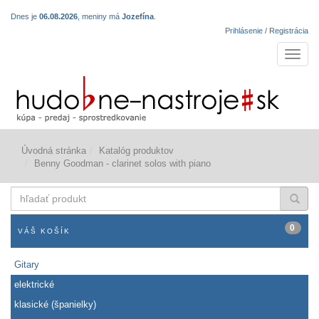
Dnes je
06.08.2026
, meniny má
Jozefína
.
Prihlásenie / Registrácia
Navigá
Úvodná stránka
Katalóg produktov
Benny Goodman - clarinet solos with piano
hľadať
produkt
0
VÁŠ KOŠÍK
Gitary
elektrické
klasické (španielky)