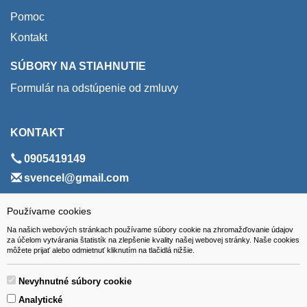
Pomoc
Kontakt
SÚBORY NA STIAHNUTIE
Formulár na odstúpenie od zmluvy
KONTAKT
0905419149
svencel@gmail.com
ADRESA
Používame cookies
Na našich webových stránkach používame súbory cookie na zhromažďovanie údajov
VEST - tech s.r.o.
za účelom vytvárania štatistík na zlepšenie kvality našej webovej stránky. Naše cookies
môžete prijať alebo odmietnuť kliknutím na tlačidlá nižšie.
Hviezdoslavova 280/6, 965 01 Žiar nad Hronom
Slovakia (Slovak Republic)
Nevyhnutné súbory cookie
Analytické