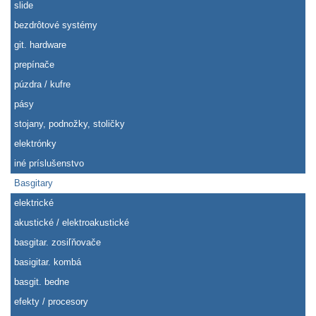
slide
bezdrôtové systémy
git. hardware
prepínače
púzdra / kufre
pásy
stojany, podnožky, stoličky
elektrónky
iné príslušenstvo
Basgitary
elektrické
akustické / elektroakustické
basgitar. zosiľňovače
basigitar. kombá
basgit. bedne
efekty / procesory