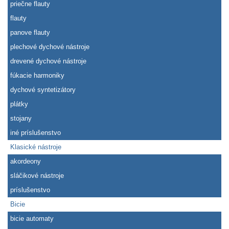
priečne flauty
flauty
panove flauty
plechové dychové nástroje
drevené dychové nástroje
fúkacie harmoniky
dychové syntetizátory
plátky
stojany
iné príslušenstvo
Klasické nástroje
akordeony
sláčikové nástroje
príslušenstvo
Bicie
bicie automaty