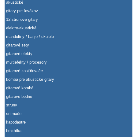
akustické
gitary pre ľavákov
12 strunové gitary
elektro-akustické
mandolíny / banjo / ukulele
gitarové sety
gitarové efekty
multiefekty / procesory
gitarové zosiľňovače
kombá pre akustické gitary
gitarové kombá
gitarové bedne
struny
snímače
kapodastre
brnkátka