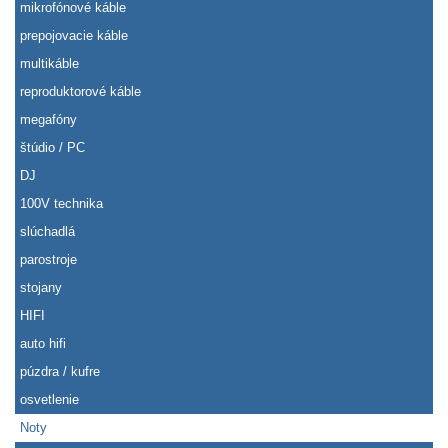
mikrofónové káble
prepojovacie káble
multikáble
reproduktorové káble
megafóny
štúdio / PC
DJ
100V technika
slúchadlá
parostroje
stojany
HIFI
auto hifi
púzdra / kufre
osvetlenie
Noty