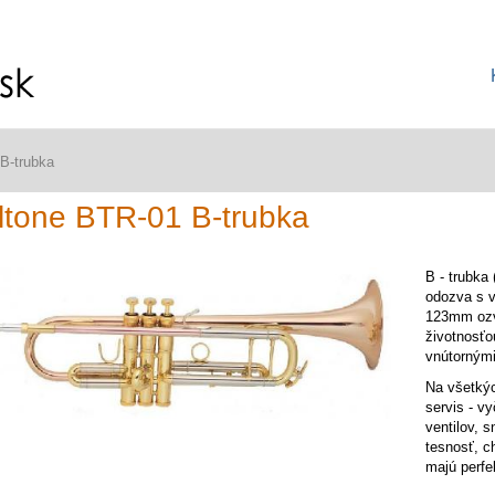
B-trubka
ltone BTR-01 B-trubka
B - trubka 
odozva s 
123mm ozv
životnosť
vnútorným
Na všetkýc
servis - v
ventilov, 
tesnosť, c
majú perfe