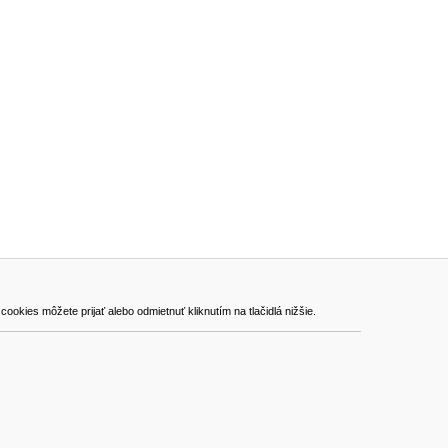
ADRESA
kies môžete prijať alebo odmietnuť kliknutím na tlačidlá nižšie.
VEST - tech s.r.o.
Hviezdoslavova 280/6, 965 01 Žiar nad Hronom
Slovakia (Slovak Republic)