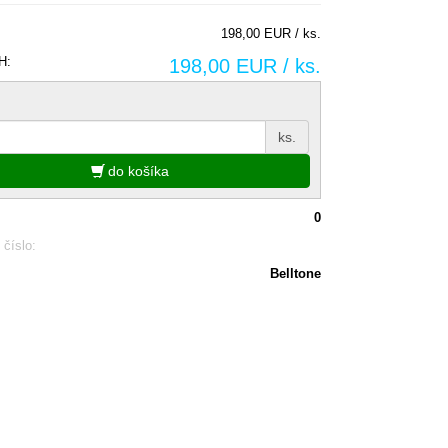
198,00 EUR / ks.
H:
198,00 EUR / ks.
ks.
do košíka
0
 číslo:
Belltone