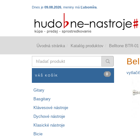
Dnes je
09.08.2026
, meniny má
Ľubomíra
.
Úvodná stránka
Katalóg produktov
Belltone BTR-01 
hľadať
Bel
produkt
vytlačiť
0
VÁŠ KOŠÍK
Gitary
Basgitary
Klávesové nástroje
Dychové nástroje
Klasické nástroje
Bicie