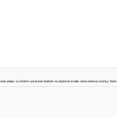
NA STIAHNUTIE
KONTAKT
dajov za účelom vytvárania štatistík na zlepšenie kvality našej webovej stránky. Naše coo
na odstúpenie od zmluvy
0905419149
svencel@gmail.com