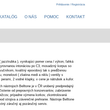
Prihlásenie / Registrácia
KATALÓG
O NÁS
POMOC
KONTAKT
( jazztrubka ),
vynikajúci pomer cena / výkon, ľahká
vyrovnanou intonáciou po C3, mosadzný korpus so
učníkom, kvalitný epoxidový lak s predĺženou
ou, monelové
( zliatina medi a niklu ) ventily s
i perami,
2 vodné klapky,
v cene je nátrubok a kufor.
h nástrojoch Belltone je v ČR urobený predpredajný
yčistenie od prepravných konzervantov, zabrúsenie
snižcov, prípadne výmena korkov, zkontrolovaná
hod strojiva a záverečné prehranie. Nástroje Belltone
ktný záručný aj pozáručný servis.