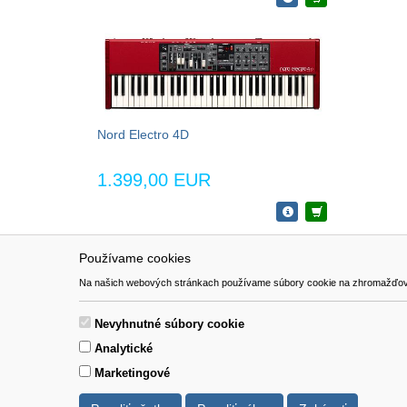
Nord Electro 4D
1.399,00 EUR
Používame cookies
NAVIGÁCIA
SÚBORY 
Na našich webových stránkach používame súbory cookie na zhromažďovanie ú
Katalóg
Formulár 
O nás
Nevyhnutné súbory cookie
Pomoc
Analytické
Kontakt
Marketingové