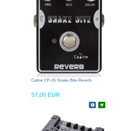
Caline CP-26 Snake Bite Reverb
57,00 EUR