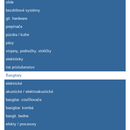
slide
bezdrôtové systémy
git. hardware
prepínače
púzdra / kufre
pásy
stojany, podnožky, stoličky
elektrónky
iné príslušenstvo
Basgitary
elektrické
akustické / elektroakustické
basgitar. zosiľňovače
basigitar. kombá
basgit. bedne
efekty / procesory