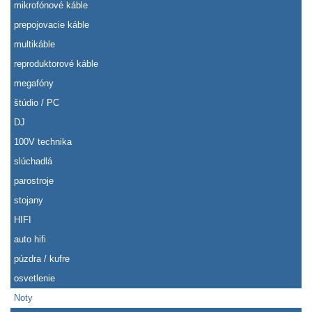
mikrofónové káble
prepojovacie káble
multikáble
reproduktorové káble
megafóny
štúdio / PC
DJ
100V technika
slúchadlá
parostroje
stojany
HIFI
auto hifi
púzdra / kufre
osvetlenie
Noty