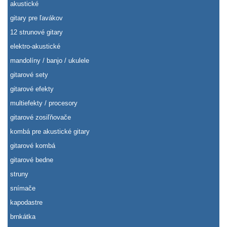
akustické
gitary pre ľavákov
12 strunové gitary
elektro-akustické
mandolíny / banjo / ukulele
gitarové sety
gitarové efekty
multiefekty / procesory
gitarové zosiľňovače
kombá pre akustické gitary
gitarové kombá
gitarové bedne
struny
snímače
kapodastre
brnkátka