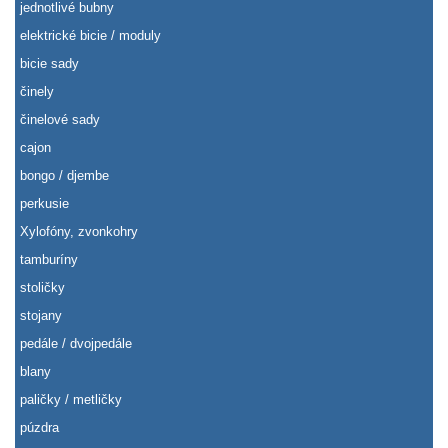
jednotlivé bubny
elektrické bicie / moduly
bicie sady
činely
činelové sady
cajon
bongo / djembe
perkusie
Xylofóny, zvonkohry
tamburíny
stoličky
stojany
pedále / dvojpedále
blany
paličky / metličky
púzdra