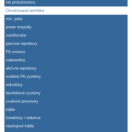
iné príslušenstvo
Ozvučovacia technika
mix. pulty
power mixpulty
zosilňovače
pasívne reproboxy
PA zostavy
subwoofery
aktívne reproboxy
mobilné PA systémy
mikrofóny
bezdrôtové systémy
zvukové procesory
káble
konektory / redukcie
nástrojové káble