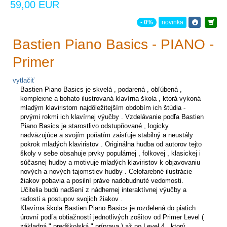
59,00 EUR
- 0%
novinka
Bastien Piano Basics - PIANO -
Primer
vytlačiť
Bastien Piano Basics je skvelá , podarená , obľúbená ,
komplexne a bohato ilustrovaná klavírna škola , ktorá vykoná
mladým klaviristom najdôležitejším obdobím ich štúdia -
prvými rokmi ich klavírnej výučby . Vzdelávanie podľa Bastien
Piano Basics je starostlivo odstupňované , logicky
nadväzujúce a svojím poňatím zaisťuje stabilný a neustály
pokrok mladých klaviristov . Originálna hudba od autorov tejto
školy v sebe obsahuje prvky populárnej , folkovej , klasickej i
súčasnej hudby a motivuje mladých klaviristov k objavovaniu
nových a nových tajomstiev hudby . Celofarebné ilustrácie
žiakov pobavia a posilní práve nadobudnuté vedomosti.
Učitelia budú nadšení z nádhernej interaktívnej výučby a
radosti a postupov svojich žiakov .
Klavírna škola Bastien Piano Basics je rozdelená do piatich
úrovní podľa obtiažností jednotlivých zošitov od Primer Level (
základná " predškolská " príprava ) až po Level 4 , ktorý