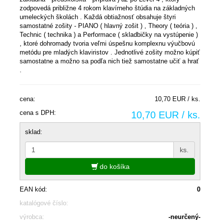
zodpovedá približne 4 rokom klavírneho štúdia na základných
umeleckých školách . Každá obtiažnosť obsahuje štyri
samostatné zošity - PIANO ( hlavný zošit ) , Theory ( teória ) ,
Technic ( technika ) a Performace ( skladbičky na vystúpenie )
, ktoré dohromady tvoria veľmi úspešnu komplexnu výučbovú
metódu pre mladých klaviristov . Jednotlivé zošity možno kúpiť
samostatne a možno sa podľa nich tiež samostatne učiť a hrať
.
cena:
10,70 EUR / ks.
cena s DPH:
10,70 EUR / ks.
sklad:
ks.
do košíka
EAN kód:
0
katalógové číslo:
výrobca:
-neurčený-