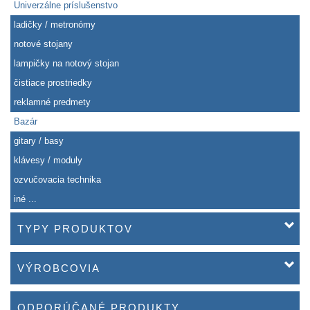
Univerzálne príslušenstvo
ladičky / metronómy
notové stojany
lampičky na notový stojan
čistiace prostriedky
reklamné predmety
Bazár
gitary / basy
klávesy / moduly
ozvučovacia technika
iné ...
TYPY PRODUKTOV
VÝROBCOVIA
ODPORÚČANÉ PRODUKTY