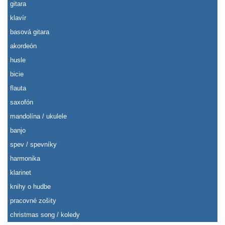
gitara
klavír
basová gitara
akordeón
husle
bicie
flauta
saxofón
mandolína / ukulele
banjo
spev / spevníky
harmonika
klarinet
knihy o hudbe
pracovné zošity
christmas song / koledy