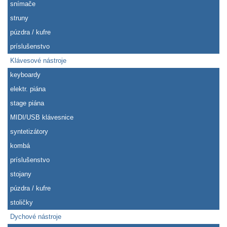
snímače
struny
púzdra / kufre
príslušenstvo
Klávesové nástroje
keyboardy
elektr. piána
stage piána
MIDI/USB klávesnice
syntetizátory
kombá
príslušenstvo
stojany
púzdra / kufre
stoličky
Dychové nástroje