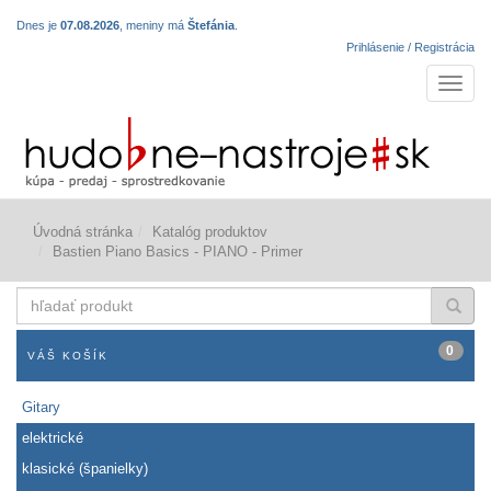
Dnes je
07.08.2026
, meniny má
Štefánia
.
Prihlásenie / Registrácia
Navigá
Úvodná stránka
Katalóg produktov
Bastien Piano Basics - PIANO - Primer
hľadať
produkt
0
VÁŠ KOŠÍK
Gitary
elektrické
klasické (španielky)