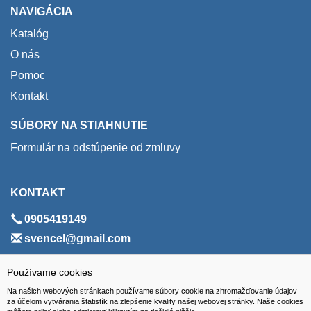
NAVIGÁCIA
Katalóg
O nás
Pomoc
Kontakt
SÚBORY NA STIAHNUTIE
Formulár na odstúpenie od zmluvy
KONTAKT
0905419149
svencel@gmail.com
ADRESA
Používame cookies
Na našich webových stránkach používame súbory cookie na zhromažďovanie údajov
VEST - tech s.r.o.
za účelom vytvárania štatistík na zlepšenie kvality našej webovej stránky. Naše cookies