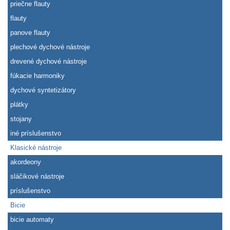
priečne flauty
flauty
panove flauty
plechové dychové nástroje
drevené dychové nástroje
fúkacie harmoniky
dychové syntetizátory
plátky
stojany
iné príslušenstvo
Klasické nástroje
akordeony
sláčikové nástroje
príslušenstvo
Bicie
bicie automaty