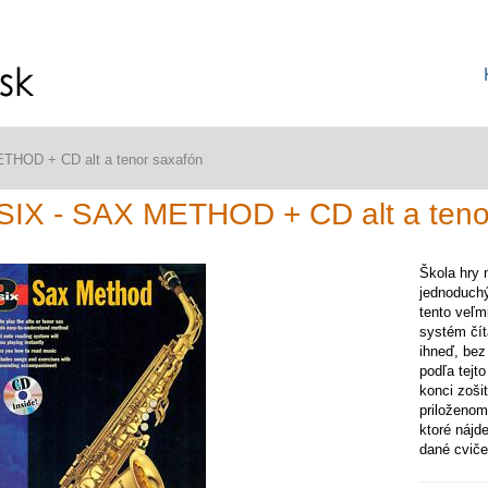
THOD + CD alt a tenor saxafón
IX - SAX METHOD + CD alt a teno
Škola hry 
jednoduch
tento veľm
systém čít
ihneď, bez
podľa tejt
konci zoši
priloženom
ktoré nájd
dané cviče