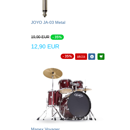
JOYO JA-03 Metal
19,90 EUR
- 35%
12,90 EUR
- 35%
akcia
Mapex Voyager