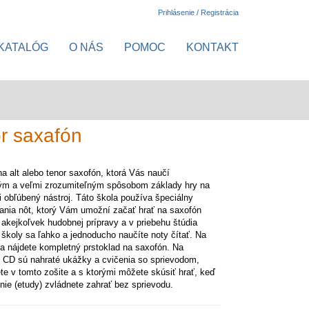
Prihlásenie / Registrácia
KATALÓG
O NÁS
POMOC
KONTAKT
r saxafón
na alt alebo tenor saxofón, ktorá Vás naučí
ým a veľmi zrozumiteľným spôsobom základy hry na
i obľúbený nástroj. Táto škola používa špeciálny
ania nôt, ktorý Vám umožní začať hrať na saxofón
 akejkoľvek hudobnej prípravy a v priebehu štúdia
o školy sa ľahko a jednoducho naučíte noty čítať. Na
ta nájdete kompletný prstoklad na saxofón. Na
 CD sú nahraté ukážky a cvičenia so sprievodom,
ete v tomto zošite a s ktorými môžete skúsiť hrať, keď
nie (etudy) zvládnete zahrať bez sprievodu.