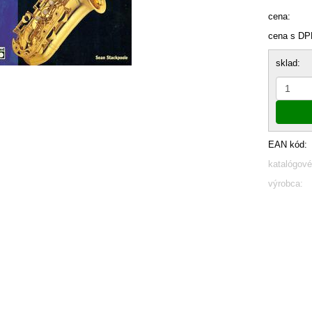
cena:
cena s DP
sklad:
EAN kód:
katalógové
výrobca: