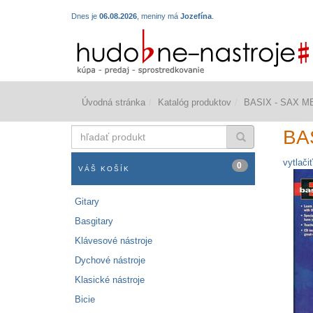
Dnes je
06.08.2026
, meniny má
Jozefína
.
Úvodná stránka
Katalóg produktov
BASIX - SAX ME
hľadať
BAS
produkt
vytlačiť
0
VÁŠ KOŠÍK
Gitary
Basgitary
Klávesové nástroje
Dychové nástroje
Klasické nástroje
Bicie