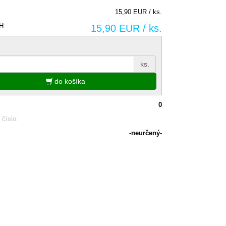
15,90 EUR / ks.
H:
15,90 EUR / ks.
ks.
do košíka
0
 číslo:
-neurčený-