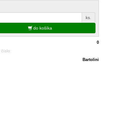
ks.
do košíka
0
 číslo:
Bartolini