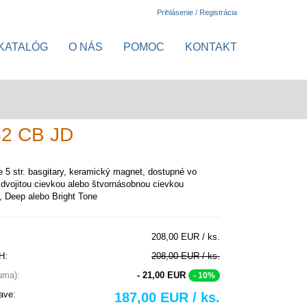
Prihlásenie / Registrácia
KATALÓG
O NÁS
POMOC
KONTAKT
 52 CB JD
 5 str. basgitary, keramický magnet, dostupné vo
 dvojitou cievkou alebo štvornásobnou cievkou
), Deep alebo Bright Tone
208,00 EUR / ks.
H:
208,00 EUR / ks.
suma):
- 21,00 EUR
- 10%
ave:
187,00 EUR / ks.