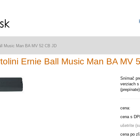
 Ball Music Man BA MV 52 CB JD
tolini Ernie Ball Music Man BA MV
Snímač pre
verziach s
(prepínate
cena:
cena s DP
ušetríte (
cena po zľ