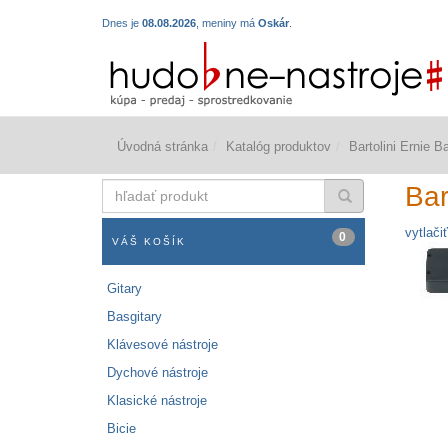
Dnes je
08.08.2026
, meniny má
Oskár
.
Úvodná stránka
Katalóg produktov
Bartolini Ernie
hľadať
Bar
produkt
vytlačiť
0
VÁŠ KOŠÍK
Gitary
Basgitary
Klávesové nástroje
Dychové nástroje
Klasické nástroje
Bicie