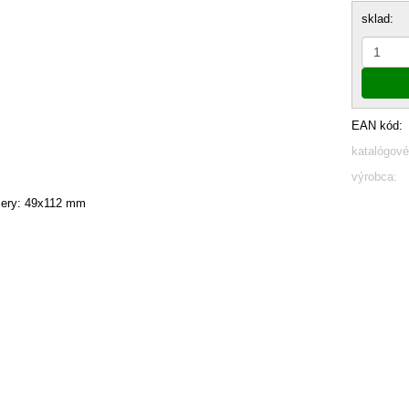
sklad:
EAN kód:
katalógové
výrobca:
ery: 49x112 mm