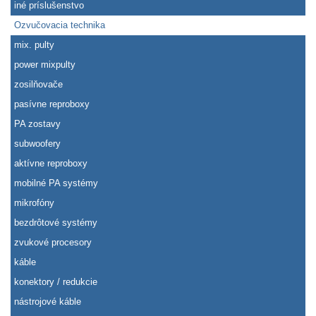
iné príslušenstvo
Ozvučovacia technika
mix. pulty
power mixpulty
zosilňovače
pasívne reproboxy
PA zostavy
subwoofery
aktívne reproboxy
mobilné PA systémy
mikrofóny
bezdrôtové systémy
zvukové procesory
káble
konektory / redukcie
nástrojové káble