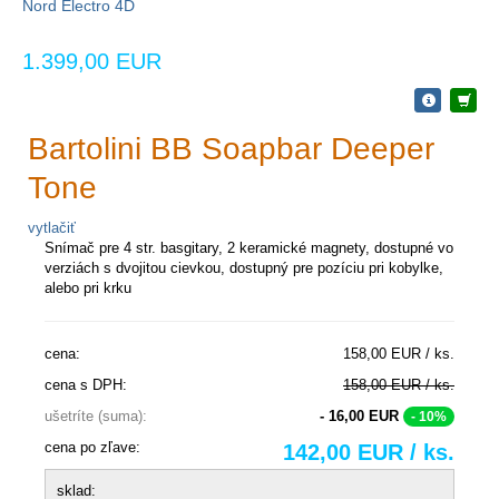
Nord Electro 4D
1.399,00 EUR
Bartolini BB Soapbar Deeper
Tone
vytlačiť
Snímač pre 4 str. basgitary, 2 keramické magnety, dostupné vo
verziách s dvojitou cievkou, dostupný pre pozíciu pri kobylke,
alebo pri krku
cena:
158,00 EUR / ks.
cena s DPH:
158,00 EUR / ks.
ušetríte (suma):
- 16,00 EUR
- 10%
cena po zľave:
142,00 EUR / ks.
sklad: