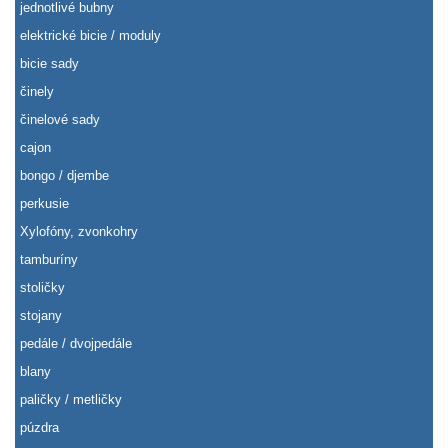
jednotlivé bubny
elektrické bicie / moduly
bicie sady
činely
činelové sady
cajon
bongo / djembe
perkusie
Xylofóny, zvonkohry
tamburíny
stoličky
stojany
pedále / dvojpedále
blany
paličky / metličky
púzdra