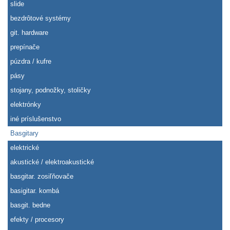
slide
bezdrôtové systémy
git. hardware
prepínače
púzdra / kufre
pásy
stojany, podnožky, stoličky
elektrónky
iné príslušenstvo
Basgitary
elektrické
akustické / elektroakustické
basgitar. zosiľňovače
basigitar. kombá
basgit. bedne
efekty / procesory