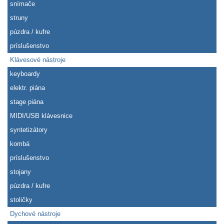
snímače
struny
púzdra / kufre
príslušenstvo
Klávesové nástroje
keyboardy
elektr. piána
stage piána
MIDI/USB klávesnice
syntetizátory
kombá
príslušenstvo
stojany
púzdra / kufre
stoličky
Dychové nástroje