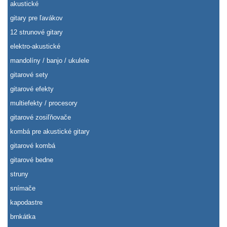
akustické
gitary pre ľavákov
12 strunové gitary
elektro-akustické
mandolíny / banjo / ukulele
gitarové sety
gitarové efekty
multiefekty / procesory
gitarové zosiľňovače
kombá pre akustické gitary
gitarové kombá
gitarové bedne
struny
snímače
kapodastre
brnkátka