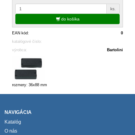
ks.
do košíka
EAN kód:
0
katalógové číslo:
výrobca:
Bartolini
rozmery: 36x88 mm
NAVIGÁCIA
Katalóg
O nás