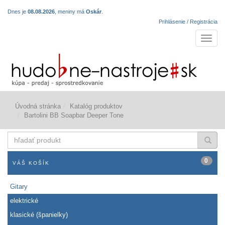
Dnes je
08.08.2026
, meniny má
Oskár
.
Prihlásenie / Registrácia
Navigá
Úvodná stránka
Katalóg produktov
Bartolini BB Soapbar Deeper Tone
hľadať
produkt
0
VÁŠ KOŠÍK
Gitary
elektrické
klasické (španielky)