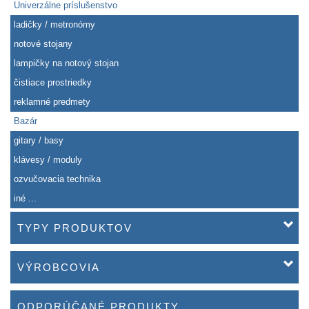
Univerzálne príslušenstvo
ladičky / metronómy
notové stojany
lampičky na notový stojan
čistiace prostriedky
reklamné predmety
Bazár
gitary / basy
klávesy / moduly
ozvučovacia technika
iné ...
TYPY PRODUKTOV
VÝROBCOVIA
ODPORÚČANÉ PRODUKTY