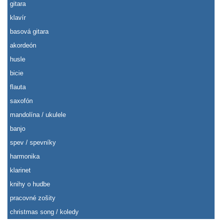
gitara
klavír
basová gitara
akordeón
husle
bicie
flauta
saxofón
mandolína / ukulele
banjo
spev / spevníky
harmonika
klarinet
knihy o hudbe
pracovné zošity
christmas song / koledy