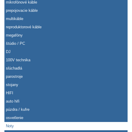
mikrofónové káble
prepojovacie káble
multikáble
reproduktorové káble
megafóny
štúdio / PC
DJ
100V technika
slúchadlá
parostroje
stojany
HIFI
auto hifi
púzdra / kufre
osvetlenie
Noty