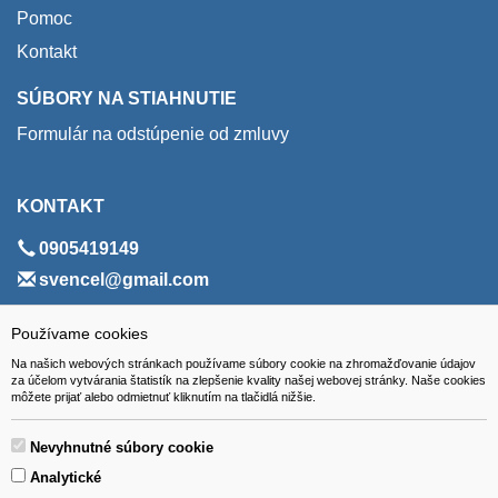
Pomoc
Kontakt
SÚBORY NA STIAHNUTIE
Formulár na odstúpenie od zmluvy
KONTAKT
0905419149
svencel@gmail.com
ADRESA
Používame cookies
Na našich webových stránkach používame súbory cookie na zhromažďovanie údajov
VEST - tech s.r.o.
za účelom vytvárania štatistík na zlepšenie kvality našej webovej stránky. Naše cookies
môžete prijať alebo odmietnuť kliknutím na tlačidlá nižšie.
Hviezdoslavova 280/6, 965 01 Žiar nad Hronom
Slovakia (Slovak Republic)
Nevyhnutné súbory cookie
Analytické