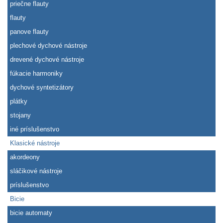
priečne flauty
flauty
panove flauty
plechové dychové nástroje
drevené dychové nástroje
fúkacie harmoniky
dychové syntetizátory
plátky
stojany
iné príslušenstvo
Klasické nástroje
akordeony
sláčikové nástroje
príslušenstvo
Bicie
bicie automaty