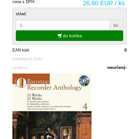
cena s DPH:
26,60 EUR / ks.
sklad:
ks.
do košíka
EAN kód:
0
katalógové číslo:
výrobca:
-neurčený-