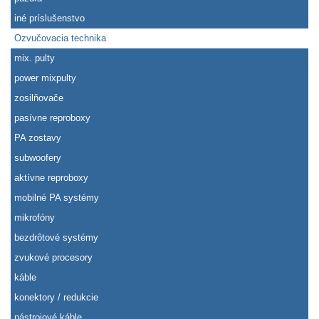
iné príslušenstvo
Ozvučovacia technika
mix. pulty
power mixpulty
zosilňovače
pasívne reproboxy
PA zostavy
subwoofery
aktívne reproboxy
mobilné PA systémy
mikrofóny
bezdrôtové systémy
zvukové procesory
káble
konektory / redukcie
nástrojové káble