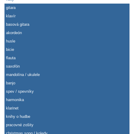
gitara
klavír
basová gitara
akordeón
husle
bicie
flauta
saxofón
mandolína / ukulele
banjo
spev / spevníky
harmonika
klarinet
knihy o hudbe
pracovné zošity
christmas song / koledy