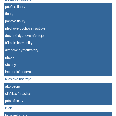
priečne flauty
flauty
panove flauty
plechové dychové nástroje
drevené dychové nástroje
fúkacie harmoniky
dychové syntetizátory
plátky
stojany
iné príslušenstvo
Klasické nástroje
akordeony
sláčikové nástroje
príslušenstvo
Bicie
bicie automaty