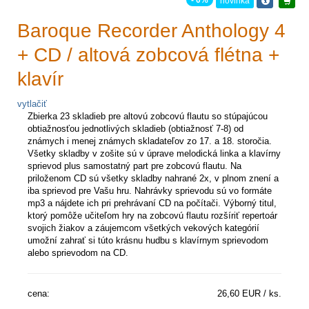
- 0%
novinka
Baroque Recorder Anthology 4
+ CD / altová zobcová flétna +
klavír
vytlačiť
Zbierka 23 skladieb pre altovú zobcovú flautu so stúpajúcou
obtiažnosťou jednotlivých skladieb (obtiažnosť 7-8) od
známych i menej známych skladateľov zo 17. a 18. storočia.
Všetky skladby v zošite sú v úprave melodická linka a klavírny
sprievod plus samostatný part pre zobcovú flautu. Na
priloženom CD sú všetky skladby nahrané 2x, v plnom znení a
iba sprievod pre Vašu hru. Nahrávky sprievodu sú vo formáte
mp3 a nájdete ich pri prehrávaní CD na počítači. Výborný titul,
ktorý pomôže učiteľom hry na zobcovú flautu rozšíriť repertoár
svojich žiakov a záujemcom všetkých vekových kategórií
umožní zahrať si túto krásnu hudbu s klavírnym sprievodom
alebo sprievodom na CD.
cena:
26,60 EUR / ks.