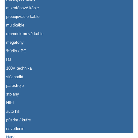
mikrofónové káble
prepojovacie káble
multikáble
reproduktorové káble
megafóny
štúdio / PC
DJ
100V technika
slúchadlá
parostroje
stojany
HIFI
auto hifi
púzdra / kufre
osvetlenie
Noty