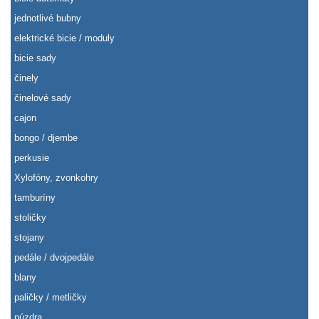
jednotlivé bubny
elektrické bicie / moduly
bicie sady
činely
činelové sady
cajon
bongo / djembe
perkusie
Xylofóny, zvonkohry
tamburíny
stoličky
stojany
pedále / dvojpedále
blany
paličky / metličky
púzdra