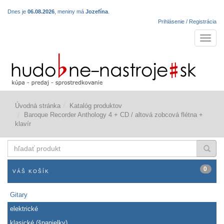
Dnes je
06.08.2026
, meniny má
Jozefína
.
Prihlásenie / Registrácia
Navigá
Úvodná stránka
Katalóg produktov
Baroque Recorder Anthology 4 + CD / altová zobcová flétna +
klavír
hľadať
produkt
0
VÁŠ KOŠÍK
Gitary
elektrické
klasické (španielky)