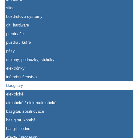
slide
bezdrôtové systémy
git. hardware
prepínače
púzdra / kufre
pásy
stojany, podnožky, stoličky
elektrónky
iné príslušenstvo
Basgitary
elektrické
akustické / elektroakustické
basgitar. zosiľňovače
basigitar. kombá
basgit. bedne
efekty / procesory