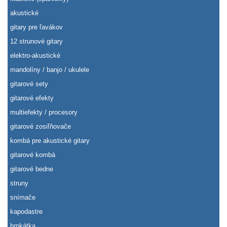
akustické
gitary pre ľavákov
12 strunové gitary
elektro-akustické
mandolíny / banjo / ukulele
gitarové sety
gitarové efekty
multiefekty / procesory
gitarové zosiľňovače
kombá pre akustické gitary
gitarové kombá
gitarové bedne
struny
snímače
kapodastre
brnkátka