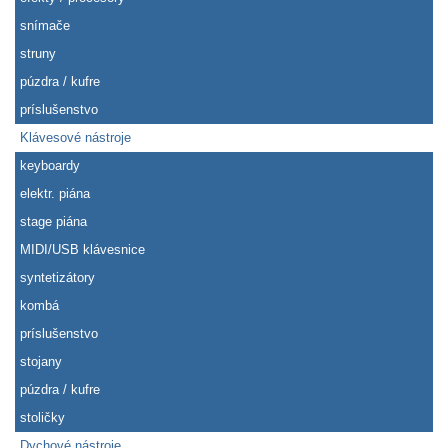
snímače
struny
púzdra / kufre
príslušenstvo
Klávesové nástroje
keyboardy
elektr. piána
stage piána
MIDI/USB klávesnice
syntetizátory
kombá
príslušenstvo
stojany
púzdra / kufre
stoličky
Dychové nástroje