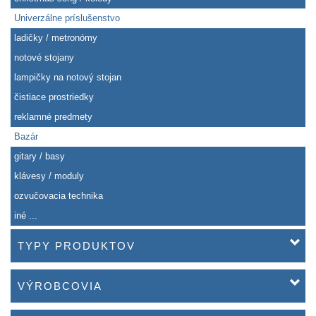
Univerzálne príslušenstvo
ladičky / metronómy
notové stojany
lampičky na notový stojan
čistiace prostriedky
reklamné predmety
Bazár
gitary / basy
klávesy / moduly
ozvučovacia technika
iné ...
TYPY PRODUKTOV
VÝROBCOVIA