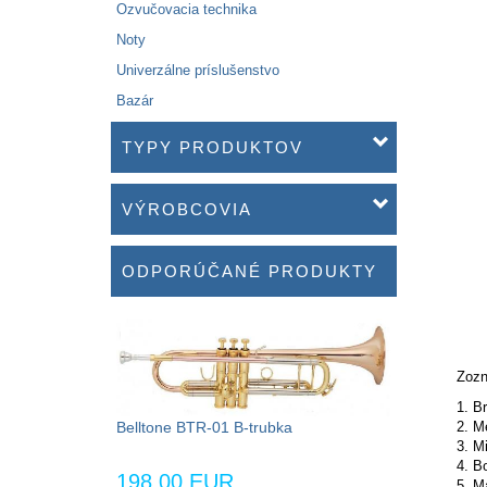
Ozvučovacia technika
Noty
Univerzálne príslušenstvo
Bazár
TYPY PRODUKTOV
VÝROBCOVIA
ODPORÚČANÉ PRODUKTY
Zozn
1. Br
2. Me
Belltone BTR-01 B-trubka
3. M
4. B
198,00 EUR
5. M