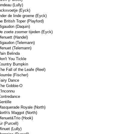
ondeau (Lully)
ockxvoetje (Eyck)
nder de linde groene (Eyck)
e British Toper (Playford)
Rigaudon (Daquin)
De zoete zoomer tijeden (Eyck)
Menuett (Handel)
Rigaudon (Telemann)
Menuet (Telemann)
Vain Belinda
Don't You Tickle
Country Bumpkin
he Fall of the Leafe (Reel)
Bourrée (Fischer)
Fairy Dance
The Gobbie-O
L'Inconnu
Contredance
entille
Masquerade Royale (North)
North's Maggot (North)
Menuet&Trio (Hook)
ir (Purcell)
inuet (Lully)