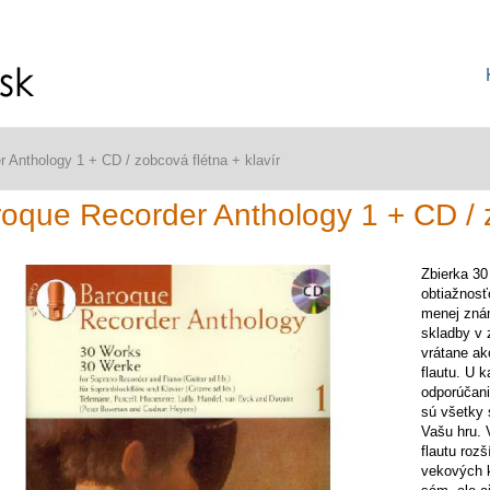
 Anthology 1 + CD / zobcová flétna + klavír
oque Recorder Anthology 1 + CD / z
Zbierka 30
obtiažnosť
menej znám
skladby v 
vrátane ak
flautu. U 
odporúčani
sú všetky 
Vašu hru. 
flautu roz
vekových k