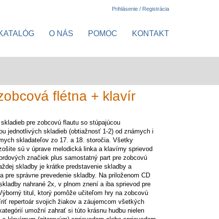
Prihlásenie / Registrácia
KATALÓG
O NÁS
POMOC
KONTAKT
obcová flétna + klavír
 skladieb pre zobcovú flautu so stúpajúcou
ou jednotlivých skladieb (obtiažnosť 1-2) od známych i
ych skladateľov zo 17. a 18. storočia. Všetky
zošite sú v úprave melodická linka a klavírny sprievod
ordových značiek plus samostatný part pre zobcovú
každej skladby je krátke predstavenie skladby a
a pre správne prevedenie skladby. Na priloženom CD
skladby nahrané 2x, v plnom znení a iba sprievod pre
Výborný titul, ktorý pomôže učiteľom hry na zobcovú
šíriť repertoár svojich žiakov a záujemcom všetkých
ategórií umožní zahrať si túto krásnu hudbu nielen