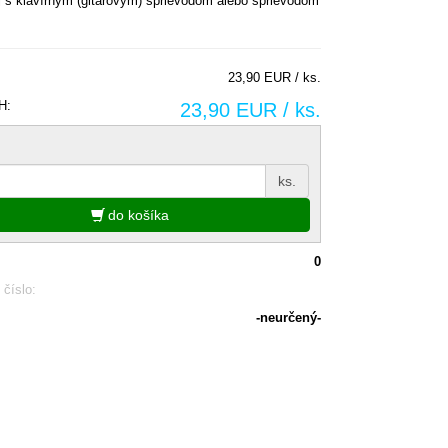
j s klavírnym (gitarovým) sprievodom alebo sprievodom
23,90 EUR / ks.
H:
23,90 EUR / ks.
ks.
do košíka
0
 číslo:
-neurčený-