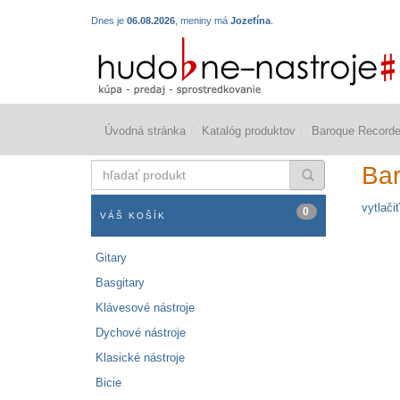
Dnes je
06.08.2026
, meniny má
Jozefína
.
Úvodná stránka
Katalóg produktov
Baroque Recorder
hľadať
Bar
produkt
vytlačiť
0
VÁŠ KOŠÍK
Gitary
Basgitary
Klávesové nástroje
Dychové nástroje
Klasické nástroje
Bicie