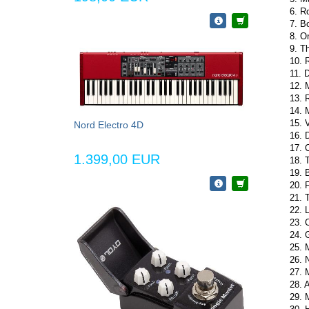
6. R
7. B
8. O
9. Th
10. 
11. 
12. 
13. 
14. 
15. 
Nord Electro 4D
16. 
17. 
1.399,00 EUR
18. T
19. 
20. 
21. 
22. 
23. 
24. G
25. 
26. 
27. 
28. A
29. M