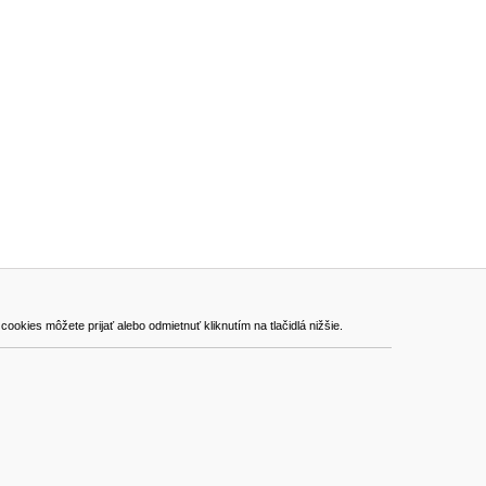
ADRESA
kies môžete prijať alebo odmietnuť kliknutím na tlačidlá nižšie.
VEST - tech s.r.o.
Hviezdoslavova 280/6, 965 01 Žiar nad Hronom
Slovakia (Slovak Republic)