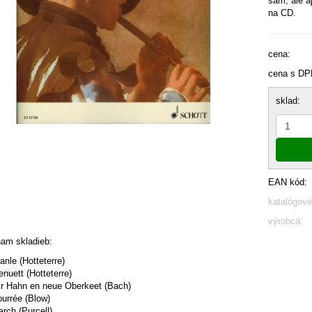
sám, ale a
na CD.
cena:
cena s DP
sklad:
EAN kód:
katalógové
výrobca:
am skladieb:
anle (Hotteterre)
nuett (Hotteterre)
ir Hahn en neue Oberkeet (Bach)
ourrée (Blow)
arch (Purcell)