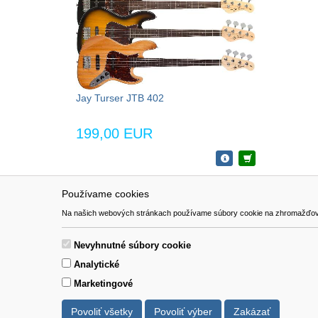
Jay Turser JTB 402
199,00 EUR
Používame cookies
NAVIGÁCIA
SÚBORY 
Na našich webových stránkach používame súbory cookie na zhromažďovanie ú
Katalóg
Formulár 
O nás
Nevyhnutné súbory cookie
Pomoc
Analytické
Kontakt
Marketingové
Povoliť všetky
Povoliť výber
Zakázať