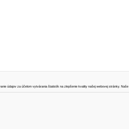
NA STIAHNUTIE
KONTAKT
dajov za účelom vytvárania štatistík na zlepšenie kvality našej webovej stránky. Naše coo
na odstúpenie od zmluvy
0905419149
svencel@gmail.com
Všetky ceny sú uvádzané vrátane DPH.