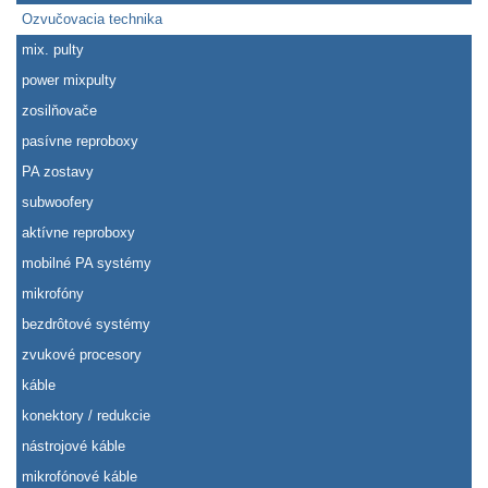
Ozvučovacia technika
mix. pulty
power mixpulty
zosilňovače
pasívne reproboxy
PA zostavy
subwoofery
aktívne reproboxy
mobilné PA systémy
mikrofóny
bezdrôtové systémy
zvukové procesory
káble
konektory / redukcie
nástrojové káble
mikrofónové káble