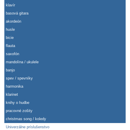
klavír
basová gitara
akordeón
husle
bicie
flauta
saxofón
mandolína / ukulele
banjo
spev / spevníky
harmonika
klarinet
knihy o hudbe
pracovné zošity
christmas song / koledy
Univerzálne príslušenstvo