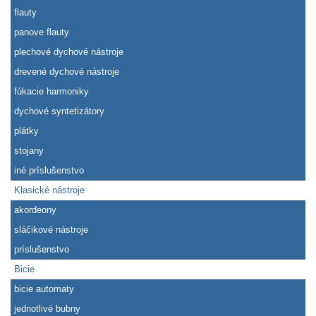
flauty
panove flauty
plechové dychové nástroje
drevené dychové nástroje
fúkacie harmoniky
dychové syntetizátory
plátky
stojany
iné príslušenstvo
Klasické nástroje
akordeony
sláčikové nástroje
príslušenstvo
Bicie
bicie automaty
jednotlivé bubny