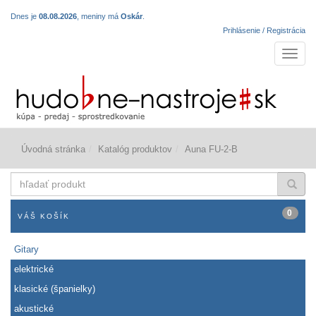
Dnes je
08.08.2026
, meniny má
Oskár
.
Prihlásenie / Registrácia
Navigá
Úvodná stránka
Katalóg produktov
Auna FU-2-B
hľadať
produkt
0
VÁŠ KOŠÍK
Gitary
elektrické
klasické (španielky)
akustické