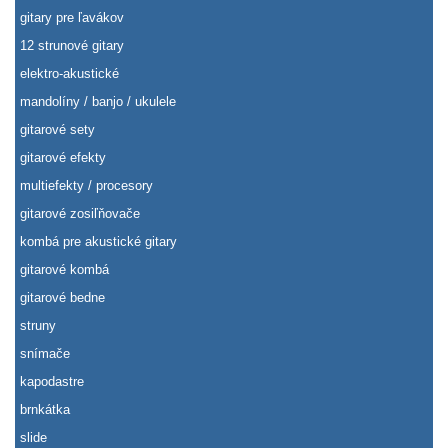
gitary pre ľavákov
12 strunové gitary
elektro-akustické
mandolíny / banjo / ukulele
gitarové sety
gitarové efekty
multiefekty / procesory
gitarové zosiľňovače
kombá pre akustické gitary
gitarové kombá
gitarové bedne
struny
snímače
kapodastre
brnkátka
slide