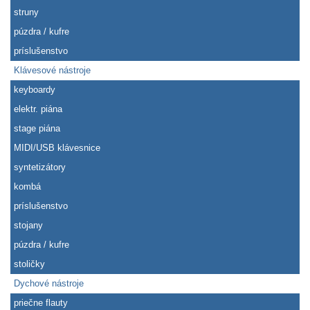
struny
púzdra / kufre
príslušenstvo
Klávesové nástroje
keyboardy
elektr. piána
stage piána
MIDI/USB klávesnice
syntetizátory
kombá
príslušenstvo
stojany
púzdra / kufre
stoličky
Dychové nástroje
priečne flauty