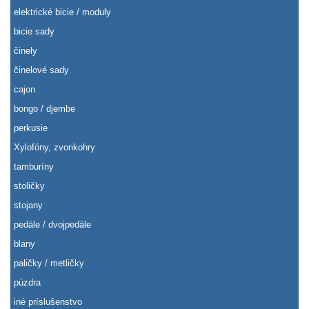
elektrické bicie / moduly
bicie sady
činely
činelové sady
cajon
bongo / djembe
perkusie
Xylofóny, zvonkohry
tamburíny
stoličky
stojany
pedále / dvojpedále
blany
paličky / metličky
púzdra
iné príslušenstvo