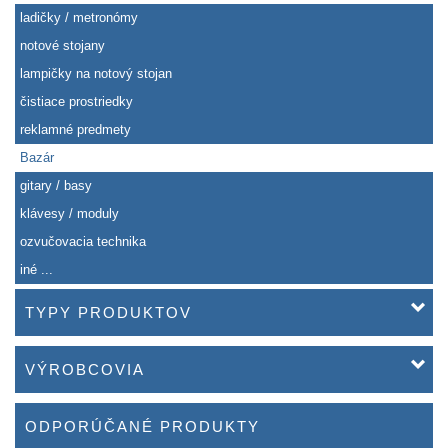
ladičky / metronómy
notové stojany
lampičky na notový stojan
čistiace prostriedky
reklamné predmety
Bazár
gitary / basy
klávesy / moduly
ozvučovacia technika
iné ...
TYPY PRODUKTOV
VÝROBCOVIA
ODPORÚČANÉ PRODUKTY