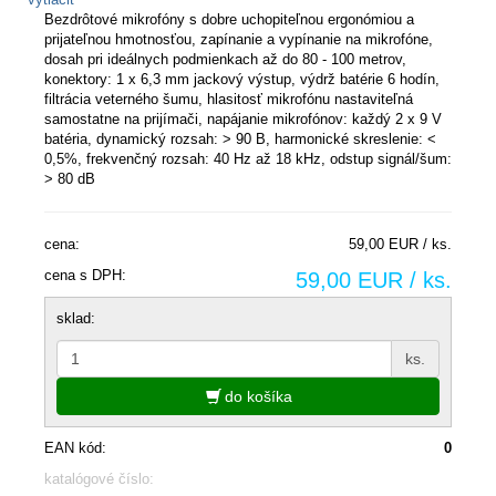
Bezdrôtové mikrofóny s dobre uchopiteľnou ergonómiou a
prijateľnou hmotnosťou, zapínanie a vypínanie na mikrofóne,
dosah pri ideálnych podmienkach až do 80 - 100 metrov,
konektory: 1 x 6,3 mm jackový výstup, výdrž batérie 6 hodín,
filtrácia veterného šumu, hlasitosť mikrofónu nastaviteľná
samostatne na prijímači, napájanie mikrofónov: každý 2 x 9 V
batéria, dynamický rozsah: > 90 B, harmonické skreslenie: <
0,5%, frekvenčný rozsah: 40 Hz až 18 kHz, odstup signál/šum:
> 80 dB
cena:
59,00 EUR / ks.
cena s DPH:
59,00 EUR / ks.
sklad:
ks.
do košíka
EAN kód:
0
katalógové číslo: