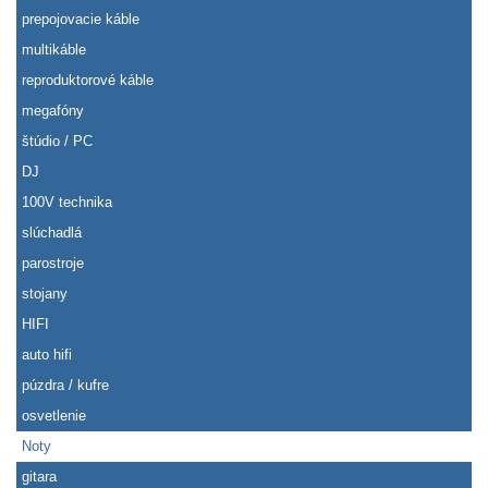
prepojovacie káble
multikáble
reproduktorové káble
megafóny
štúdio / PC
DJ
100V technika
slúchadlá
parostroje
stojany
HIFI
auto hifi
púzdra / kufre
osvetlenie
Noty
gitara