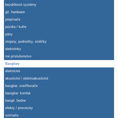
bezdrôtové systémy
git. hardware
prepínače
púzdra / kufre
pásy
stojany, podnožky, stoličky
elektrónky
iné príslušenstvo
Basgitary
elektrické
akustické / elektroakustické
basgitar. zosiľňovače
basigitar. kombá
basgit. bedne
efekty / procesory
snímače