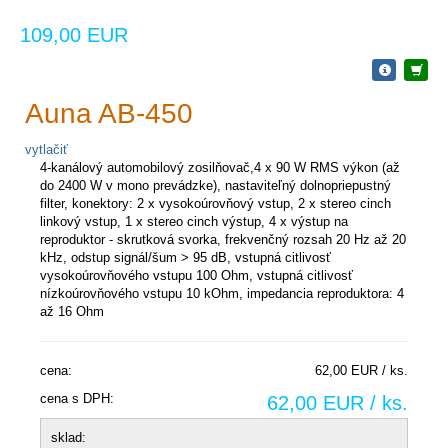
109,00 EUR
Auna AB-450
vytlačiť
4-kanálový automobilový zosilňovač,4 x 90 W RMS výkon (až
do 2400 W v mono prevádzke), nastaviteľný dolnopriepustný
filter, konektory: 2 x vysokoúrovňový vstup, 2 x stereo cinch
linkový vstup, 1 x stereo cinch výstup, 4 x výstup na
reproduktor - skrutková svorka, frekvenčný rozsah 20 Hz až 20
kHz, odstup signál/šum > 95 dB, vstupná citlivosť
vysokoúrovňového vstupu 100 Ohm, vstupná citlivosť
nízkoúrovňového vstupu 10 kOhm, impedancia reproduktora: 4
až 16 Ohm
cena:
62,00 EUR / ks.
cena s DPH:
62,00 EUR / ks.
sklad: