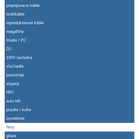
prepojovacie káble
multikáble
reproduktorové káble
megafóny
štúdio / PC
DJ
100V technika
slúchadlá
parostroje
stojany
HIFI
auto hifi
púzdra / kufre
osvetlenie
Noty
gitara