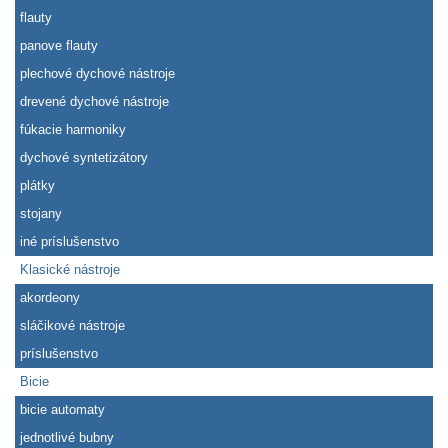
flauty
panove flauty
plechové dychové nástroje
drevené dychové nástroje
fúkacie harmoniky
dychové syntetizátory
plátky
stojany
iné príslušenstvo
Klasické nástroje
akordeony
sláčikové nástroje
príslušenstvo
Bicie
bicie automaty
jednotlivé bubny