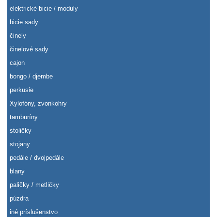
elektrické bicie / moduly
bicie sady
činely
činelové sady
cajon
bongo / djembe
perkusie
Xylofóny, zvonkohry
tamburíny
stoličky
stojany
pedále / dvojpedále
blany
paličky / metličky
púzdra
iné príslušenstvo