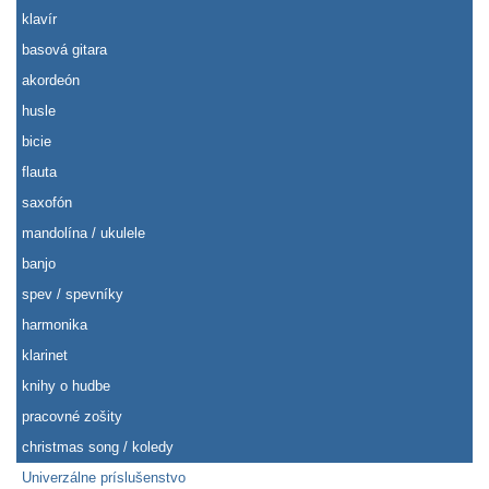
klavír
basová gitara
akordeón
husle
bicie
flauta
saxofón
mandolína / ukulele
banjo
spev / spevníky
harmonika
klarinet
knihy o hudbe
pracovné zošity
christmas song / koledy
Univerzálne príslušenstvo