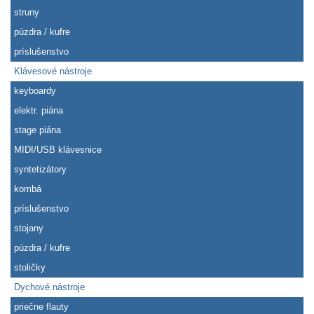
struny
púzdra / kufre
príslušenstvo
Klávesové nástroje
keyboardy
elektr. piána
stage piána
MIDI/USB klávesnice
syntetizátory
kombá
príslušenstvo
stojany
púzdra / kufre
stoličky
Dychové nástroje
priečne flauty