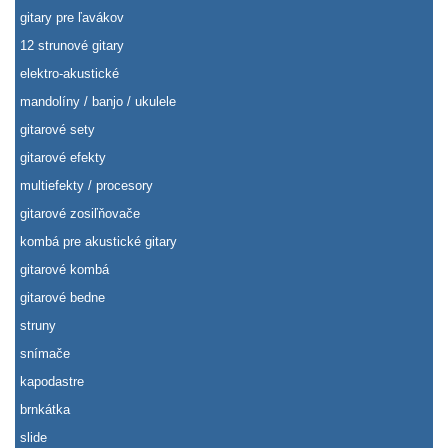
gitary pre ľavákov
12 strunové gitary
elektro-akustické
mandolíny / banjo / ukulele
gitarové sety
gitarové efekty
multiefekty / procesory
gitarové zosiľňovače
kombá pre akustické gitary
gitarové kombá
gitarové bedne
struny
snímače
kapodastre
brnkátka
slide