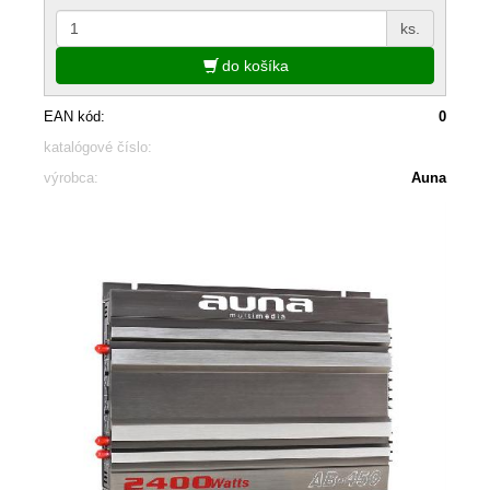
ks.
do košíka
EAN kód:
0
katalógové číslo:
výrobca:
Auna