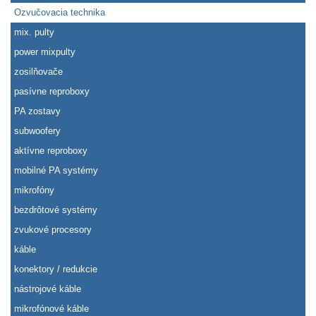
Ozvučovacia technika
mix. pulty
power mixpulty
zosilňovače
pasívne reproboxy
PA zostavy
subwoofery
aktívne reproboxy
mobilné PA systémy
mikrofóny
bezdrôtové systémy
zvukové procesory
káble
konektory / redukcie
nástrojové káble
mikrofónové káble