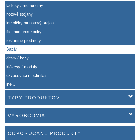
ladičky / metronómy
notové stojany
lampičky na notový stojan
čistiace prostriedky
reklamné predmety
Bazár
gitary / basy
klávesy / moduly
ozvučovacia technika
iné ...
TYPY PRODUKTOV
VÝROBCOVIA
ODPORÚČANÉ PRODUKTY