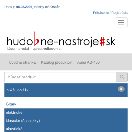
Dnes je
08.08.2026
, meniny má
Oskár
.
Prihlásenie / Registrácia
Navigá
Úvodná stránka
Katalóg produktov
Auna AB-450
hľadať
produkt
0
VÁŠ KOŠÍK
Gitary
elektrické
klasické (španielky)
akustické