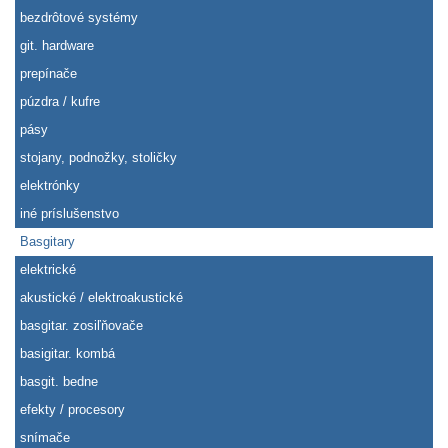
bezdrôtové systémy
git. hardware
prepínače
púzdra / kufre
pásy
stojany, podnožky, stoličky
elektrónky
iné príslušenstvo
Basgitary
elektrické
akustické / elektroakustické
basgitar. zosiľňovače
basigitar. kombá
basgit. bedne
efekty / procesory
snímače