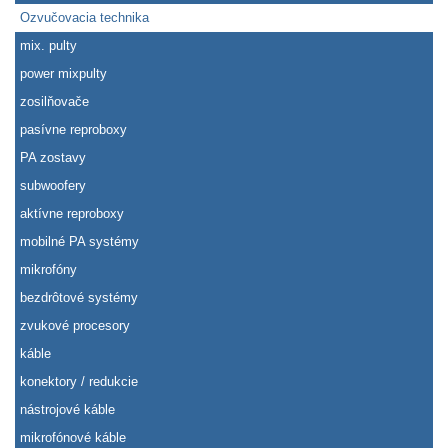
Ozvučovacia technika
mix. pulty
power mixpulty
zosilňovače
pasívne reproboxy
PA zostavy
subwoofery
aktívne reproboxy
mobilné PA systémy
mikrofóny
bezdrôtové systémy
zvukové procesory
káble
konektory / redukcie
nástrojové káble
mikrofónové káble