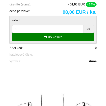
ušetríte (suma):
- 51,00 EUR
- 34%
cena po zľave:
98,00 EUR / ks.
sklad:
ks.
do košíka
EAN kód:
0
katalógové číslo:
výrobca:
Auna