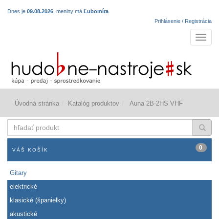
Dnes je
09.08.2026
, meniny má
Ľubomíra
.
Prihlásenie / Registrácia
Navigá
Úvodná stránka
Katalóg produktov
Auna 2B-2HS VHF
hľadať
produkt
0
VÁŠ KOŠÍK
Gitary
elektrické
klasické (španielky)
akustické