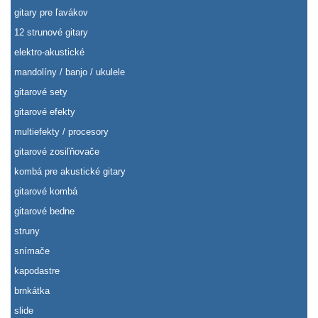
gitary pre ľavákov
12 strunové gitary
elektro-akustické
mandolíny / banjo / ukulele
gitarové sety
gitarové efekty
multiefekty / procesory
gitarové zosiľňovače
kombá pre akustické gitary
gitarové kombá
gitarové bedne
struny
snímače
kapodastre
brnkátka
slide