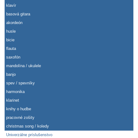
klavír
basová gitara
akordeón
husle
bicie
flauta
saxofón
mandolína / ukulele
banjo
spev / spevníky
harmonika
klarinet
knihy o hudbe
pracovné zošity
christmas song / koledy
Univerzálne príslušenstvo