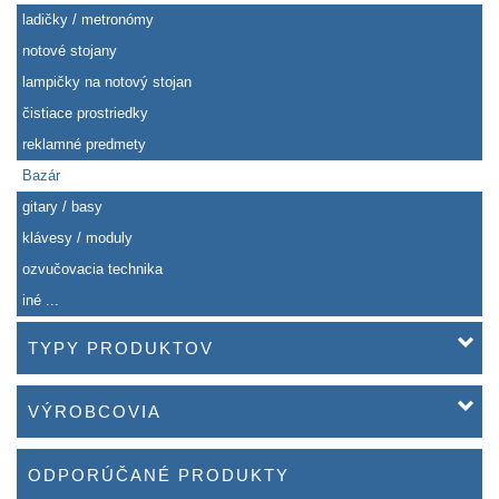
ladičky / metronómy
notové stojany
lampičky na notový stojan
čistiace prostriedky
reklamné predmety
Bazár
gitary / basy
klávesy / moduly
ozvučovacia technika
iné ...
TYPY PRODUKTOV
VÝROBCOVIA
ODPORÚČANÉ PRODUKTY