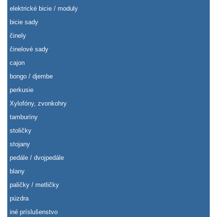
elektrické bicie / moduly
bicie sady
činely
činelové sady
cajon
bongo / djembe
perkusie
Xylofóny, zvonkohry
tamburíny
stoličky
stojany
pedále / dvojpedále
blany
paličky / metličky
púzdra
iné príslušenstvo