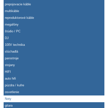
prepojovacie káble
multikáble
reproduktorové káble
megafóny
štúdio / PC
DJ
100V technika
slúchadlá
parostroje
stojany
HIFI
auto hifi
púzdra / kufre
osvetlenie
Noty
gitara