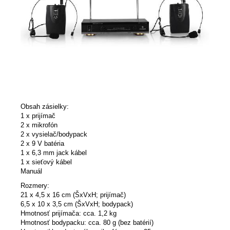
Obsah zásielky:
1 x prijímač
2 x mikrofón
2 x vysielač/bodypack
2 x 9 V batéria
1 x 6,3 mm jack kábel
1 x sieťový kábel
Manuál
Rozmery:
21 x 4,5 x 16 cm (ŠxVxH; prijímač)
6,5 x 10 x 3,5 cm (ŠxVxH; bodypack)
Hmotnosť prijímača: cca. 1,2 kg
Hmotnosť bodypacku: cca. 80 g (bez batérií)