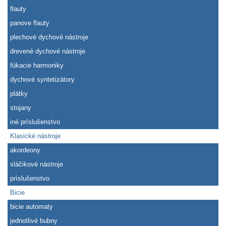
flauty
panove flauty
plechové dychové nástroje
drevené dychové nástroje
fúkacie harmoniky
dychové syntetizátory
plátky
stojany
iné príslušenstvo
Klasické nástroje
akordeony
sláčikové nástroje
príslušenstvo
Bicie
bicie automaty
jednotlivé bubny