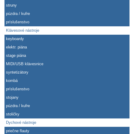
struny
púzdra / kufre
príslušenstvo
Klávesové nástroje
keyboardy
elektr. piána
stage piána
MIDI/USB klávesnice
syntetizátory
kombá
príslušenstvo
stojany
púzdra / kufre
stoličky
Dychové nástroje
priečne flauty