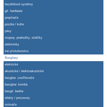
bezdrôtové systémy
git. hardware
prepínače
púzdra / kufre
pásy
stojany, podnožky, stoličky
elektrónky
iné príslušenstvo
Basgitary
elektrické
akustické / elektroakustické
basgitar. zosiľňovače
basigitar. kombá
basgit. bedne
efekty / procesory
snímače