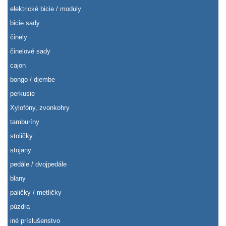
elektrické bicie / moduly
bicie sady
činely
činelové sady
cajon
bongo / djembe
perkusie
Xylofóny, zvonkohry
tamburíny
stoličky
stojany
pedále / dvojpedále
blany
paličky / metličky
púzdra
iné príslušenstvo