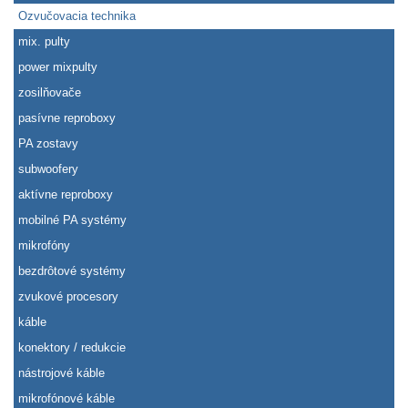
Ozvučovacia technika
mix. pulty
power mixpulty
zosilňovače
pasívne reproboxy
PA zostavy
subwoofery
aktívne reproboxy
mobilné PA systémy
mikrofóny
bezdrôtové systémy
zvukové procesory
káble
konektory / redukcie
nástrojové káble
mikrofónové káble