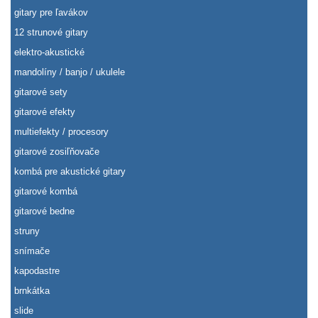
gitary pre ľavákov
12 strunové gitary
elektro-akustické
mandolíny / banjo / ukulele
gitarové sety
gitarové efekty
multiefekty / procesory
gitarové zosiľňovače
kombá pre akustické gitary
gitarové kombá
gitarové bedne
struny
snímače
kapodastre
brnkátka
slide