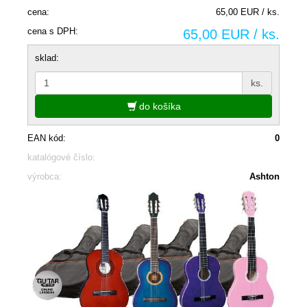
cena:
65,00 EUR / ks.
cena s DPH:
65,00 EUR / ks.
sklad:
ks.
do košíka
EAN kód:
0
katalógové číslo:
výrobca:
Ashton