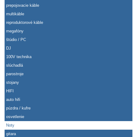
prepojovacie káble
multikáble
reproduktorové káble
megafóny
štúdio / PC
DJ
100V technika
slúchadlá
parostroje
stojany
HIFI
auto hifi
púzdra / kufre
osvetlenie
Noty
gitara