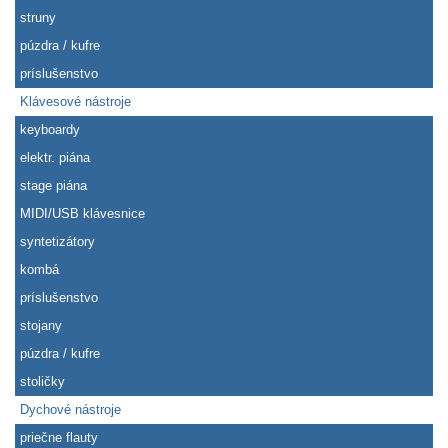
struny
púzdra / kufre
príslušenstvo
Klávesové nástroje
keyboardy
elektr. piána
stage piána
MIDI/USB klávesnice
syntetizátory
kombá
príslušenstvo
stojany
púzdra / kufre
stoličky
Dychové nástroje
priečne flauty