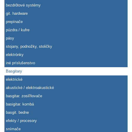
bezdrôtové systémy
git. hardware
prepínače
púzdra / kufre
pásy
stojany, podnožky, stoličky
elektrónky
iné príslušenstvo
Basgitary
elektrické
akustické / elektroakustické
basgitar. zosiľňovače
basigitar. kombá
basgit. bedne
efekty / procesory
snímače