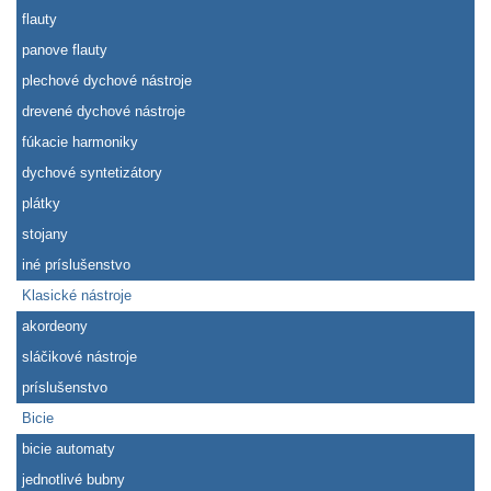
flauty
panove flauty
plechové dychové nástroje
drevené dychové nástroje
fúkacie harmoniky
dychové syntetizátory
plátky
stojany
iné príslušenstvo
Klasické nástroje
akordeony
sláčikové nástroje
príslušenstvo
Bicie
bicie automaty
jednotlivé bubny