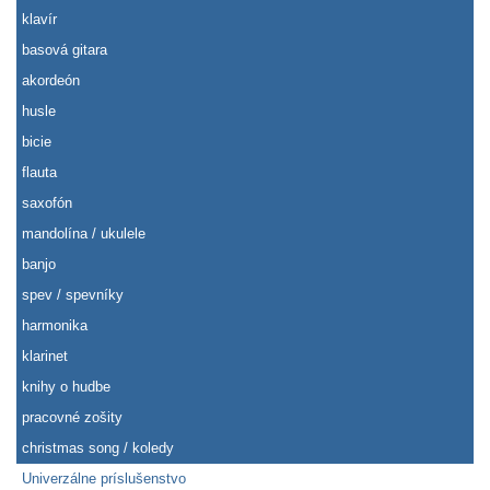
klavír
basová gitara
akordeón
husle
bicie
flauta
saxofón
mandolína / ukulele
banjo
spev / spevníky
harmonika
klarinet
knihy o hudbe
pracovné zošity
christmas song / koledy
Univerzálne príslušenstvo