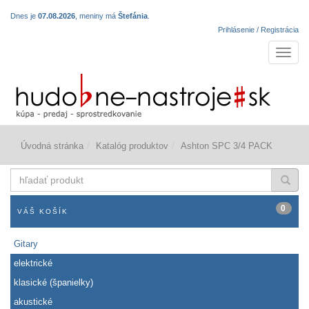
Dnes je
07.08.2026
, meniny má
Štefánia
.
Prihlásenie / Registrácia
Navigá
Úvodná stránka
Katalóg produktov
Ashton SPC 3/4 PACK
hľadať
produkt
0
VÁŠ KOŠÍK
Gitary
elektrické
klasické (španielky)
akustické