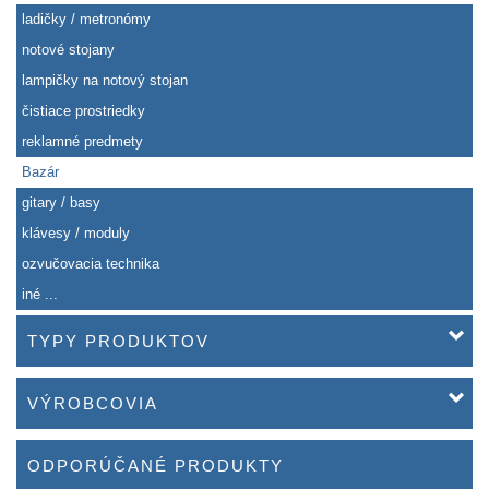
ladičky / metronómy
notové stojany
lampičky na notový stojan
čistiace prostriedky
reklamné predmety
Bazár
gitary / basy
klávesy / moduly
ozvučovacia technika
iné ...
TYPY PRODUKTOV
VÝROBCOVIA
ODPORÚČANÉ PRODUKTY