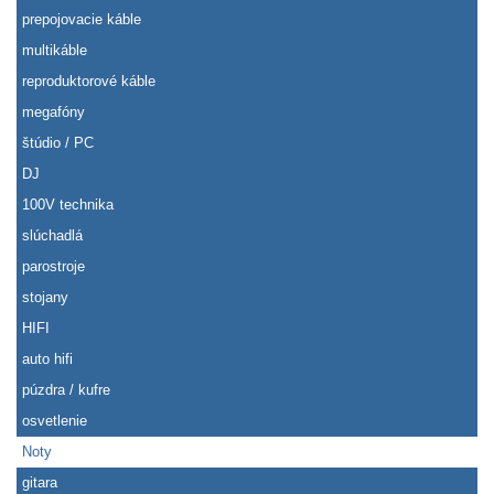
prepojovacie káble
multikáble
reproduktorové káble
megafóny
štúdio / PC
DJ
100V technika
slúchadlá
parostroje
stojany
HIFI
auto hifi
púzdra / kufre
osvetlenie
Noty
gitara