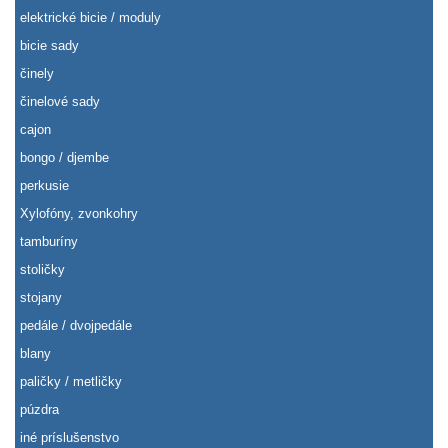
elektrické bicie / moduly
bicie sady
činely
činelové sady
cajon
bongo / djembe
perkusie
Xylofóny, zvonkohry
tamburíny
stoličky
stojany
pedále / dvojpedále
blany
paličky / metličky
púzdra
iné príslušenstvo