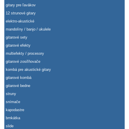
gitary pre ľavákov
12 strunové gitary
elektro-akustické
mandolíny / banjo / ukulele
gitarové sety
gitarové efekty
multiefekty / procesory
gitarové zosiľňovače
kombá pre akustické gitary
gitarové kombá
gitarové bedne
struny
snímače
kapodastre
brnkátka
slide