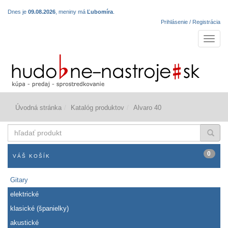
Dnes je
09.08.2026
, meniny má
Ľubomíra
.
Prihlásenie / Registrácia
Navigá
Úvodná stránka
Katalóg produktov
Alvaro 40
hľadať
produkt
0
VÁŠ KOŠÍK
Gitary
elektrické
klasické (španielky)
akustické