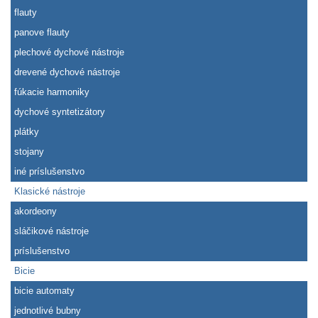
flauty
panove flauty
plechové dychové nástroje
drevené dychové nástroje
fúkacie harmoniky
dychové syntetizátory
plátky
stojany
iné príslušenstvo
Klasické nástroje
akordeony
sláčikové nástroje
príslušenstvo
Bicie
bicie automaty
jednotlivé bubny