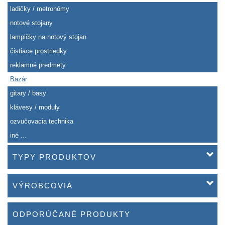
ladičky / metronómy
notové stojany
lampičky na notový stojan
čistiace prostriedky
reklamné predmety
Bazár
gitary / basy
klávesy / moduly
ozvučovacia technika
iné ...
TYPY PRODUKTOV
VÝROBCOVIA
ODPORÚČANÉ PRODUKTY