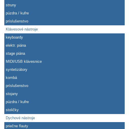
struny
púzdra / kufre
príslušenstvo
Klávesové nástroje
keyboardy
elektr. piána
stage piána
MIDI/USB klávesnice
syntetizátory
kombá
príslušenstvo
stojany
púzdra / kufre
stoličky
Dychové nástroje
priečne flauty