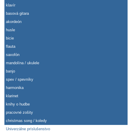
klavír
basová gitara
akordeón
husle
bicie
flauta
saxofón
mandolína / ukulele
banjo
spev / spevníky
harmonika
klarinet
knihy o hudbe
pracovné zošity
christmas song / koledy
Univerzálne príslušenstvo