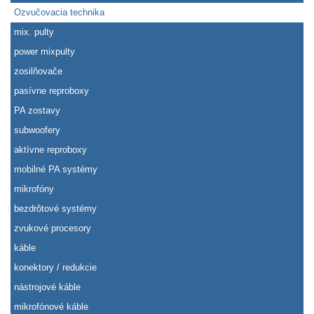
Ozvučovacia technika
mix. pulty
power mixpulty
zosilňovače
pasívne reproboxy
PA zostavy
subwoofery
aktívne reproboxy
mobilné PA systémy
mikrofóny
bezdrôtové systémy
zvukové procesory
káble
konektory / redukcie
nástrojové káble
mikrofónové káble