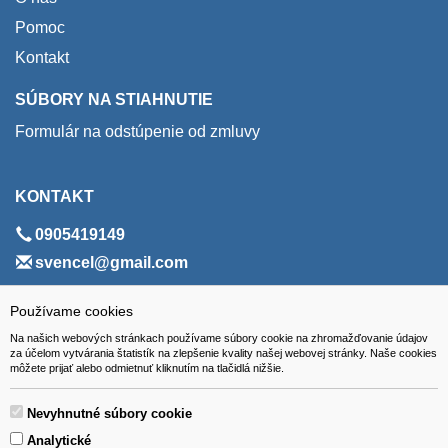
Pomoc
Kontakt
SÚBORY NA STIAHNUTIE
Formulár na odstúpenie od zmluvy
KONTAKT
0905419149
svencel@gmail.com
ADRESA
Používame cookies
Na našich webových stránkach používame súbory cookie na zhromažďovanie údajov
VEST - tech s.r.o.
za účelom vytvárania štatistík na zlepšenie kvality našej webovej stránky. Naše cookies
môžete prijať alebo odmietnuť kliknutím na tlačidlá nižšie.
Hviezdoslavova 280/6, 965 01 Žiar nad Hronom
Slovakia (Slovak Republic)
Nevyhnutné súbory cookie
Analytické