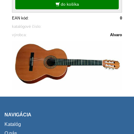
do košíka
EAN kód:
0
katalógové číslo:
výrobca:
Alvaro
NAVIGÁCIA
Katalóg
O nás