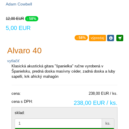
Adam Cowbell
12,00 EUR
- 58%
5,00 EUR
- 58%
výpredaj
Alvaro 40
vytlačiť
Klasická akustická gitara "španielka" ručne vyrobená v
Španielsku, predná doska masívny céder, zadná doska a luby
sapelli, krk africký mahagón
cena:
238,00 EUR / ks.
cena s DPH:
238,00 EUR / ks.
sklad:
ks.