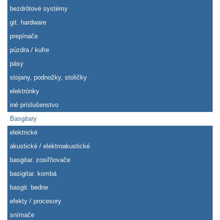
bezdrôtové systémy
git. hardware
prepínače
púzdra / kufre
pásy
stojany, podnožky, stoličky
elektrónky
iné príslušenstvo
Basgitary
elektrické
akustické / elektroakustické
basgitar. zosiľňovače
basigitar. kombá
basgit. bedne
efekty / procesory
snímače