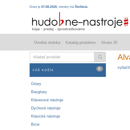
Dnes je
07.08.2026
, meniny má
Štefánia
.
Úvodná stránka
Katalóg produktov
Alvaro 20
hľadať
Alv
produkt
vytlačiť
0
VÁŠ KOŠÍK
Gitary
Basgitary
Klávesové nástroje
Dychové nástroje
Klasické nástroje
Bicie