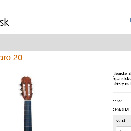
aro 20
Klasická a
Španielsku
africký m
cena:
cena s DP
sklad: