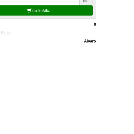
ks.
do košíka
0
 číslo:
Alvaro