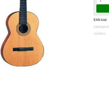
EAN kód:
katalógové
výrobca: