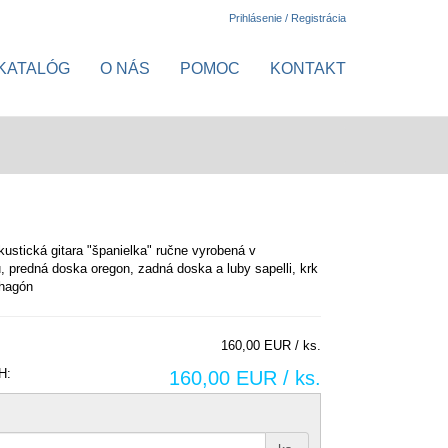
Prihlásenie / Registrácia
KATALÓG
O NÁS
POMOC
KONTAKT
kustická gitara "španielka" ručne vyrobená v
, predná doska oregon, zadná doska a luby sapelli, krk
ahagón
160,00 EUR / ks.
H:
160,00 EUR / ks.