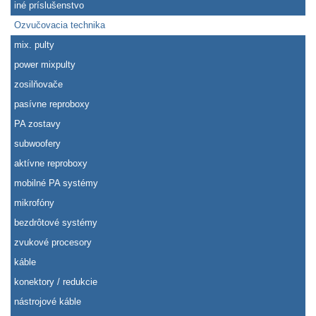
iné príslušenstvo
Ozvučovacia technika
mix. pulty
power mixpulty
zosilňovače
pasívne reproboxy
PA zostavy
subwoofery
aktívne reproboxy
mobilné PA systémy
mikrofóny
bezdrôtové systémy
zvukové procesory
káble
konektory / redukcie
nástrojové káble