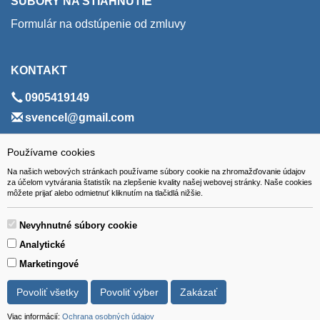
SÚBORY NA STIAHNUTIE
Formulár na odstúpenie od zmluvy
KONTAKT
0905419149
svencel@gmail.com
ADRESA
Používame cookies
Na našich webových stránkach používame súbory cookie na zhromažďovanie údajov
VEST - tech s.r.o.
za účelom vytvárania štatistík na zlepšenie kvality našej webovej stránky. Naše cookies
môžete prijať alebo odmietnuť kliknutím na tlačidlá nižšie.
Hviezdoslavova 280/6, 965 01 Žiar nad Hronom
Slovakia (Slovak Republic)
Nevyhnutné súbory cookie
Analytické
Marketingové
Povoliť všetky
Povoliť výber
Zakázať
Všetky ceny sú uvádzané vrátane DPH.
© 2018 GIBOX, s.r.o. • Generuje redakčný systém YGScms •
Viac informácií:
Ochrana osobných údajov