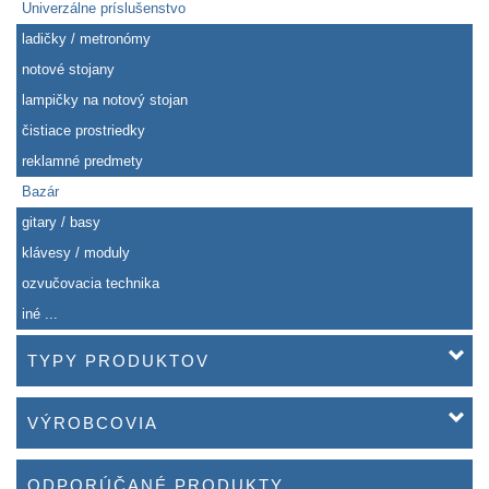
Univerzálne príslušenstvo
ladičky / metronómy
notové stojany
lampičky na notový stojan
čistiace prostriedky
reklamné predmety
Bazár
gitary / basy
klávesy / moduly
ozvučovacia technika
iné ...
TYPY PRODUKTOV
VÝROBCOVIA
ODPORÚČANÉ PRODUKTY