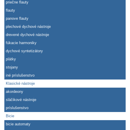
priečne flauty
flauty
panove flauty
plechové dychové nástroje
drevené dychové nástroje
fúkacie harmoniky
dychové syntetizátory
plátky
stojany
iné príslušenstvo
Klasické nástroje
akordeony
sláčikové nástroje
príslušenstvo
Bicie
bicie automaty