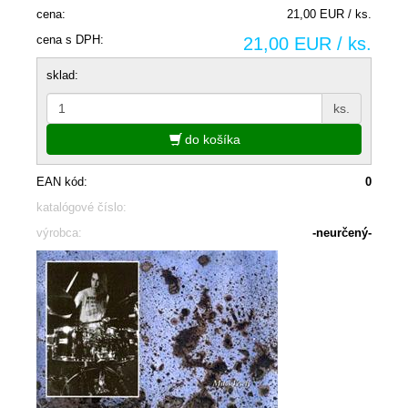
cena:
21,00 EUR / ks.
cena s DPH:
21,00 EUR / ks.
sklad:
ks.
do košíka
EAN kód:
0
katalógové číslo:
výrobca:
-neurčený-