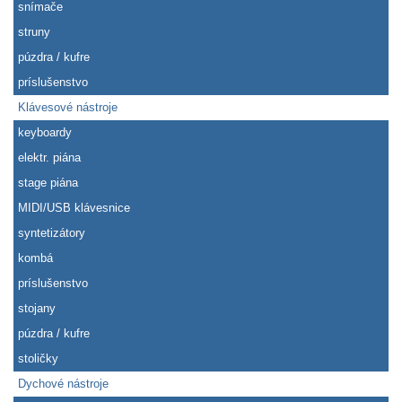
snímače
struny
púzdra / kufre
príslušenstvo
Klávesové nástroje
keyboardy
elektr. piána
stage piána
MIDI/USB klávesnice
syntetizátory
kombá
príslušenstvo
stojany
púzdra / kufre
stoličky
Dychové nástroje