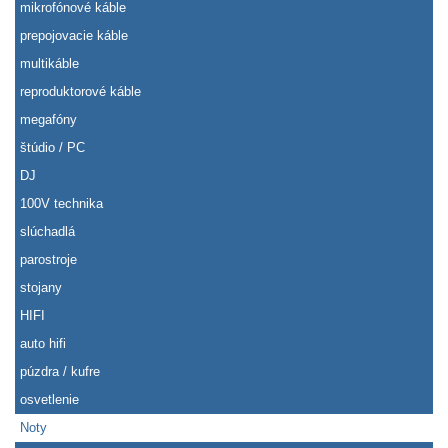
mikrofónové káble
prepojovacie káble
multikáble
reproduktorové káble
megafóny
štúdio / PC
DJ
100V technika
slúchadlá
parostroje
stojany
HIFI
auto hifi
púzdra / kufre
osvetlenie
Noty