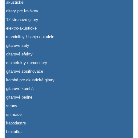
akustické
gitary pre ľavákov
12 strunové gitary
elektro-akustické
mandolíny / banjo / ukulele
gitarové sety
gitarové efekty
multiefekty / procesory
gitarové zosiľňovače
kombá pre akustické gitary
gitarové kombá
gitarové bedne
struny
snímače
kapodastre
brnkátka