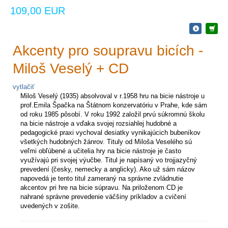
109,00 EUR
Akcenty pro soupravu bicích -
Miloš Veselý + CD
vytlačiť
Miloš Veselý (1935) absolvoval v r.1958 hru na bicie nástroje u
prof.Emila Špačka na Štátnom konzervatóriu v Prahe, kde sám
od roku 1985 pôsobí. V roku 1992 založil prvú súkromnú školu
na bicie nástroje a vďaka svojej rozsiahlej hudobné a
pedagogické praxi vychoval desiatky vynikajúcich bubeníkov
všetkých hudobných žánrov. Tituly od Miloša Veselého sú
veľmi obľúbené a učitelia hry na bicie nástroje je často
využívajú pri svojej výučbe. Titul je napísaný vo trojjazyčný
prevedení (česky, nemecky a anglicky). Ako už sám názov
napovedá je tento titul zameraný na správne zvládnutie
akcentov pri hre na bicie súpravu. Na priloženom CD je
nahrané správne prevedenie väčšiny príkladov a cvičení
uvedených v zošite.