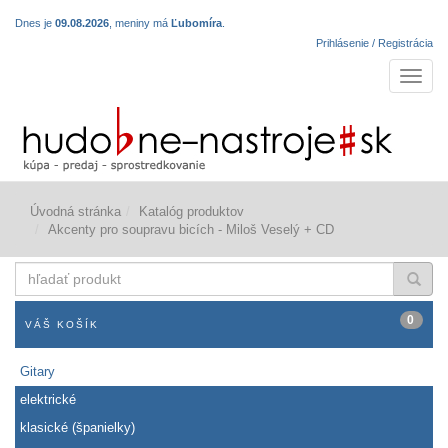
Dnes je
09.08.2026
, meniny má
Ľubomíra
.
Prihlásenie / Registrácia
Navigá
Úvodná stránka
Katalóg produktov
Akcenty pro soupravu bicích - Miloš Veselý + CD
hľadať
produkt
0
VÁŠ KOŠÍK
Gitary
elektrické
klasické (španielky)