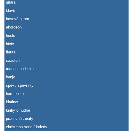
gitara
klavír
basová gitara
akordeón
husle
bicie
flauta
saxofón
mandolína / ukulele
banjo
spev / spevníky
harmonika
klarinet
knihy o hudbe
pracovné zošity
christmas song / koledy