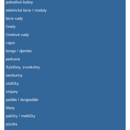
jednotlivé bubny
elektrické bicie / moduly
bicie sady
činely
činelové sady
cajon
bongo / djembe
perkusie
Xylofóny, zvonkohry
tamburíny
stoličky
stojany
pedále / dvojpedále
blany
paličky / metličky
púzdra