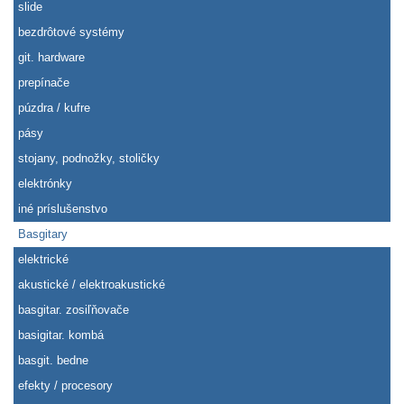
slide
bezdrôtové systémy
git. hardware
prepínače
púzdra / kufre
pásy
stojany, podnožky, stoličky
elektrónky
iné príslušenstvo
Basgitary
elektrické
akustické / elektroakustické
basgitar. zosiľňovače
basigitar. kombá
basgit. bedne
efekty / procesory