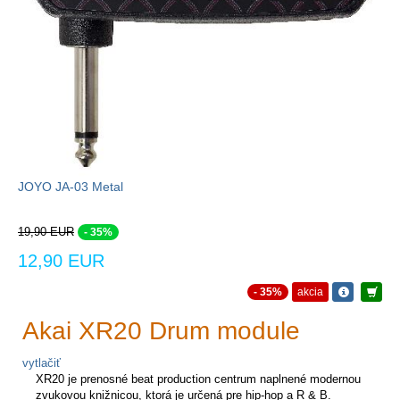
JOYO JA-03 Metal
19,90 EUR
- 35%
12,90 EUR
- 35%
akcia
Akai XR20 Drum module
vytlačiť
XR20 je prenosné beat production centrum naplnené modernou
zvukovou knižnicou, ktorá je určená pre hip-hop a R & B.