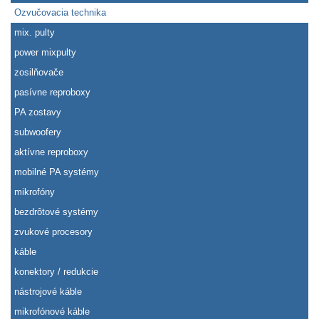
Ozvučovacia technika
mix. pulty
power mixpulty
zosilňovače
pasívne reproboxy
PA zostavy
subwoofery
aktívne reproboxy
mobilné PA systémy
mikrofóny
bezdrôtové systémy
zvukové procesory
káble
konektory / redukcie
nástrojové káble
mikrofónové káble