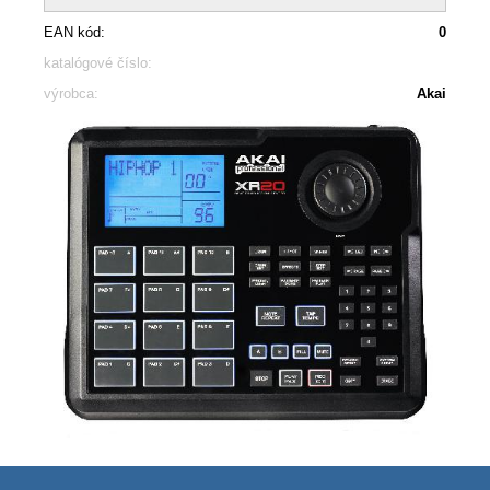
EAN kód:
0
katalógové číslo:
výrobca:
Akai