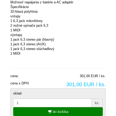
Možnosť napájania z batérie a AC adaptér
Špecifikácie
32-hlasá polyfónia
vstupy
1 6,3 jack mikrofónny
2 nožné spínače jack 6,3
1 MIDI
výstupy
1 jack 6,3 stereo pár (hlavný)
1 jack 6,3 stereo (AUX)
1 jack 6,3 stereo slúchadlový
1 MIDI
cena:
301,00 EUR / ks.
cena s DPH:
301,00 EUR / ks.
sklad:
ks.
do košíka