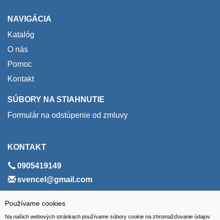
NAVIGÁCIA
Katalóg
O nás
Pomoc
Kontakt
SÚBORY NA STIAHNUTIE
Formulár na odstúpenie od zmluvy
KONTAKT
0905419149
svencel@gmail.com
ADRESA
Používame cookies
Na našich webových stránkach používame súbory cookie na zhromažďovanie údajov