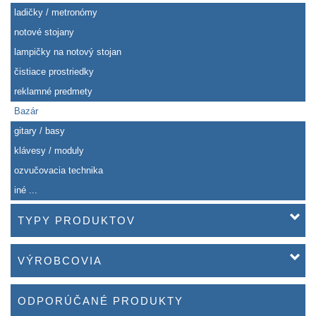
ladičky / metronómy
notové stojany
lampičky na notový stojan
čistiace prostriedky
reklamné predmety
Bazár
gitary / basy
klávesy / moduly
ozvučovacia technika
iné ...
TYPY PRODUKTOV
VÝROBCOVIA
ODPORÚČANÉ PRODUKTY