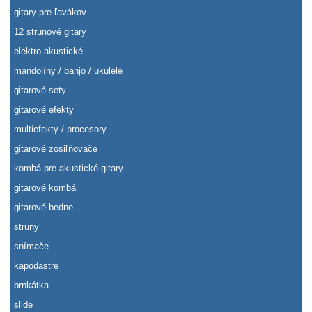
gitary pre ľavákov
12 strunové gitary
elektro-akustické
mandolíny / banjo / ukulele
gitarové sety
gitarové efekty
multiefekty / procesory
gitarové zosiľňovače
kombá pre akustické gitary
gitarové kombá
gitarové bedne
struny
snímače
kapodastre
brnkátka
slide