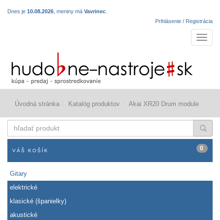
Dnes je
10.08.2026
, meniny má
Vavrinec
.
Prihlásenie / Registrácia
Navigá
Úvodná stránka
Katalóg produktov
Akai XR20 Drum module
hľadať
produkt
0
VÁŠ KOŠÍK
Gitary
elektrické
klasické (španielky)
akustické