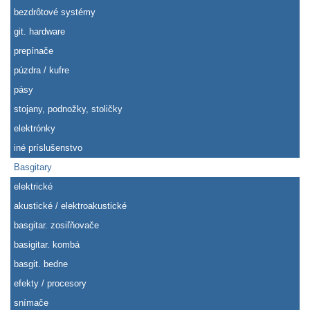
bezdrôtové systémy
git. hardware
prepínače
púzdra / kufre
pásy
stojany, podnožky, stoličky
elektrónky
iné príslušenstvo
Basgitary
elektrické
akustické / elektroakustické
basgitar. zosiľňovače
basigitar. kombá
basgit. bedne
efekty / procesory
snímače