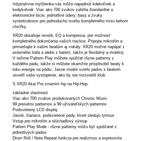
Inšpiratívne myšlienka vás môže napadnúť kdekoľvek a
kedykoľvek. Viac ako 700 zvukov zahŕňa štandardné a
elektronické bicie, jednotlivé údery, basy a zvuky
syntetizátorov pre jednoduchú tvorbu kompletného mixu behom
chvíľky.
XR20 obsahuje reverb, EQ a kompresia, pre možnosť
kompletného dokončenia vašich trackov. Pripojte mikrofón a
primiešajte k vašim beatům aj vokály. XR20 možné napájať z
externého trafa a alebo z batérií, takže je flexibilný a mobilný.
V režime Pattern Play môžete spúšťať rôzne patterny z
každého padu, takže si môžete okamžite prispôsobiť beaty k
toku energie na pódiu. Jasne modré svetlo padov s beatom
osvetlí vaše vystúpenie, ako by ste rozsvietili klub.
S XR20 Akai Pre zmením hip na Hip-Hop.
základné vlastnosti
Viac ako 700 zvukov produkovaných Chronic Music
99 presetov patternov a 99 užívateľských patternov
Podsvietený LCD displej
Jasné, žiariace, podsvietené pady, ktoré sledujú rytmus
Vstup pre mikrofón a slúchadlový výstup
Pattern Play Mode - rôzne patterny môžu byť spúšťané z
jednotlivých padov
Drum Roll / Note Repeat funkcia pre realizmus a expresivita