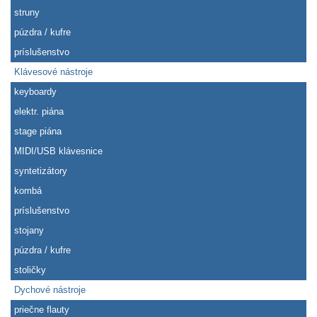
struny
púzdra / kufre
príslušenstvo
Klávesové nástroje
keyboardy
elektr. piána
stage piána
MIDI/USB klávesnice
syntetizátory
kombá
príslušenstvo
stojany
púzdra / kufre
stoličky
Dychové nástroje
priečne flauty