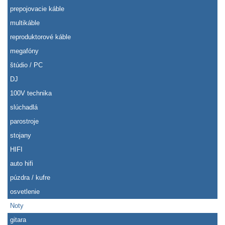
prepojovacie káble
multikáble
reproduktorové káble
megafóny
štúdio / PC
DJ
100V technika
slúchadlá
parostroje
stojany
HIFI
auto hifi
púzdra / kufre
osvetlenie
Noty
gitara