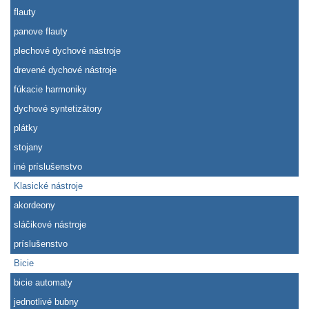
flauty
panove flauty
plechové dychové nástroje
drevené dychové nástroje
fúkacie harmoniky
dychové syntetizátory
plátky
stojany
iné príslušenstvo
Klasické nástroje
akordeony
sláčikové nástroje
príslušenstvo
Bicie
bicie automaty
jednotlivé bubny