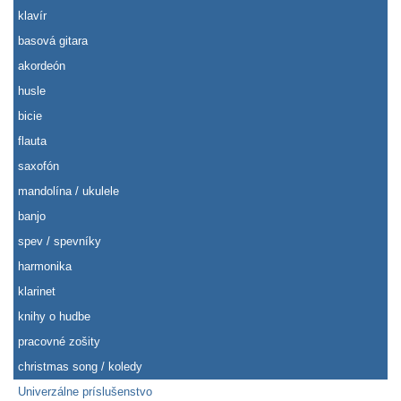
klavír
basová gitara
akordeón
husle
bicie
flauta
saxofón
mandolína / ukulele
banjo
spev / spevníky
harmonika
klarinet
knihy o hudbe
pracovné zošity
christmas song / koledy
Univerzálne príslušenstvo