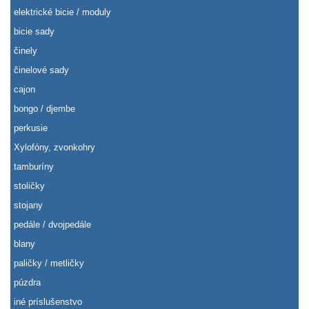
elektrické bicie / moduly
bicie sady
činely
činelové sady
cajon
bongo / djembe
perkusie
Xylofóny, zvonkohry
tamburíny
stoličky
stojany
pedále / dvojpedále
blany
paličky / metličky
púzdra
iné príslušenstvo