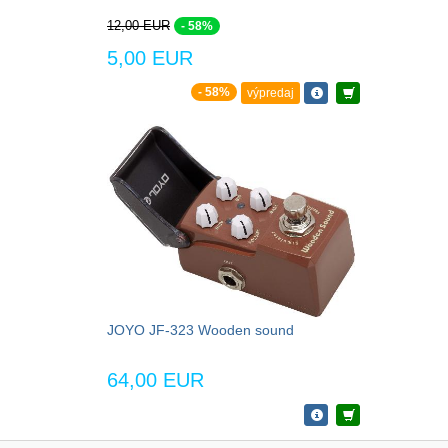
12,00 EUR
- 58%
5,00 EUR
- 58%
výpredaj
JOYO JF-323 Wooden sound
64,00 EUR