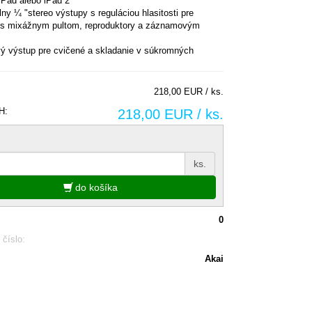
iPad alebo iPad 2
lny ¼ "stereo výstupy s reguláciou hlasitosti pre
e s mixážnym pultom, reproduktory a záznamovým
m
ý výstup pre cvičené a skladanie v súkromných
218,00 EUR / ks.
H:
218,00 EUR / ks.
ks.
do košíka
0
 číslo:
Akai