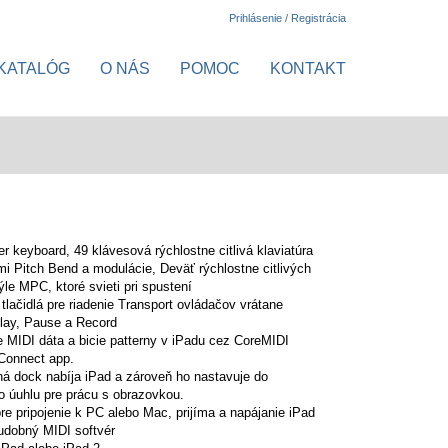
Prihlásenie / Registrácia
KATALÓG
O NÁS
POMOC
KONTAKT
r keyboard, 49 klávesová rýchlostne citlivá klaviatúra
mi Pitch Bend a modulácie, Deväť rýchlostne citlivých
ýle MPC, ktoré svieti pri spustení
 tlačidlá pre riadenie Transport ovládačov vrátane
lay, Pause a Record
e MIDI dáta a bicie patterny v iPadu cez CoreMIDI
Connect app.
ná dock nabíja iPad a zároveň ho nastavuje do
o úuhlu pre prácu s obrazovkou.
re pripojenie k PC alebo Mac, prijíma a napájanie iPad
udobný MIDI softvér