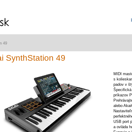
n 49
i SynthStation 49
MIDI maste
s kolieska
padov v št
Špecifická
príkazov P
Prehrávajt
alebo Akai
Nastaviteľ
perfektnéh
USB port p
a ovláda h