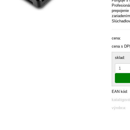
Funguje s 
Profesioná
prepojeni
zariadení
Slúchadlov
cena:
cena s DP
sklad:
EAN kód:
katalógové
výrobca: