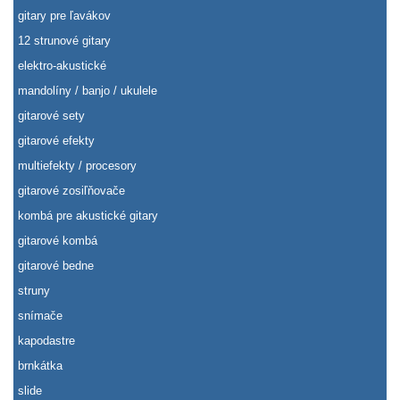
gitary pre ľavákov
12 strunové gitary
elektro-akustické
mandolíny / banjo / ukulele
gitarové sety
gitarové efekty
multiefekty / procesory
gitarové zosiľňovače
kombá pre akustické gitary
gitarové kombá
gitarové bedne
struny
snímače
kapodastre
brnkátka
slide