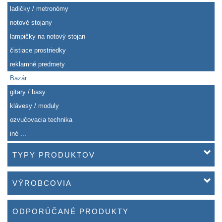
ladičky / metronómy
notové stojany
lampičky na notový stojan
čistiace prostriedky
reklamné predmety
Bazár
gitary / basy
klávesy / moduly
ozvučovacia technika
iné ...
TYPY PRODUKTOV
VÝROBCOVIA
ODPORÚČANÉ PRODUKTY