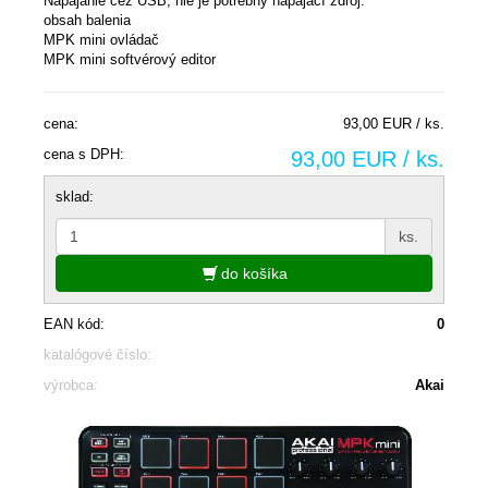
Napájanie cez USB, nie je potrebný napájací zdroj.
obsah balenia
MPK mini ovládač
MPK mini softvérový editor
cena:
93,00 EUR / ks.
cena s DPH:
93,00 EUR / ks.
sklad:
ks.
do košíka
EAN kód:
0
katalógové číslo:
výrobca:
Akai