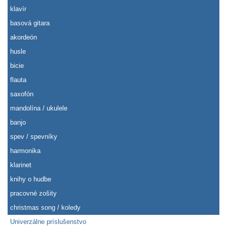
klavír
basová gitara
akordeón
husle
bicie
flauta
saxofón
mandolína / ukulele
banjo
spev / spevníky
harmonika
klarinet
knihy o hudbe
pracovné zošity
christmas song / koledy
Univerzálne príslušenstvo