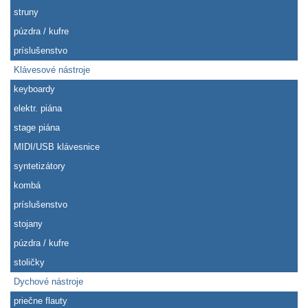
struny
púzdra / kufre
príslušenstvo
Klávesové nástroje
keyboardy
elektr. piána
stage piána
MIDI/USB klávesnice
syntetizátory
kombá
príslušenstvo
stojany
púzdra / kufre
stoličky
Dychové nástroje
priečne flauty