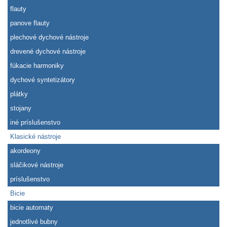
flauty
panove flauty
plechové dychové nástroje
drevené dychové nástroje
fúkacie harmoniky
dychové syntetizátory
plátky
stojany
iné príslušenstvo
Klasické nástroje
akordeony
sláčikové nástroje
príslušenstvo
Bicie
bicie automaty
jednotlivé bubny