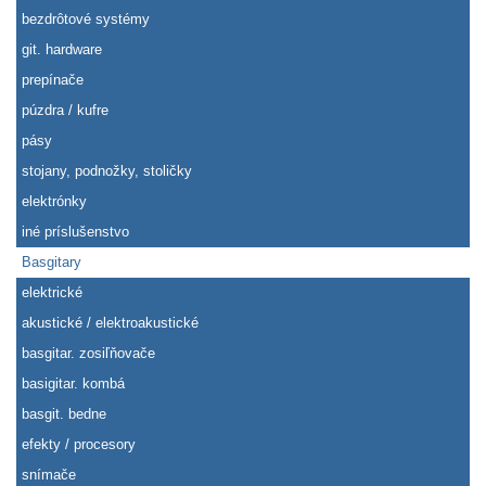
bezdrôtové systémy
git. hardware
prepínače
púzdra / kufre
pásy
stojany, podnožky, stoličky
elektrónky
iné príslušenstvo
Basgitary
elektrické
akustické / elektroakustické
basgitar. zosiľňovače
basigitar. kombá
basgit. bedne
efekty / procesory
snímače