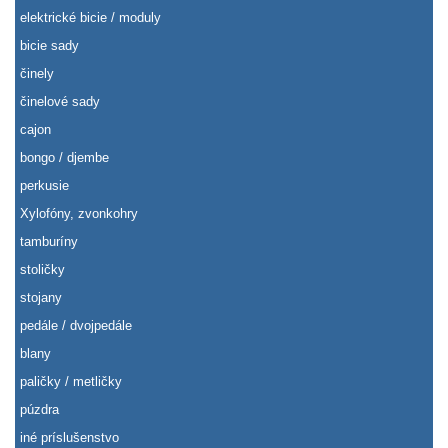
elektrické bicie / moduly
bicie sady
činely
činelové sady
cajon
bongo / djembe
perkusie
Xylofóny, zvonkohry
tamburíny
stoličky
stojany
pedále / dvojpedále
blany
paličky / metličky
púzdra
iné príslušenstvo