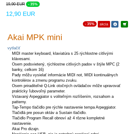
19,90 EUR
- 35%
12,90 EUR
- 35%
akcia
Akai MPK mini
vytlačiť
MIDI master keyboard, klaviatúra s 25 rýchlostne citlivými
klávesami.
Osem podsvietený, rýchlostne citlivých padov v štýle MPC (2
banky, celkom 16)
Pady môžu vysielať informácie MIDI not, MIDI kontinuálnych
kontrolérov a zmenu programu zvuku.
Osem priraditeľné Q-Link otočných ovládačov môže upravovať
prakticky ľubovoľný parameter.
Vstavaný Arpeggiator s voliteľným rozlíšením, rozsahom a
patterny.
Tap-Tempo tlačidlo pre rýchle nastavenie tempa Arpeggiator.
Tlačidlá pre posun oktáv a Sustain tlačidlo.
Tlačidlo Program Recall obnoví až 4 rôzne kompletné
nastavenie.
Akai Pro dizajn.