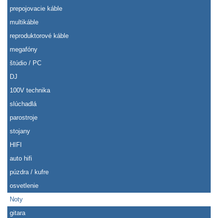
prepojovacie káble
multikáble
reproduktorové káble
megafóny
štúdio / PC
DJ
100V technika
slúchadlá
parostroje
stojany
HIFI
auto hifi
púzdra / kufre
osvetlenie
Noty
gitara