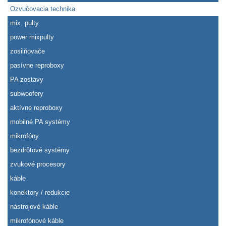
Ozvučovacia technika
mix. pulty
power mixpulty
zosilňovače
pasívne reproboxy
PA zostavy
subwoofery
aktívne reproboxy
mobilné PA systémy
mikrofóny
bezdrôtové systémy
zvukové procesory
káble
konektory / redukcie
nástrojové káble
mikrofónové káble