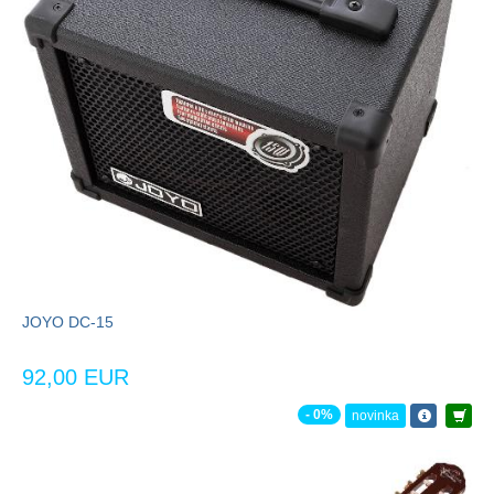
JOYO DC-15
92,00 EUR
- 0%
novinka