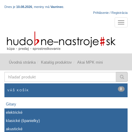
Dnes je
10.08.2026
, meniny má
Vavrinec
.
Prihlásenie / Registrácia
Navigá
Úvodná stránka
Katalóg produktov
Akai MPK mini
hľadať
produkt
0
VÁŠ KOŠÍK
Gitary
elektrické
klasické (španielky)
akustické