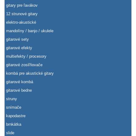
gitary pre ľavákov
12 strunové gitary
elektro-akustické
mandolíny / banjo / ukulele
gitarové sety
gitarové efekty
multiefekty / procesory
gitarové zosiľňovače
kombá pre akustické gitary
gitarové kombá
gitarové bedne
struny
snímače
kapodastre
brnkátka
slide