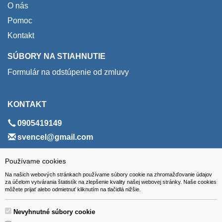
O nás
Pomoc
Kontakt
SÚBORY NA STIAHNUTIE
Formulár na odstúpenie od zmluvy
KONTAKT
0905419149
svencel@gmail.com
ADRESA
Používame cookies
Na našich webových stránkach používame súbory cookie na zhromažďovanie údajov
VEST - tech s.r.o.
za účelom vytvárania štatistík na zlepšenie kvality našej webovej stránky. Naše cookies
môžete prijať alebo odmietnuť kliknutím na tlačidlá nižšie.
Hviezdoslavova 280/6, 965 01 Žiar nad Hronom
Slovakia (Slovak Republic)
Nevyhnutné súbory cookie