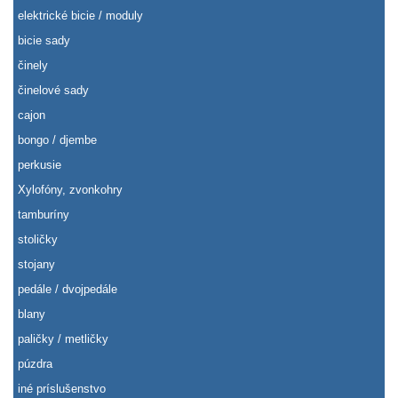
elektrické bicie / moduly
bicie sady
činely
činelové sady
cajon
bongo / djembe
perkusie
Xylofóny, zvonkohry
tamburíny
stoličky
stojany
pedále / dvojpedále
blany
paličky / metličky
púzdra
iné príslušenstvo