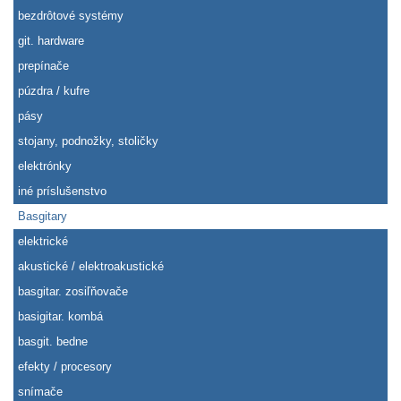
bezdrôtové systémy
git. hardware
prepínače
púzdra / kufre
pásy
stojany, podnožky, stoličky
elektrónky
iné príslušenstvo
Basgitary
elektrické
akustické / elektroakustické
basgitar. zosiľňovače
basigitar. kombá
basgit. bedne
efekty / procesory
snímače