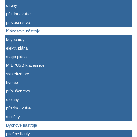
struny
púzdra / kufre
príslušenstvo
Klávesové nástroje
keyboardy
elektr. piána
stage piána
MIDI/USB klávesnice
syntetizátory
kombá
príslušenstvo
stojany
púzdra / kufre
stoličky
Dychové nástroje
priečne flauty