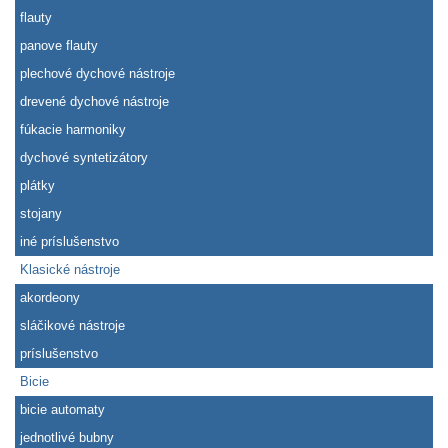
flauty
panove flauty
plechové dychové nástroje
drevené dychové nástroje
fúkacie harmoniky
dychové syntetizátory
plátky
stojany
iné príslušenstvo
Klasické nástroje
akordeony
sláčikové nástroje
príslušenstvo
Bicie
bicie automaty
jednotlivé bubny