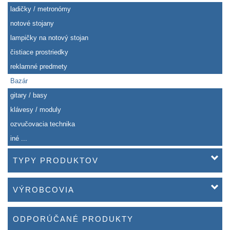
ladičky / metronómy
notové stojany
lampičky na notový stojan
čistiace prostriedky
reklamné predmety
Bazár
gitary / basy
klávesy / moduly
ozvučovacia technika
iné ...
TYPY PRODUKTOV
VÝROBCOVIA
ODPORÚČANÉ PRODUKTY