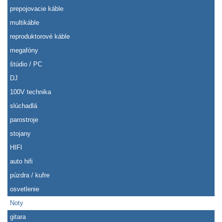
prepojovacie káble
multikáble
reproduktorové káble
megafóny
štúdio / PC
DJ
100V technika
slúchadlá
parostroje
stojany
HIFI
auto hifi
púzdra / kufre
osvetlenie
Noty
gitara