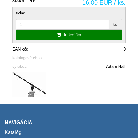
cena s DPH:
16,00 EUR / ks.
sklad:
ks.
do košíka
EAN kód:
0
katalógové číslo:
výrobca:
Adam Hall
NAVIGÁCIA
Katalóg