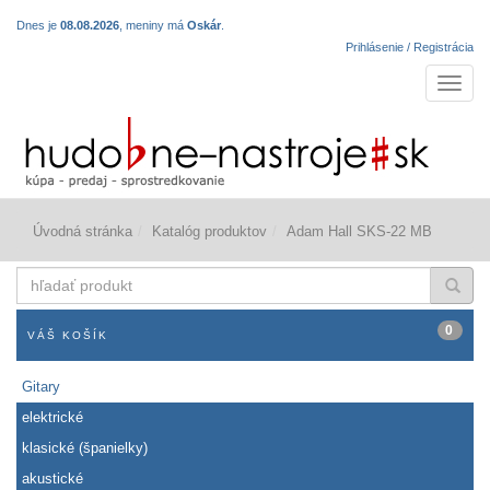
Dnes je
08.08.2026
, meniny má
Oskár
.
Prihlásenie / Registrácia
Navigá
Úvodná stránka
Katalóg produktov
Adam Hall SKS-22 MB
hľadať
produkt
0
VÁŠ KOŠÍK
Gitary
elektrické
klasické (španielky)
akustické