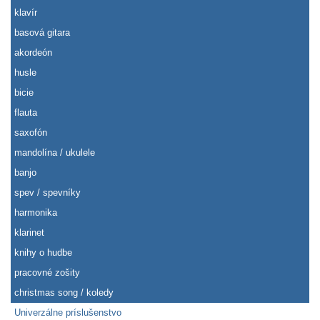
klavír
basová gitara
akordeón
husle
bicie
flauta
saxofón
mandolína / ukulele
banjo
spev / spevníky
harmonika
klarinet
knihy o hudbe
pracovné zošity
christmas song / koledy
Univerzálne príslušenstvo