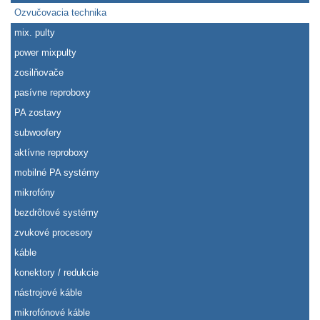
Ozvučovacia technika
mix. pulty
power mixpulty
zosilňovače
pasívne reproboxy
PA zostavy
subwoofery
aktívne reproboxy
mobilné PA systémy
mikrofóny
bezdrôtové systémy
zvukové procesory
káble
konektory / redukcie
nástrojové káble
mikrofónové káble