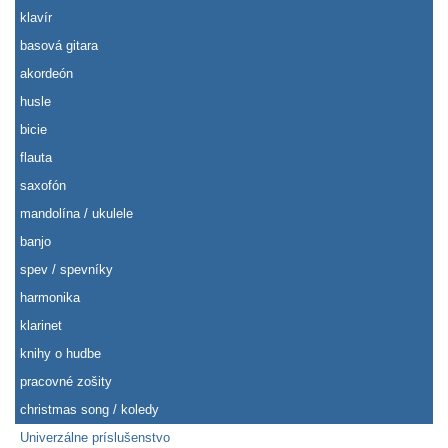
klavír
basová gitara
akordeón
husle
bicie
flauta
saxofón
mandolína / ukulele
banjo
spev / spevníky
harmonika
klarinet
knihy o hudbe
pracovné zošity
christmas song / koledy
Univerzálne príslušenstvo