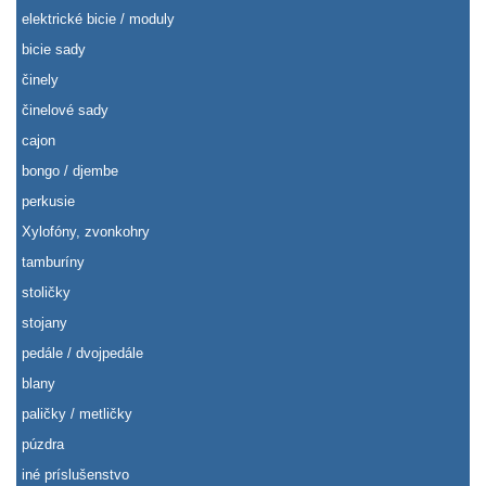
elektrické bicie / moduly
bicie sady
činely
činelové sady
cajon
bongo / djembe
perkusie
Xylofóny, zvonkohry
tamburíny
stoličky
stojany
pedále / dvojpedále
blany
paličky / metličky
púzdra
iné príslušenstvo