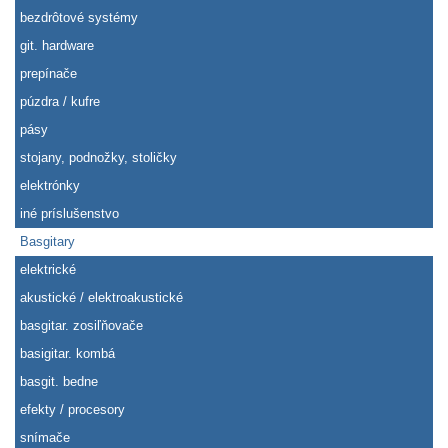
bezdrôtové systémy
git. hardware
prepínače
púzdra / kufre
pásy
stojany, podnožky, stoličky
elektrónky
iné príslušenstvo
Basgitary
elektrické
akustické / elektroakustické
basgitar. zosiľňovače
basigitar. kombá
basgit. bedne
efekty / procesory
snímače