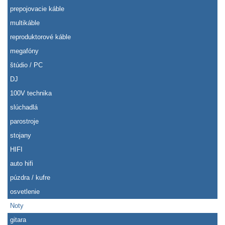
prepojovacie káble
multikáble
reproduktorové káble
megafóny
štúdio / PC
DJ
100V technika
slúchadlá
parostroje
stojany
HIFI
auto hifi
púzdra / kufre
osvetlenie
Noty
gitara