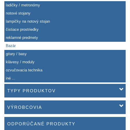
ladičky / metronómy
notové stojany
lampičky na notový stojan
čistiace prostriedky
reklamné predmety
Bazár
gitary / basy
klávesy / moduly
ozvučovacia technika
iné ...
TYPY PRODUKTOV
VÝROBCOVIA
ODPORÚČANÉ PRODUKTY