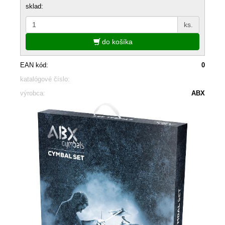
sklad:
ks.
do košíka
EAN kód:
0
katalógové číslo:
výrobca:
ABX