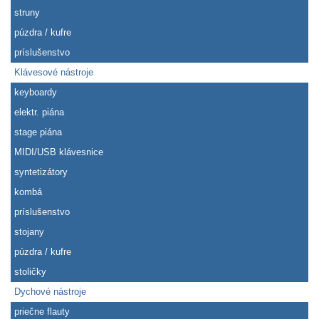
struny
púzdra / kufre
príslušenstvo
Klávesové nástroje
keyboardy
elektr. piána
stage piána
MIDI/USB klávesnice
syntetizátory
kombá
príslušenstvo
stojany
púzdra / kufre
stoličky
Dychové nástroje
priečne flauty