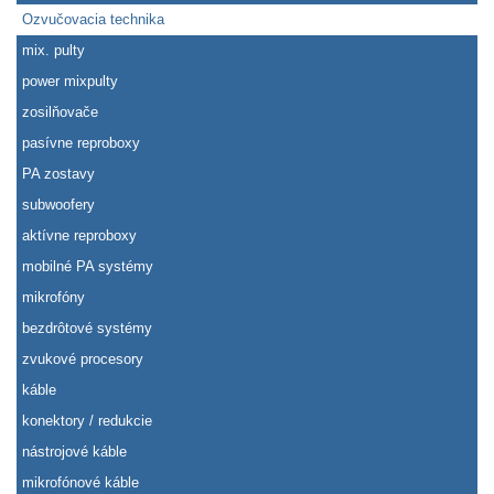
Ozvučovacia technika
mix. pulty
power mixpulty
zosilňovače
pasívne reproboxy
PA zostavy
subwoofery
aktívne reproboxy
mobilné PA systémy
mikrofóny
bezdrôtové systémy
zvukové procesory
káble
konektory / redukcie
nástrojové káble
mikrofónové káble