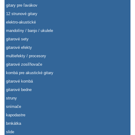
gitary pre ľavákov
12 strunové gitary
elektro-akustické
mandolíny / banjo / ukulele
gitarové sety
gitarové efekty
multiefekty / procesory
gitarové zosiľňovače
kombá pre akustické gitary
gitarové kombá
gitarové bedne
struny
snímače
kapodastre
brnkátka
slide