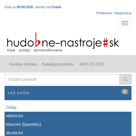
Dnes je
08.08.2026
, meniny má
Oskár
.
Prihlásenie / Registrácia
Navigá
Úvodná stránka
Katalóg produktov
ABX CS-STD
hľadať
produkt
0
VÁŠ KOŠÍK
Gitary
elektrické
klasické (španielky)
akustické