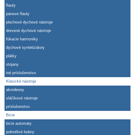
flauty
panove flauty
plechové dychové nástroje
drevené dychové nástroje
fúkacie harmoniky
dychové syntetizátory
plátky
stojany
iné príslušenstvo
Klasické nástroje
akordeony
sláčikové nástroje
príslušenstvo
Bicie
bicie automaty
jednotlivé bubny