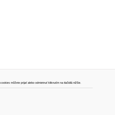
ADRESA
kies môžete prijať alebo odmietnuť kliknutím na tlačidlá nižšie.
VEST - tech s.r.o.
Hviezdoslavova 280/6, 965 01 Žiar nad Hronom
Slovakia (Slovak Republic)