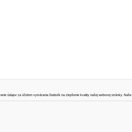
NA STIAHNUTIE
KONTAKT
dajov za účelom vytvárania štatistík na zlepšenie kvality našej webovej stránky. Naše coo
na odstúpenie od zmluvy
0905419149
svencel@gmail.com