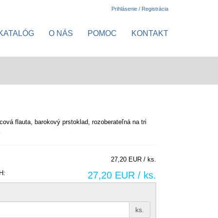
Prihlásenie / Registrácia
KATALÓG
O NÁS
POMOC
KONTAKT
cová flauta, barokový prstoklad, rozoberateľná na tri
a
27,20 EUR / ks.
H:
27,20 EUR / ks.
ks.