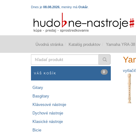
Dnes je
08.08.2026
, meniny má
Oskár
.
Úvodná stránka
Katalóg produktov
Yamaha YRA-38 B
hľadať
Yam
produkt
vytlačiť
0
VÁŠ KOŠÍK
Gitary
Basgitary
Klávesové nástroje
Dychové nástroje
Klasické nástroje
Bicie