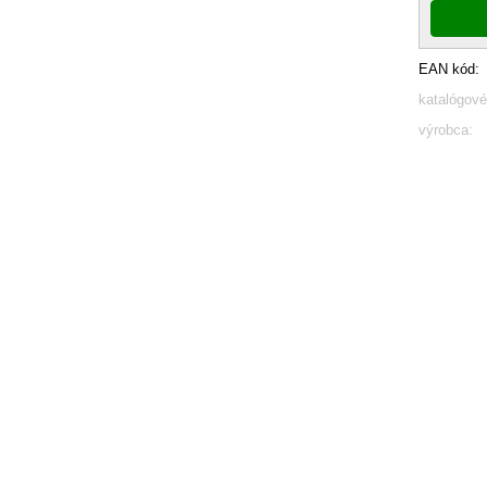
EAN kód:
katalógové
výrobca: