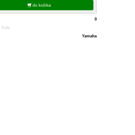
do košíka
0
 číslo:
Yamaha