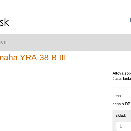
 III
aha YRA-38 B III
Altová zob
časti, biel
cena:
cena s DP
sklad: