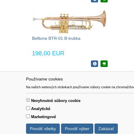
Belltone BTR-01 B-trubka
198,00 EUR
Používame cookies
NAVIGÁCIA
SÚBORY 
Na našich webových stránkach používame súbory cookie na zhromažďovanie ú
Katalóg
Formulár 
O nás
Nevyhnutné súbory cookie
Pomoc
Analytické
Kontakt
Marketingové
Povoliť všetky
Povoliť výber
Zakázať