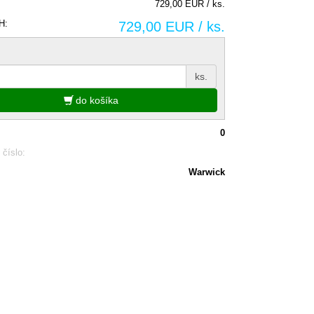
729,00 EUR / ks.
H:
729,00 EUR / ks.
ks.
do košíka
0
 číslo:
Warwick