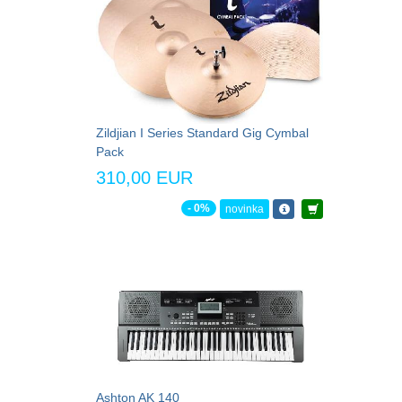
Zildjian I Series Standard Gig Cymbal
Pack
310,00 EUR
- 0%
novinka
Ashton AK 140