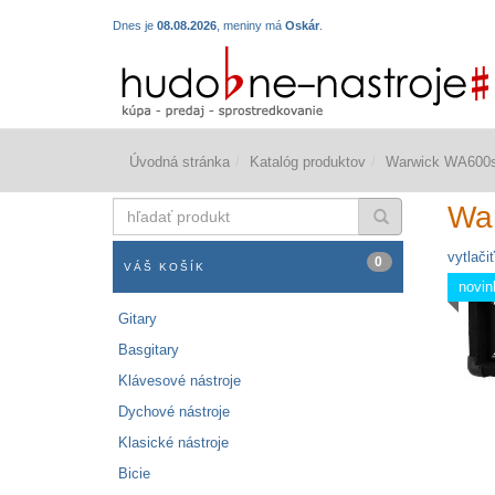
Dnes je
08.08.2026
, meniny má
Oskár
.
Úvodná stránka
Katalóg produktov
Warwick WA600
hľadať
Wa
produkt
vytlačiť
0
VÁŠ KOŠÍK
novin
Gitary
Basgitary
Klávesové nástroje
Dychové nástroje
Klasické nástroje
Bicie