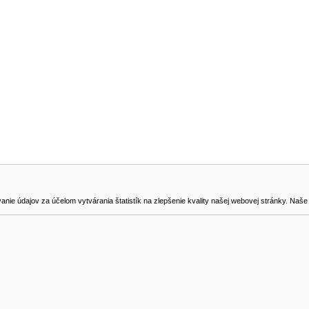
NA STIAHNUTIE
KONTAKT
dajov za účelom vytvárania štatistík na zlepšenie kvality našej webovej stránky. Naše coo
na odstúpenie od zmluvy
0905419149
svencel@gmail.com
Všetky ceny sú uvádzané vrátane DPH.