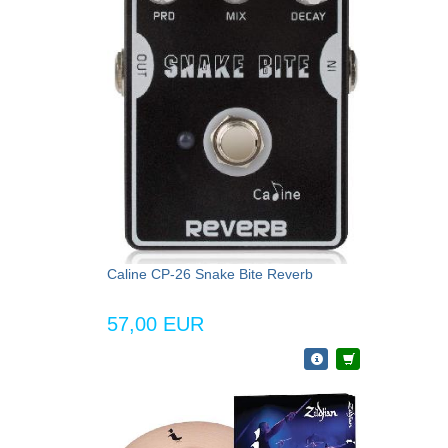
Caline CP-26 Snake Bite Reverb
57,00 EUR