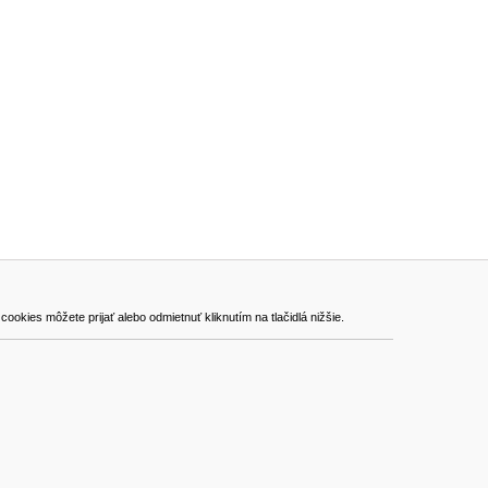
ADRESA
kies môžete prijať alebo odmietnuť kliknutím na tlačidlá nižšie.
VEST - tech s.r.o.
Hviezdoslavova 280/6, 965 01 Žiar nad Hronom
Slovakia (Slovak Republic)