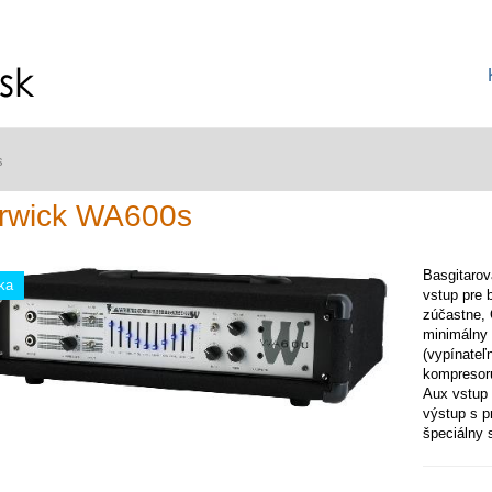
s
rwick WA600s
Basgitaro
ka
vstup pre 
zúčastne,
minimálny
(vypínateľ
kompresoru
Aux vstup 
výstup s p
špeciálny 