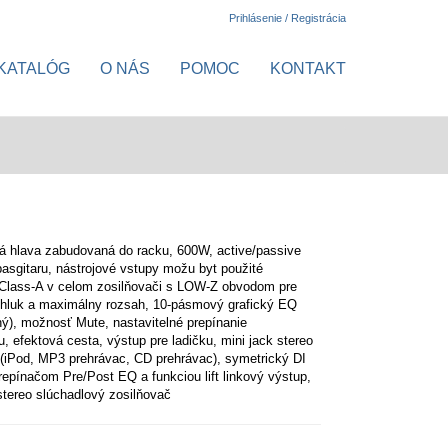
Prihlásenie / Registrácia
KATALÓG
O NÁS
POMOC
KONTAKT
vá hlava
zabudovaná do racku,
600W, active/passive
basgitaru, nástrojové vstupy možu byt použité
 Class-A v celom zosilňovači s LOW-Z obvodom pre
 hluk a maximálny rozsah, 10-pásmový grafický EQ
ný), možnosť Mute, nastavitelné prepínanie
, efektová cesta, výstup pre ladičku, mini jack stereo
(iPod, MP3 prehrávac, CD prehrávac), symetrický DI
repínačom Pre/Post EQ a funkciou lift linkový výstup,
stereo slúchadlový zosilňovač