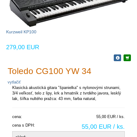
Kurzweil KP100
279,00 EUR
Toledo CG100 YW 34
vytlačiť
Klasická akustická gitara "španielka" s nylonovými strunami,
3/4 veľkosť, telo z lipy, krk a hmatník z tvrdého javora, lesklý
lak, š
ířka nultého pražca: 43 mm, farba natural,
cena:
55,00 EUR / ks.
cena s DPH:
55,00 EUR / ks.