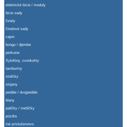
elektrické bicie / moduly
bicie sady
činely
činelové sady
cajon
bongo / djembe
perkusie
Xylofóny, zvonkohry
tamburíny
stoličky
stojany
pedále / dvojpedále
blany
paličky / metličky
púzdra
iné príslušenstvo