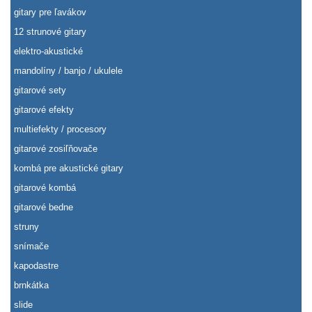
gitary pre ľavákov
12 strunové gitary
elektro-akustické
mandolíny / banjo / ukulele
gitarové sety
gitarové efekty
multiefekty / procesory
gitarové zosiľňovače
kombá pre akustické gitary
gitarové kombá
gitarové bedne
struny
snímače
kapodastre
brnkátka
slide