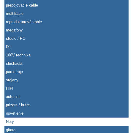
prepojovacie káble
multikáble
reproduktorové káble
megafóny
štúdio / PC
DJ
100V technika
slúchadlá
parostroje
stojany
HIFI
auto hifi
púzdra / kufre
osvetlenie
Noty
gitara