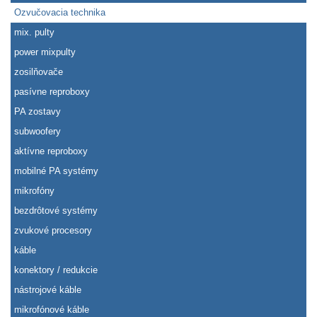
Ozvučovacia technika
mix. pulty
power mixpulty
zosilňovače
pasívne reproboxy
PA zostavy
subwoofery
aktívne reproboxy
mobilné PA systémy
mikrofóny
bezdrôtové systémy
zvukové procesory
káble
konektory / redukcie
nástrojové káble
mikrofónové káble