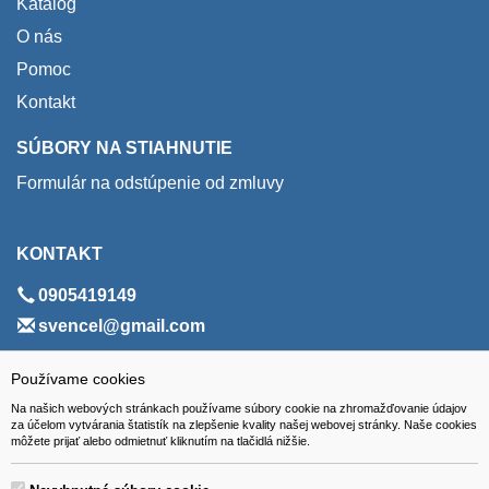
Katalóg
O nás
Pomoc
Kontakt
SÚBORY NA STIAHNUTIE
Formulár na odstúpenie od zmluvy
KONTAKT
0905419149
svencel@gmail.com
ADRESA
Používame cookies
Na našich webových stránkach používame súbory cookie na zhromažďovanie údajov
VEST - tech s.r.o.
za účelom vytvárania štatistík na zlepšenie kvality našej webovej stránky. Naše cookies
môžete prijať alebo odmietnuť kliknutím na tlačidlá nižšie.
Hviezdoslavova 280/6, 965 01 Žiar nad Hronom
Slovakia (Slovak Republic)