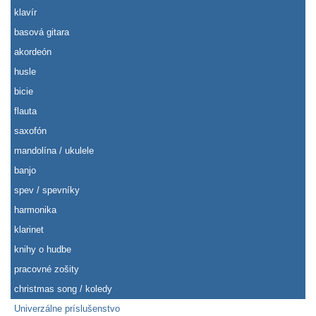
klavír
basová gitara
akordeón
husle
bicie
flauta
saxofón
mandolína / ukulele
banjo
spev / spevníky
harmonika
klarinet
knihy o hudbe
pracovné zošity
christmas song / koledy
Univerzálne príslušenstvo