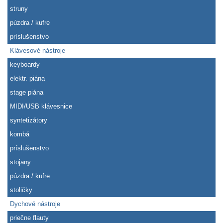
struny
púzdra / kufre
príslušenstvo
Klávesové nástroje
keyboardy
elektr. piána
stage piána
MIDI/USB klávesnice
syntetizátory
kombá
príslušenstvo
stojany
púzdra / kufre
stoličky
Dychové nástroje
priečne flauty