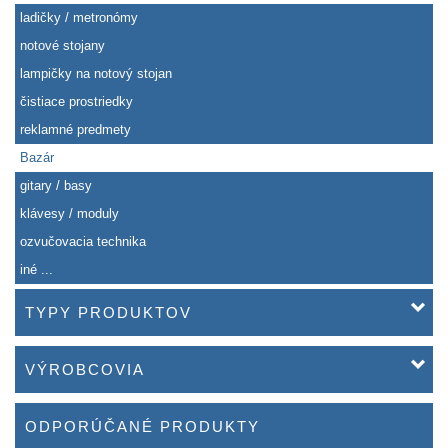
ladičky / metronómy
notové stojany
lampičky na notový stojan
čistiace prostriedky
reklamné predmety
Bazár
gitary / basy
klávesy / moduly
ozvučovacia technika
iné ...
TYPY PRODUKTOV
VÝROBCOVIA
ODPORÚČANÉ PRODUKTY