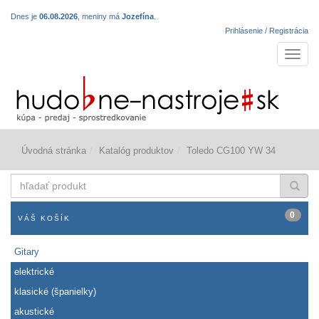
Dnes je
06.08.2026
, meniny má
Jozefína
.
Prihlásenie / Registrácia
Navigá
Úvodná stránka
Katalóg produktov
Toledo CG100 YW 34
hľadať
produkt
0
VÁŠ KOŠÍK
Gitary
elektrické
klasické (španielky)
akustické