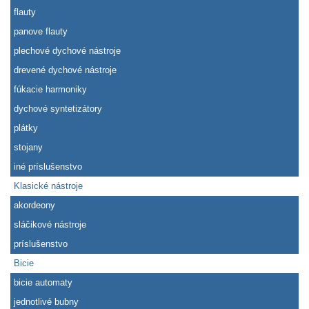
flauty
panove flauty
plechové dychové nástroje
drevené dychové nástroje
fúkacie harmoniky
dychové syntetizátory
plátky
stojany
iné príslušenstvo
Klasické nástroje
akordeony
sláčikové nástroje
príslušenstvo
Bicie
bicie automaty
jednotlivé bubny