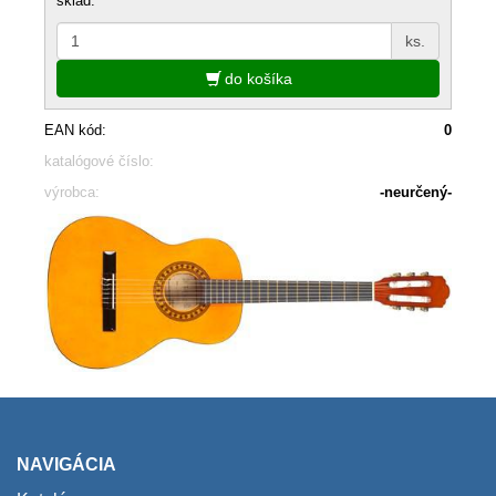
sklad:
ks.
do košíka
EAN kód:
0
katalógové číslo:
výrobca:
-neurčený-
NAVIGÁCIA