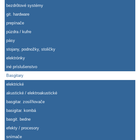
bezdrôtové systémy
git. hardware
prepínače
púzdra / kufre
pásy
stojany, podnožky, stoličky
elektrónky
iné príslušenstvo
Basgitary
elektrické
akustické / elektroakustické
basgitar. zosiľňovače
basigitar. kombá
basgit. bedne
efekty / procesory
snímače