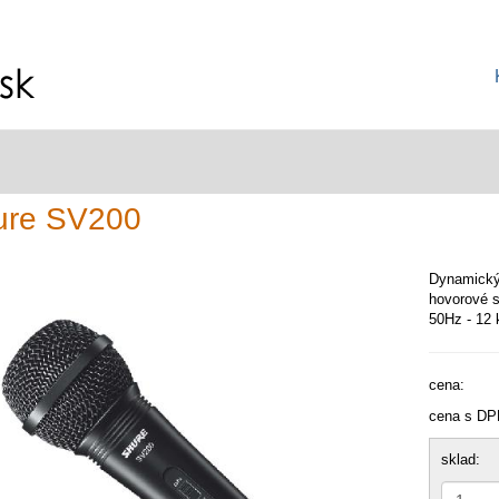
ure SV200
Dynamický 
hovorové s
50Hz - 12
cena:
cena s DP
sklad: