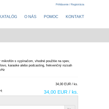
Prihlásenie / Registrácia
KATALÓG
O NÁS
POMOC
KONTAKT
mikrofón s vypínačom, vhodné použitie na spev,
lovo, karaoke alebo podcasting, frekvenčný rozsah
 kHz
34,00 EUR / ks.
H:
34,00 EUR / ks.