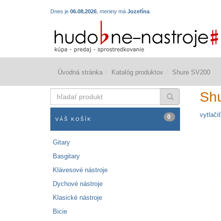
Dnes je
06.08.2026
, meniny má
Jozefína
.
Úvodná stránka
Katalóg produktov
Shure SV200
hľadať
Sh
produkt
vytlačiť
0
VÁŠ KOŠÍK
Gitary
Basgitary
Klávesové nástroje
Dychové nástroje
Klasické nástroje
Bicie