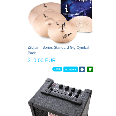
Zildjian I Series Standard Gig Cymbal
Pack
310,00 EUR
- 0%
novinka