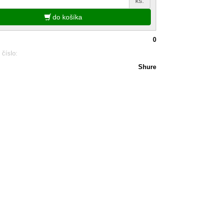
ks.
do košíka
0
 číslo:
Shure