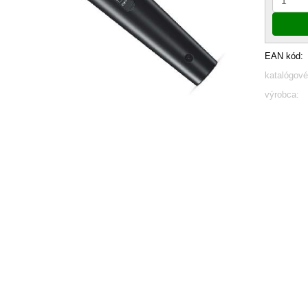
EAN kód:
katalógové
výrobca: