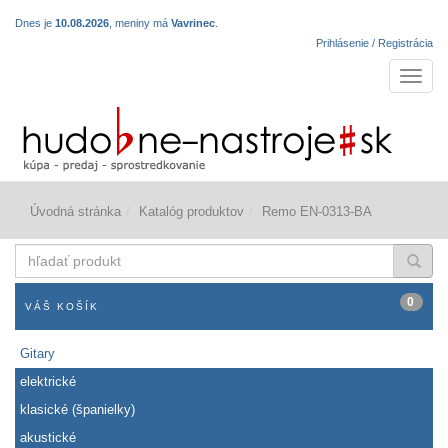
Dnes je
10.08.2026
, meniny má
Vavrinec
.
Prihlásenie / Registrácia
Navigá
Úvodná stránka
Katalóg produktov
Remo EN-0313-BA
hľadať
produkt
0
VÁŠ KOŠÍK
Gitary
elektrické
klasické (španielky)
akustické