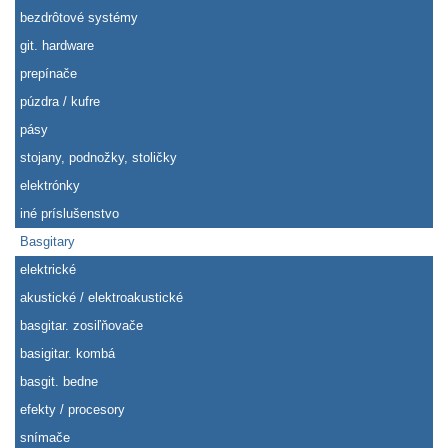
bezdrôtové systémy
git. hardware
prepínače
púzdra / kufre
pásy
stojany, podnožky, stoličky
elektrónky
iné príslušenstvo
Basgitary
elektrické
akustické / elektroakustické
basgitar. zosiľňovače
basigitar. kombá
basgit. bedne
efekty / procesory
snímače