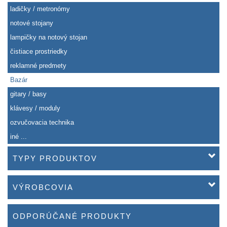
ladičky / metronómy
notové stojany
lampičky na notový stojan
čistiace prostriedky
reklamné predmety
Bazár
gitary / basy
klávesy / moduly
ozvučovacia technika
iné ...
TYPY PRODUKTOV
VÝROBCOVIA
ODPORÚČANÉ PRODUKTY