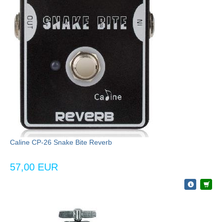
Caline CP-26 Snake Bite Reverb
57,00 EUR