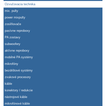
Ozvučovacia technika
mix. pulty
power mixpulty
zosilňovače
pasívne reproboxy
PA zostavy
subwoofery
aktívne reproboxy
mobilné PA systémy
mikrofóny
bezdrôtové systémy
zvukové procesory
káble
konektory / redukcie
nástrojové káble
mikrofónové káble