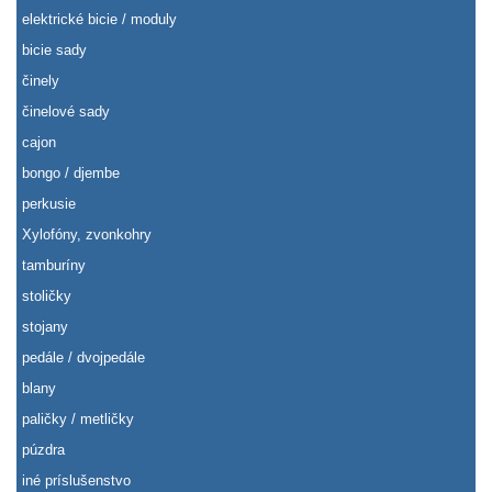
elektrické bicie / moduly
bicie sady
činely
činelové sady
cajon
bongo / djembe
perkusie
Xylofóny, zvonkohry
tamburíny
stoličky
stojany
pedále / dvojpedále
blany
paličky / metličky
púzdra
iné príslušenstvo