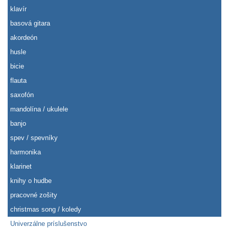
klavír
basová gitara
akordeón
husle
bicie
flauta
saxofón
mandolína / ukulele
banjo
spev / spevníky
harmonika
klarinet
knihy o hudbe
pracovné zošity
christmas song / koledy
Univerzálne príslušenstvo