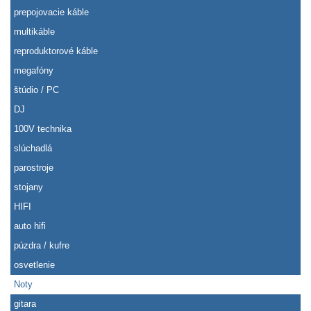
prepojovacie káble
multikáble
reproduktorové káble
megafóny
štúdio / PC
DJ
100V technika
slúchadlá
parostroje
stojany
HIFI
auto hifi
púzdra / kufre
osvetlenie
Noty
gitara