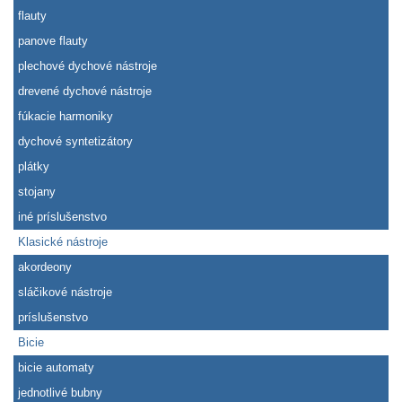
flauty
panove flauty
plechové dychové nástroje
drevené dychové nástroje
fúkacie harmoniky
dychové syntetizátory
plátky
stojany
iné príslušenstvo
Klasické nástroje
akordeony
sláčikové nástroje
príslušenstvo
Bicie
bicie automaty
jednotlivé bubny