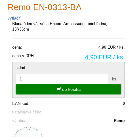
Remo EN-0313-BA
vytlačiť
Blana úderová, séria Encore Ambassador, priehľadná,
13"/33cm
cena:
4,90 EUR / ks.
cena s DPH:
4,90 EUR / ks.
sklad:
ks.
do košíka
EAN kód:
0
katalógové číslo:
výrobca:
Remo