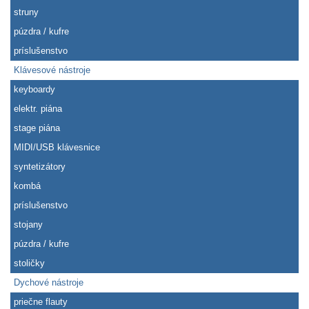
struny
púzdra / kufre
príslušenstvo
Klávesové nástroje
keyboardy
elektr. piána
stage piána
MIDI/USB klávesnice
syntetizátory
kombá
príslušenstvo
stojany
púzdra / kufre
stoličky
Dychové nástroje
priečne flauty