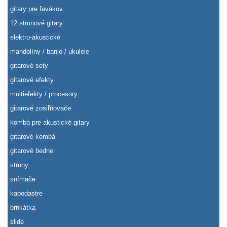
gitary pre ľavákov
12 strunové gitary
elektro-akustické
mandolíny / banjo / ukulele
gitarové sety
gitarové efekty
multiefekty / procesory
gitarové zosiľňovače
kombá pre akustické gitary
gitarové kombá
gitarové bedne
struny
snímače
kapodastre
brnkátka
slide