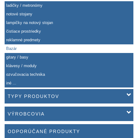
ladičky / metronómy
notové stojany
lampičky na notový stojan
čistiace prostriedky
reklamné predmety
Bazár
gitary / basy
klávesy / moduly
ozvučovacia technika
iné ...
TYPY PRODUKTOV
VÝROBCOVIA
ODPORÚČANÉ PRODUKTY