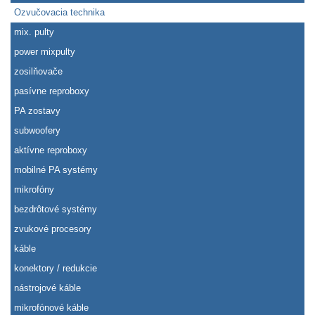
Ozvučovacia technika
mix. pulty
power mixpulty
zosilňovače
pasívne reproboxy
PA zostavy
subwoofery
aktívne reproboxy
mobilné PA systémy
mikrofóny
bezdrôtové systémy
zvukové procesory
káble
konektory / redukcie
nástrojové káble
mikrofónové káble