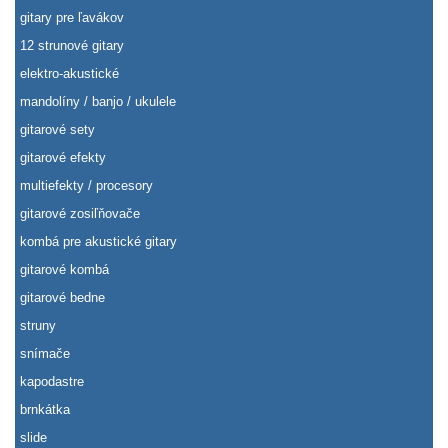
gitary pre ľavákov
12 strunové gitary
elektro-akustické
mandolíny / banjo / ukulele
gitarové sety
gitarové efekty
multiefekty / procesory
gitarové zosiľňovače
kombá pre akustické gitary
gitarové kombá
gitarové bedne
struny
snímače
kapodastre
brnkátka
slide