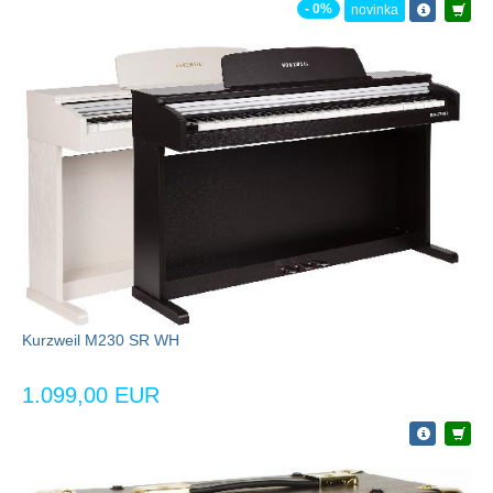
- 0%
novinka
Kurzweil M230 SR WH
1.099,00 EUR