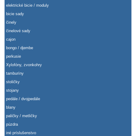
elektrické bicie / moduly
bicie sady
činely
činelové sady
cajon
bongo / djembe
perkusie
Xylofóny, zvonkohry
tamburíny
stoličky
stojany
pedále / dvojpedále
blany
paličky / metličky
púzdra
iné príslušenstvo