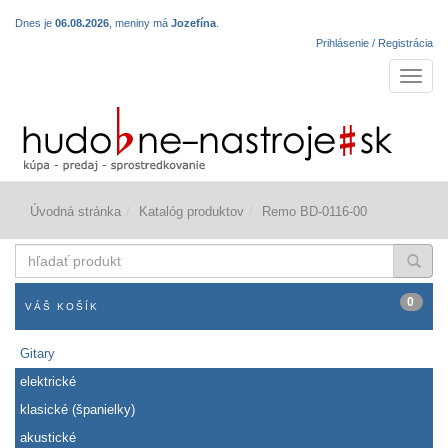
Dnes je
06.08.2026
, meniny má
Jozefína
.
Prihlásenie / Registrácia
Navigá
Úvodná stránka
Katalóg produktov
Remo BD-0116-00
hľadať
produkt
0
VÁŠ KOŠÍK
Gitary
elektrické
klasické (španielky)
akustické