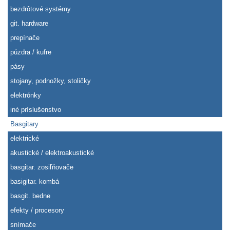
bezdrôtové systémy
git. hardware
prepínače
púzdra / kufre
pásy
stojany, podnožky, stoličky
elektrónky
iné príslušenstvo
Basgitary
elektrické
akustické / elektroakustické
basgitar. zosiľňovače
basigitar. kombá
basgit. bedne
efekty / procesory
snímače