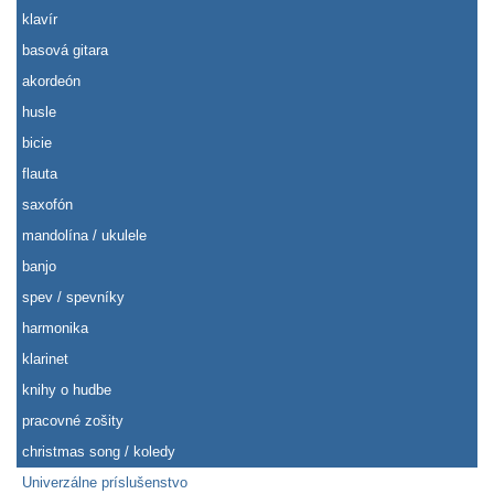
klavír
basová gitara
akordeón
husle
bicie
flauta
saxofón
mandolína / ukulele
banjo
spev / spevníky
harmonika
klarinet
knihy o hudbe
pracovné zošity
christmas song / koledy
Univerzálne príslušenstvo