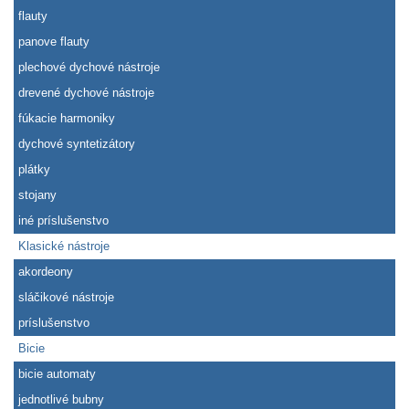
flauty
panove flauty
plechové dychové nástroje
drevené dychové nástroje
fúkacie harmoniky
dychové syntetizátory
plátky
stojany
iné príslušenstvo
Klasické nástroje
akordeony
sláčikové nástroje
príslušenstvo
Bicie
bicie automaty
jednotlivé bubny