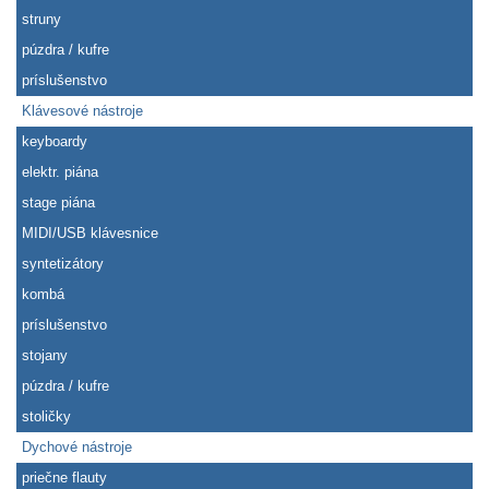
struny
púzdra / kufre
príslušenstvo
Klávesové nástroje
keyboardy
elektr. piána
stage piána
MIDI/USB klávesnice
syntetizátory
kombá
príslušenstvo
stojany
púzdra / kufre
stoličky
Dychové nástroje
priečne flauty