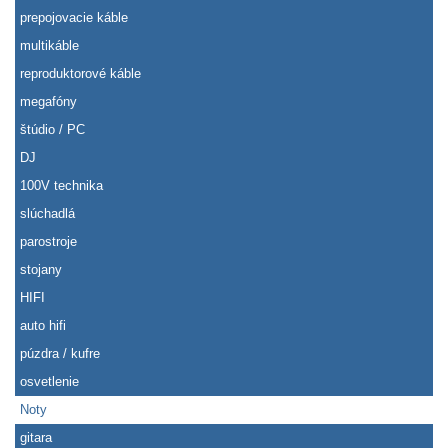
prepojovacie káble
multikáble
reproduktorové káble
megafóny
štúdio / PC
DJ
100V technika
slúchadlá
parostroje
stojany
HIFI
auto hifi
púzdra / kufre
osvetlenie
Noty
gitara