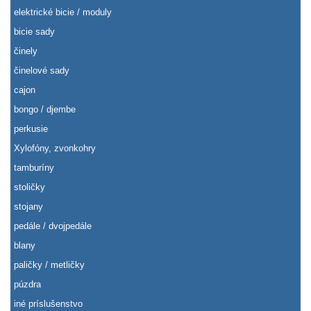
elektrické bicie / moduly
bicie sady
činely
činelové sady
cajon
bongo / djembe
perkusie
Xylofóny, zvonkohry
tamburíny
stoličky
stojany
pedále / dvojpedále
blany
paličky / metličky
púzdra
iné príslušenstvo