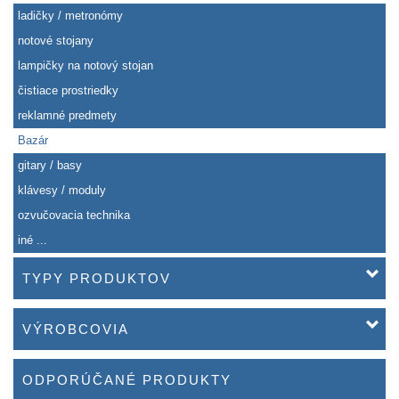
ladičky / metronómy
notové stojany
lampičky na notový stojan
čistiace prostriedky
reklamné predmety
Bazár
gitary / basy
klávesy / moduly
ozvučovacia technika
iné ...
TYPY PRODUKTOV
VÝROBCOVIA
ODPORÚČANÉ PRODUKTY