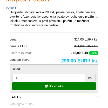
vytlačiť
Dvojpedál, dvojitá verzia P950A, pevná doska, trojité beatery,
dvojité reťaze, poistky upevnenia beaterov, uchytenie pružín na
ložisku, mechanizmus proti povoleniu pružín, je možnosť
rozdeliť na dva samostatné pedále
cena:
314,00 EUR / ks.
cena s DPH:
314,00 EUR / ks.
ušetríte (suma):
- 16,00 EUR
- 5%
cena po zľave:
298,00 EUR / ks.
sklad:
ks.
do košíka
EAN kód:
0
katalógové číslo: