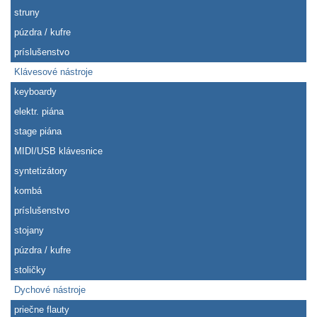
struny
púzdra / kufre
príslušenstvo
Klávesové nástroje
keyboardy
elektr. piána
stage piána
MIDI/USB klávesnice
syntetizátory
kombá
príslušenstvo
stojany
púzdra / kufre
stoličky
Dychové nástroje
priečne flauty