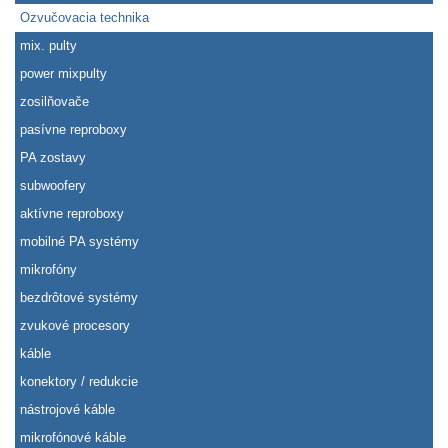
Ozvučovacia technika
mix. pulty
power mixpulty
zosilňovače
pasívne reproboxy
PA zostavy
subwoofery
aktívne reproboxy
mobilné PA systémy
mikrofóny
bezdrôtové systémy
zvukové procesory
káble
konektory / redukcie
nástrojové káble
mikrofónové káble