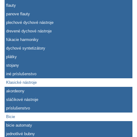
flauty
panove flauty
plechové dychové nástroje
drevené dychové nástroje
fúkacie harmoniky
dychové syntetizátory
plátky
stojany
iné príslušenstvo
Klasické nástroje
akordeony
sláčikové nástroje
príslušenstvo
Bicie
bicie automaty
jednotlivé bubny