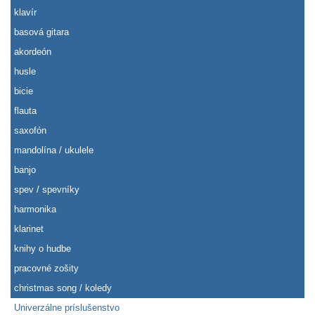
klavír
basová gitara
akordeón
husle
bicie
flauta
saxofón
mandolína / ukulele
banjo
spev / spevníky
harmonika
klarinet
knihy o hudbe
pracovné zošity
christmas song / koledy
Univerzálne príslušenstvo