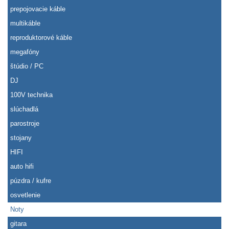
prepojovacie káble
multikáble
reproduktorové káble
megafóny
štúdio / PC
DJ
100V technika
slúchadlá
parostroje
stojany
HIFI
auto hifi
púzdra / kufre
osvetlenie
Noty
gitara