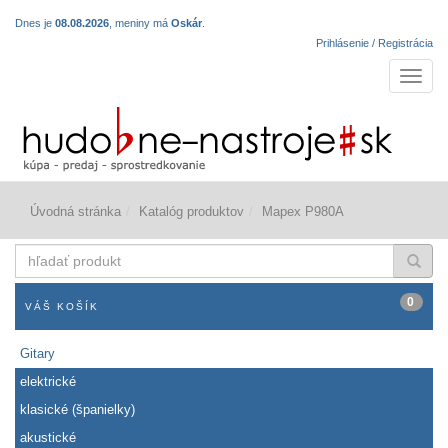
Dnes je
08.08.2026
, meniny má
Oskár
.
Prihlásenie / Registrácia
Navigá
Úvodná stránka
Katalóg produktov
Mapex P980A
hľadať
produkt
0
VÁŠ KOŠÍK
Gitary
elektrické
klasické (španielky)
akustické