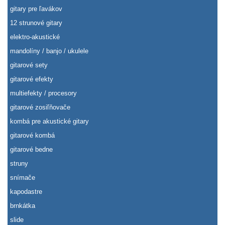
gitary pre ľavákov
12 strunové gitary
elektro-akustické
mandolíny / banjo / ukulele
gitarové sety
gitarové efekty
multiefekty / procesory
gitarové zosiľňovače
kombá pre akustické gitary
gitarové kombá
gitarové bedne
struny
snímače
kapodastre
brnkátka
slide