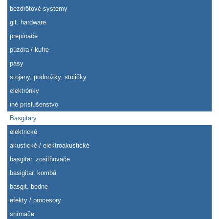
bezdrôtové systémy
git. hardware
prepínače
púzdra / kufre
pásy
stojany, podnožky, stoličky
elektrónky
iné príslušenstvo
Basgitary
elektrické
akustické / elektroakustické
basgitar. zosiľňovače
basigitar. kombá
basgit. bedne
efekty / procesory
snímače