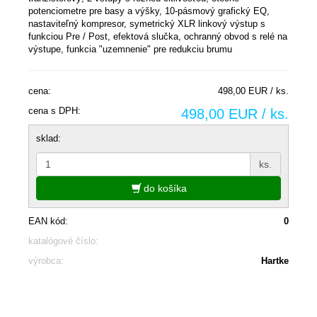
potenciometre pre basy a výšky, 10-pásmový grafický EQ,
nastaviteľný kompresor, symetrický XLR linkový výstup s
funkciou Pre / Post, efektová slučka, ochranný obvod s relé na
výstupe, funkcia "uzemnenie" pre redukciu brumu
cena:
498,00 EUR / ks.
cena s DPH:
498,00 EUR / ks.
sklad:
ks.
do košíka
EAN kód:
0
katalógové číslo:
výrobca:
Hartke