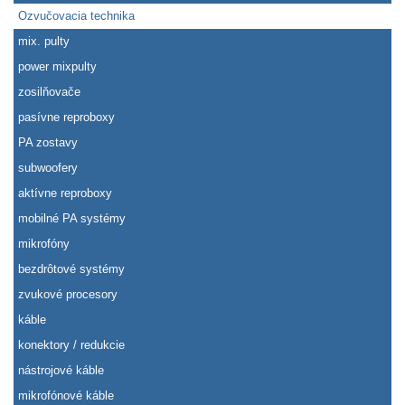
Ozvučovacia technika
mix. pulty
power mixpulty
zosilňovače
pasívne reproboxy
PA zostavy
subwoofery
aktívne reproboxy
mobilné PA systémy
mikrofóny
bezdrôtové systémy
zvukové procesory
káble
konektory / redukcie
nástrojové káble
mikrofónové káble