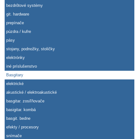
bezdrôtové systémy
git. hardware
prepínače
púzdra / kufre
pásy
stojany, podnožky, stoličky
elektrónky
iné príslušenstvo
Basgitary
elektrické
akustické / elektroakustické
basgitar. zosiľňovače
basigitar. kombá
basgit. bedne
efekty / procesory
snímače