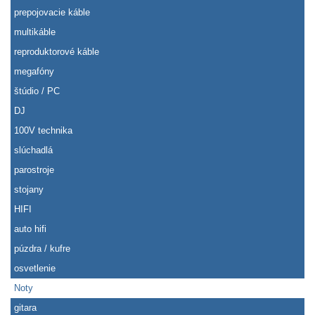
prepojovacie káble
multikáble
reproduktorové káble
megafóny
štúdio / PC
DJ
100V technika
slúchadlá
parostroje
stojany
HIFI
auto hifi
púzdra / kufre
osvetlenie
Noty
gitara