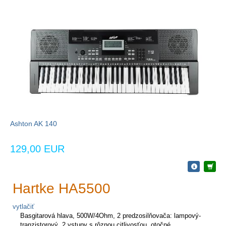
Ashton AK 140
129,00 EUR
Hartke HA5500
vytlačiť
Basgitarová hlava, 500W/4Ohm, 2 predzosilňovača: lampový-
tranzistorový, 2 vstupy s rôznou citlivosťou, otočné