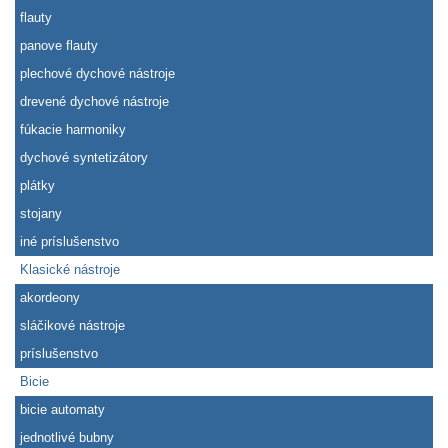
flauty
panove flauty
plechové dychové nástroje
drevené dychové nástroje
fúkacie harmoniky
dychové syntetizátory
plátky
stojany
iné príslušenstvo
Klasické nástroje
akordeony
sláčikové nástroje
príslušenstvo
Bicie
bicie automaty
jednotlivé bubny