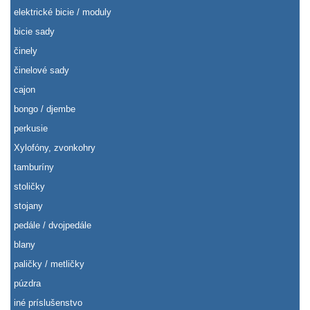
elektrické bicie / moduly
bicie sady
činely
činelové sady
cajon
bongo / djembe
perkusie
Xylofóny, zvonkohry
tamburíny
stoličky
stojany
pedále / dvojpedále
blany
paličky / metličky
púzdra
iné príslušenstvo