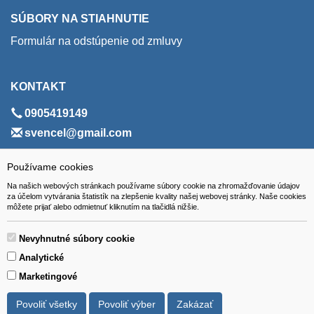
SÚBORY NA STIAHNUTIE
Formulár na odstúpenie od zmluvy
KONTAKT
0905419149
svencel@gmail.com
ADRESA
Používame cookies
Na našich webových stránkach používame súbory cookie na zhromažďovanie údajov
VEST - tech s.r.o.
za účelom vytvárania štatistík na zlepšenie kvality našej webovej stránky. Naše cookies
môžete prijať alebo odmietnuť kliknutím na tlačidlá nižšie.
Hviezdoslavova 280/6, 965 01 Žiar nad Hronom
Slovakia (Slovak Republic)
Nevyhnutné súbory cookie
Analytické
Marketingové
Povoliť všetky
Povoliť výber
Zakázať
Všetky ceny sú uvádzané vrátane DPH.