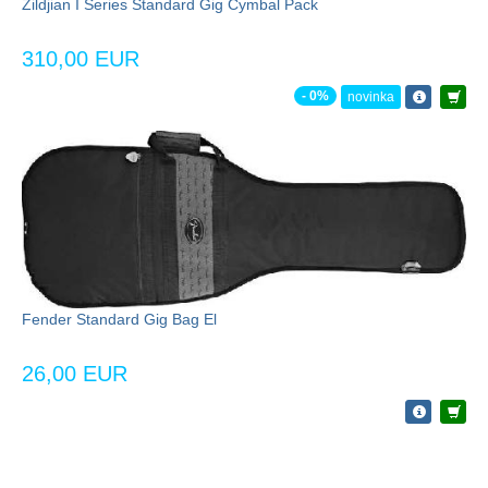
Zildjian I Series Standard Gig Cymbal Pack
310,00 EUR
- 0%
novinka
Fender Standard Gig Bag El
26,00 EUR