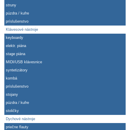
struny
púzdra / kufre
príslušenstvo
Klávesové nástroje
keyboardy
elektr. piána
stage piána
MIDI/USB klávesnice
syntetizátory
kombá
príslušenstvo
stojany
púzdra / kufre
stoličky
Dychové nástroje
priečne flauty