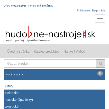
Dnes je
07.08.2026
, meniny má
Štefánia
.
Prihlásenie / Registrácia
Navigá
Úvodná stránka
Katalóg produktov
Hartke HA5500
hľadať
produkt
0
VÁŠ KOŠÍK
Gitary
elektrické
klasické (španielky)
akustické