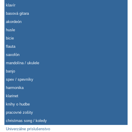
klavír
basová gitara
akordeón
husle
bicie
flauta
saxofón
mandolína / ukulele
banjo
spev / spevníky
harmonika
klarinet
knihy o hudbe
pracovné zošity
christmas song / koledy
Univerzálne príslušenstvo