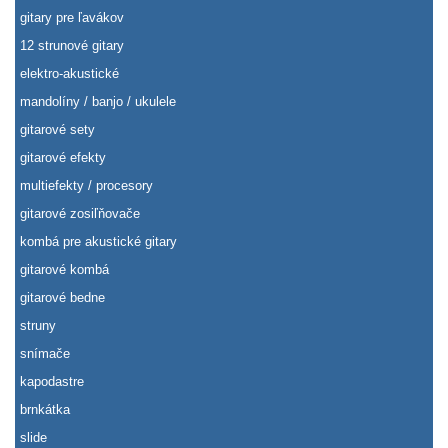
gitary pre ľavákov
12 strunové gitary
elektro-akustické
mandolíny / banjo / ukulele
gitarové sety
gitarové efekty
multiefekty / procesory
gitarové zosiľňovače
kombá pre akustické gitary
gitarové kombá
gitarové bedne
struny
snímače
kapodastre
brnkátka
slide