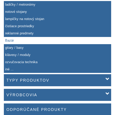
ladičky / metronómy
notové stojany
lampičky na notový stojan
čistiace prostriedky
reklamné predmety
Bazár
gitary / basy
klávesy / moduly
ozvučovacia technika
iné ...
TYPY PRODUKTOV
VÝROBCOVIA
ODPORÚČANÉ PRODUKTY