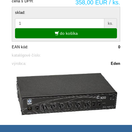
cena s DPH:
358,00 EUR / ks.
sklad:
ks.
do košíka
EAN kód:
0
katalógové číslo:
výrobca:
Eden