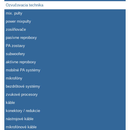
Ozvučovacia technika
mix. pulty
power mixpulty
zosilňovače
pasívne reproboxy
PA zostavy
subwoofery
aktívne reproboxy
mobilné PA systémy
mikrofóny
bezdrôtové systémy
zvukové procesory
káble
konektory / redukcie
nástrojové káble
mikrofónové káble