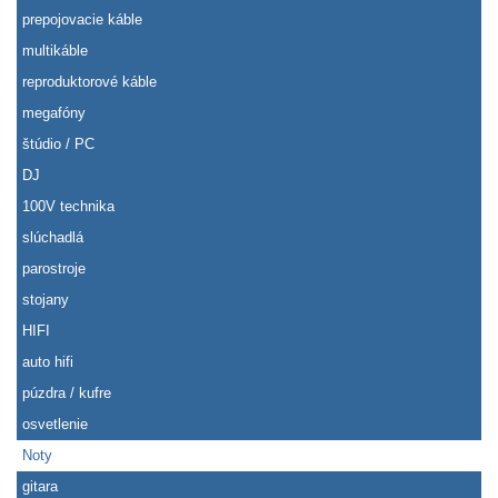
prepojovacie káble
multikáble
reproduktorové káble
megafóny
štúdio / PC
DJ
100V technika
slúchadlá
parostroje
stojany
HIFI
auto hifi
púzdra / kufre
osvetlenie
Noty
gitara