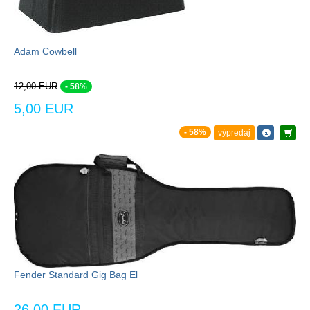
Adam Cowbell
12,00 EUR
- 58%
5,00 EUR
- 58%
výpredaj
Fender Standard Gig Bag El
26,00 EUR