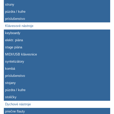
struny
púzdra / kufre
príslušenstvo
Klávesové nástroje
keyboardy
elektr. piána
stage piána
MIDI/USB klávesnice
syntetizátory
kombá
príslušenstvo
stojany
púzdra / kufre
stoličky
Dychové nástroje
priečne flauty