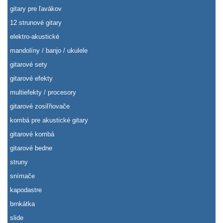
gitary pre ľavákov
12 strunové gitary
elektro-akustické
mandolíny / banjo / ukulele
gitarové sety
gitarové efekty
multiefekty / procesory
gitarové zosiľňovače
kombá pre akustické gitary
gitarové kombá
gitarové bedne
struny
snímače
kapodastre
brnkátka
slide