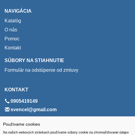
NAVIGÁCIA
Katalóg
O nás
Pomoc
Kontakt
SÚBORY NA STIAHNUTIE
Formulár na odstúpenie od zmluvy
KONTAKT
0905419149
svencel@gmail.com
ADRESA
Používame cookies
Na našich webových stránkach používame súbory cookie na zhromažďovanie údajov