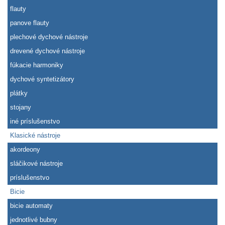
flauty
panove flauty
plechové dychové nástroje
drevené dychové nástroje
fúkacie harmoniky
dychové syntetizátory
plátky
stojany
iné príslušenstvo
Klasické nástroje
akordeony
sláčikové nástroje
príslušenstvo
Bicie
bicie automaty
jednotlivé bubny