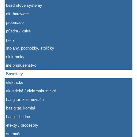
bezdrôtové systémy
git. hardware
prepínače
púzdra / kufre
pásy
stojany, podnožky, stoličky
elektrónky
iné príslušenstvo
Basgitary
elektrické
akustické / elektroakustické
basgitar. zosiľňovače
basigitar. kombá
basgit. bedne
efekty / procesory
snímače