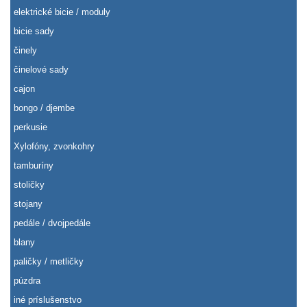
elektrické bicie / moduly
bicie sady
činely
činelové sady
cajon
bongo / djembe
perkusie
Xylofóny, zvonkohry
tamburíny
stoličky
stojany
pedále / dvojpedále
blany
paličky / metličky
púzdra
iné príslušenstvo