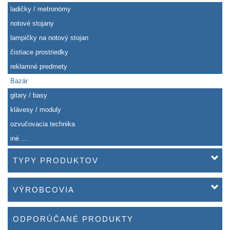
ladičky / metronómy
notové stojany
lampičky na notový stojan
čistiace prostriedky
reklamné predmety
Bazár
gitary / basy
klávesy / moduly
ozvučovacia technika
iné ...
TYPY PRODUKTOV
VÝROBCOVIA
ODPORÚČANÉ PRODUKTY