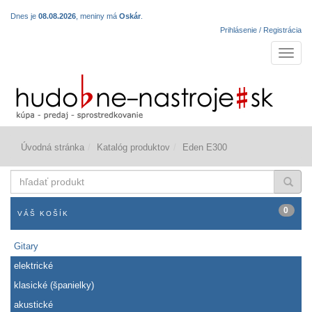
Dnes je
08.08.2026
, meniny má
Oskár
.
Prihlásenie / Registrácia
Navigá
Úvodná stránka
Katalóg produktov
Eden E300
hľadať
produkt
0
VÁŠ KOŠÍK
Gitary
elektrické
klasické (španielky)
akustické