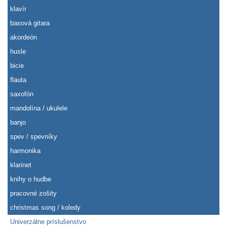
klavír
basová gitara
akordeón
husle
bicie
flauta
saxofón
mandolína / ukulele
banjo
spev / spevníky
harmonika
klarinet
knihy o hudbe
pracovné zošity
christmas song / koledy
Univerzálne príslušenstvo