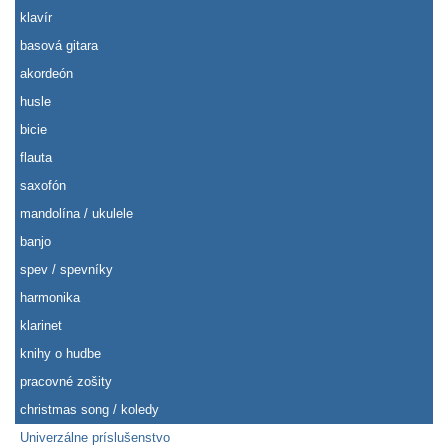
klavír
basová gitara
akordeón
husle
bicie
flauta
saxofón
mandolína / ukulele
banjo
spev / spevníky
harmonika
klarinet
knihy o hudbe
pracovné zošity
christmas song / koledy
Univerzálne príslušenstvo