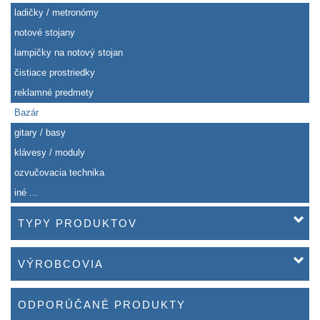
ladičky / metronómy
notové stojany
lampičky na notový stojan
čistiace prostriedky
reklamné predmety
Bazár
gitary / basy
klávesy / moduly
ozvučovacia technika
iné ...
TYPY PRODUKTOV
VÝROBCOVIA
ODPORÚČANÉ PRODUKTY