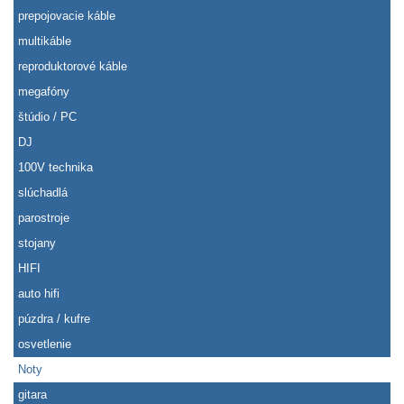
prepojovacie káble
multikáble
reproduktorové káble
megafóny
štúdio / PC
DJ
100V technika
slúchadlá
parostroje
stojany
HIFI
auto hifi
púzdra / kufre
osvetlenie
Noty
gitara