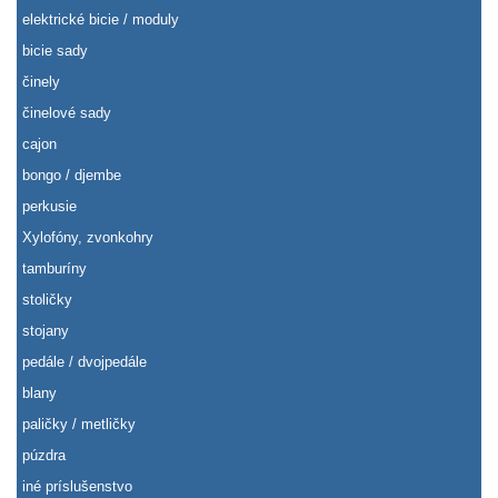
elektrické bicie / moduly
bicie sady
činely
činelové sady
cajon
bongo / djembe
perkusie
Xylofóny, zvonkohry
tamburíny
stoličky
stojany
pedále / dvojpedále
blany
paličky / metličky
púzdra
iné príslušenstvo