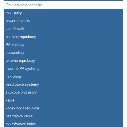
Ozvučovacia technika
mix. pulty
power mixpulty
zosilňovače
pasívne reproboxy
PA zostavy
subwoofery
aktívne reproboxy
mobilné PA systémy
mikrofóny
bezdrôtové systémy
zvukové procesory
káble
konektory / redukcie
nástrojové káble
mikrofónové káble