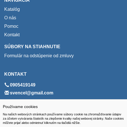
NAVIGÁCIA
Katalóg
O nás
Pomoc
Kontakt
SÚBORY NA STIAHNUTIE
Formulár na odstúpenie od zmluvy
KONTAKT
0905419149
svencel@gmail.com
ADRESA
Používame cookies
Na našich webových stránkach používame súbory cookie na zhromažďovanie údajov
VEST - tech s.r.o.
za účelom vytvárania štatistík na zlepšenie kvality našej webovej stránky. Naše cookies
môžete prijať alebo odmietnuť kliknutím na tlačidlá nižšie.
Hviezdoslavova 280/6, 965 01 Žiar nad Hronom