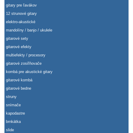
gitary pre ľavákov
12 strunové gitary
elektro-akustické
mandolíny / banjo / ukulele
gitarové sety
gitarové efekty
multiefekty / procesory
gitarové zosiľňovače
kombá pre akustické gitary
gitarové kombá
gitarové bedne
struny
snímače
kapodastre
brnkátka
slide