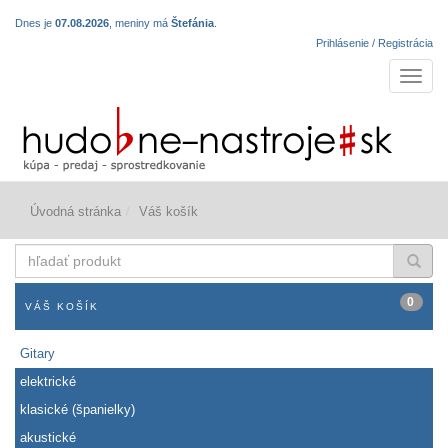
Dnes je
07.08.2026
, meniny má
Štefánia
.
Prihlásenie / Registrácia
Navigá
Úvodná stránka
Váš košík
hľadať
produkt
0
VÁŠ KOŠÍK
Gitary
elektrické
klasické (španielky)
akustické