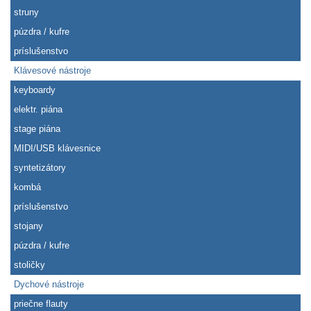
struny
púzdra / kufre
príslušenstvo
Klávesové nástroje
keyboardy
elektr. piána
stage piána
MIDI/USB klávesnice
syntetizátory
kombá
príslušenstvo
stojany
púzdra / kufre
stoličky
Dychové nástroje
priečne flauty