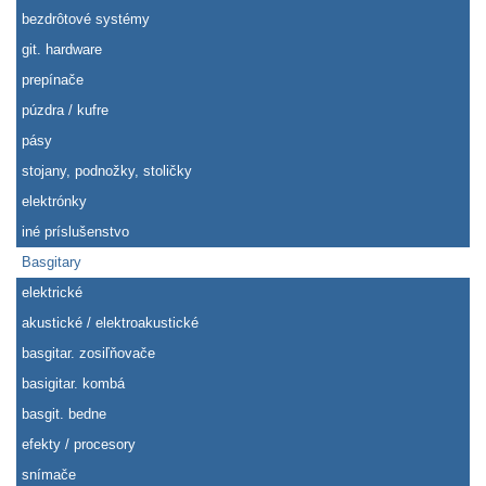
bezdrôtové systémy
git. hardware
prepínače
púzdra / kufre
pásy
stojany, podnožky, stoličky
elektrónky
iné príslušenstvo
Basgitary
elektrické
akustické / elektroakustické
basgitar. zosiľňovače
basigitar. kombá
basgit. bedne
efekty / procesory
snímače