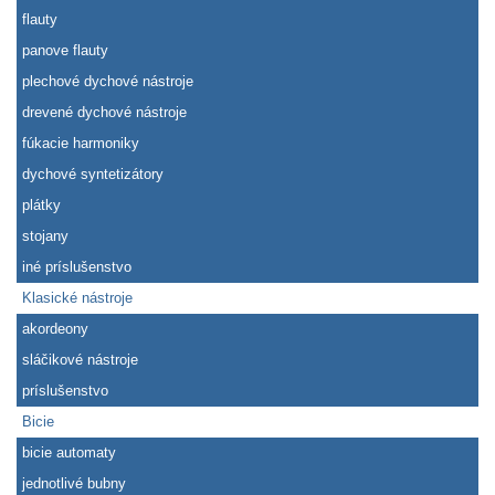
flauty
panove flauty
plechové dychové nástroje
drevené dychové nástroje
fúkacie harmoniky
dychové syntetizátory
plátky
stojany
iné príslušenstvo
Klasické nástroje
akordeony
sláčikové nástroje
príslušenstvo
Bicie
bicie automaty
jednotlivé bubny