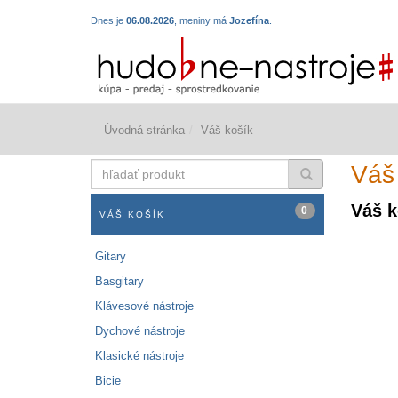
Dnes je
06.08.2026
, meniny má
Jozefína
.
Úvodná stránka
Váš košík
hľadať
Váš
produkt
Váš k
0
VÁŠ KOŠÍK
Gitary
Basgitary
Klávesové nástroje
Dychové nástroje
Klasické nástroje
Bicie