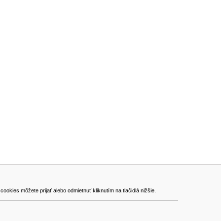
ADRESA
kies môžete prijať alebo odmietnuť kliknutím na tlačidlá nižšie.
VEST - tech s.r.o.
Hviezdoslavova 280/6, 965 01 Žiar nad Hronom
Slovakia (Slovak Republic)