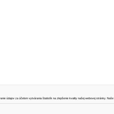
NA STIAHNUTIE
KONTAKT
dajov za účelom vytvárania štatistík na zlepšenie kvality našej webovej stránky. Naše coo
na odstúpenie od zmluvy
0905419149
svencel@gmail.com