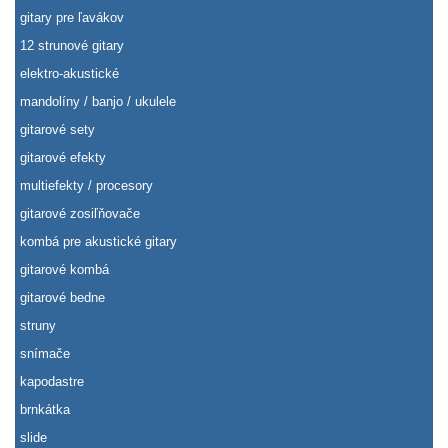
gitary pre ľavákov
12 strunové gitary
elektro-akustické
mandolíny / banjo / ukulele
gitarové sety
gitarové efekty
multiefekty / procesory
gitarové zosiľňovače
kombá pre akustické gitary
gitarové kombá
gitarové bedne
struny
snímače
kapodastre
brnkátka
slide