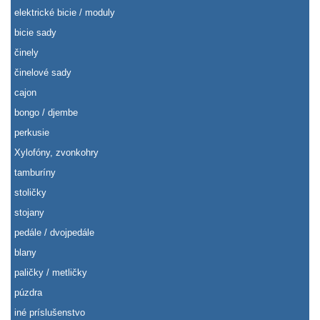
elektrické bicie / moduly
bicie sady
činely
činelové sady
cajon
bongo / djembe
perkusie
Xylofóny, zvonkohry
tamburíny
stoličky
stojany
pedále / dvojpedále
blany
paličky / metličky
púzdra
iné príslušenstvo