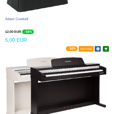
Adam Cowbell
12,00 EUR
- 58%
5,00 EUR
- 58%
výpredaj