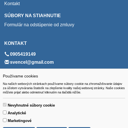
Kontakt
SÚBORY NA STIAHNUTIE
Formulár na odstúpenie od zmluvy
KONTAKT
0905419149
svencel@gmail.com
ADRESA
Používame cookies
Na našich webových stránkach používame súbory cookie na zhromažďovanie údajov
VEST - tech s.r.o.
za účelom vytvárania štatistík na zlepšenie kvality našej webovej stránky. Naše cookies
môžete prijať alebo odmietnuť kliknutím na tlačidlá nižšie.
Hviezdoslavova 280/6, 965 01 Žiar nad Hronom
Slovakia (Slovak Republic)
Nevyhnutné súbory cookie
Analytické
Marketingové