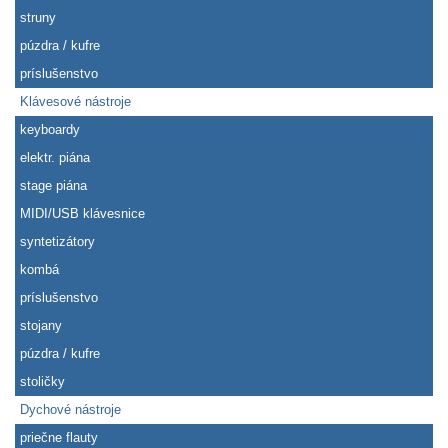
struny
púzdra / kufre
príslušenstvo
Klávesové nástroje
keyboardy
elektr. piána
stage piána
MIDI/USB klávesnice
syntetizátory
kombá
príslušenstvo
stojany
púzdra / kufre
stoličky
Dychové nástroje
priečne flauty