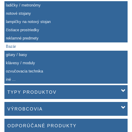
ladičky / metronómy
notové stojany
lampičky na notový stojan
čistiace prostriedky
reklamné predmety
Bazár
gitary / basy
klávesy / moduly
ozvučovacia technika
iné ...
TYPY PRODUKTOV
VÝROBCOVIA
ODPORÚČANÉ PRODUKTY