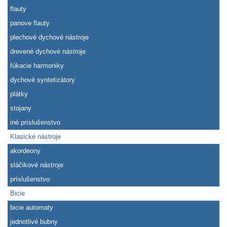
flauty
panove flauty
plechové dychové nástroje
drevené dychové nástroje
fúkacie harmoniky
dychové syntetizátory
plátky
stojany
iné príslušenstvo
Klasické nástroje
akordeony
sláčikové nástroje
príslušenstvo
Bicie
bicie automaty
jednotlivé bubny