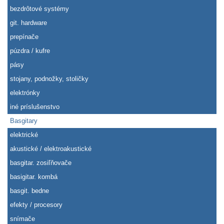
bezdrôtové systémy
git. hardware
prepínače
púzdra / kufre
pásy
stojany, podnožky, stoličky
elektrónky
iné príslušenstvo
Basgitary
elektrické
akustické / elektroakustické
basgitar. zosiľňovače
basigitar. kombá
basgit. bedne
efekty / procesory
snímače