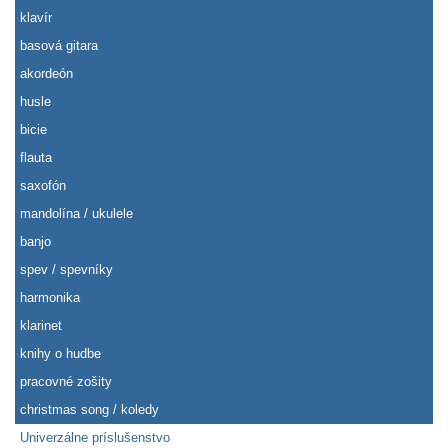
klavír
basová gitara
akordeón
husle
bicie
flauta
saxofón
mandolína / ukulele
banjo
spev / spevníky
harmonika
klarinet
knihy o hudbe
pracovné zošity
christmas song / koledy
Univerzálne príslušenstvo