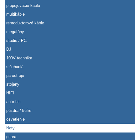
prepojovacie káble
multikáble
reproduktorové káble
megafóny
štúdio / PC
DJ
100V technika
slúchadlá
parostroje
stojany
HIFI
auto hifi
púzdra / kufre
osvetlenie
Noty
gitara