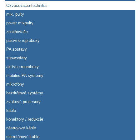
Ozvučovacia technika
mix. pulty
power mixpulty
zosilňovače
pasívne reproboxy
PA zostavy
subwoofery
aktívne reproboxy
mobilné PA systémy
mikrofóny
bezdrôtové systémy
zvukové procesory
káble
konektory / redukcie
nástrojové káble
mikrofónové káble