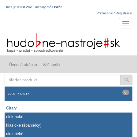
Dnes je
08.08.2026
, meniny má
Oskár
.
Prihlásenie / Registrácia
Navigá
Úvodná stránka
Váš košík
hľadať
produkt
0
VÁŠ KOŠÍK
Gitary
elektrické
klasické (španielky)
akustické