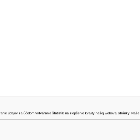
NA STIAHNUTIE
KONTAKT
dajov za účelom vytvárania štatistík na zlepšenie kvality našej webovej stránky. Naše coo
na odstúpenie od zmluvy
0905419149
svencel@gmail.com