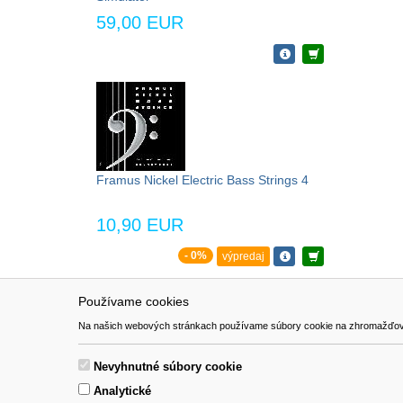
59,00 EUR
Framus Nickel Electric Bass Strings 4
10,90 EUR
- 0%
výpredaj
Používame cookies
NAVIGÁCIA
SÚBORY 
Na našich webových stránkach používame súbory cookie na zhromažďovanie ú
Katalóg
Formulár 
O nás
Nevyhnutné súbory cookie
Pomoc
Analytické
Kontakt