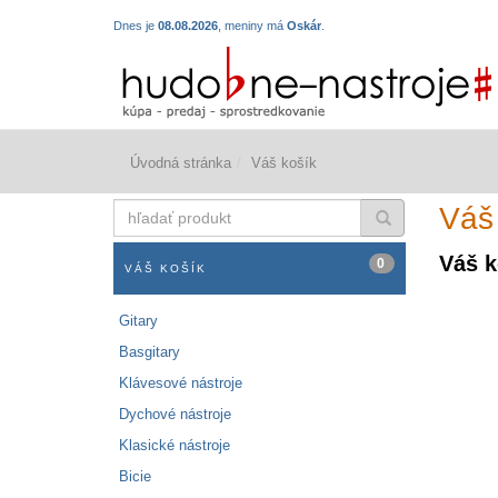
Dnes je
08.08.2026
, meniny má
Oskár
.
Úvodná stránka
Váš košík
hľadať
Váš
produkt
Váš k
0
VÁŠ KOŠÍK
Gitary
Basgitary
Klávesové nástroje
Dychové nástroje
Klasické nástroje
Bicie