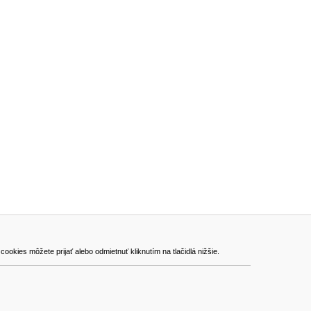
ADRESA
kies môžete prijať alebo odmietnuť kliknutím na tlačidlá nižšie.
VEST - tech s.r.o.
Hviezdoslavova 280/6, 965 01 Žiar nad Hronom
Slovakia (Slovak Republic)