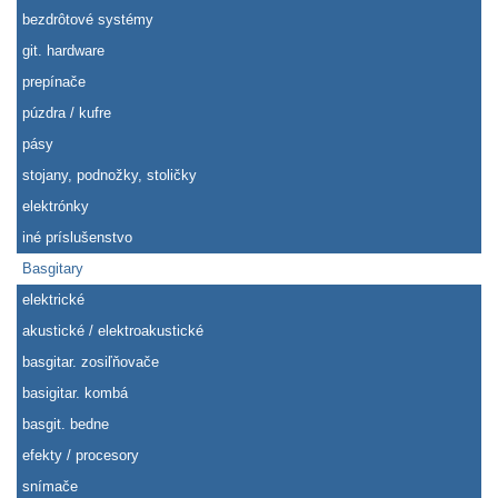
bezdrôtové systémy
git. hardware
prepínače
púzdra / kufre
pásy
stojany, podnožky, stoličky
elektrónky
iné príslušenstvo
Basgitary
elektrické
akustické / elektroakustické
basgitar. zosiľňovače
basigitar. kombá
basgit. bedne
efekty / procesory
snímače