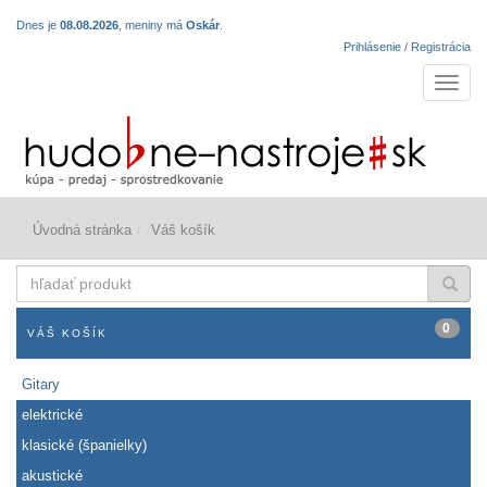
Dnes je
08.08.2026
, meniny má
Oskár
.
Prihlásenie / Registrácia
Navigá
Úvodná stránka
Váš košík
hľadať
produkt
0
VÁŠ KOŠÍK
Gitary
elektrické
klasické (španielky)
akustické