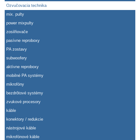
Ozvučovacia technika
mix. pulty
power mixpulty
zosilňovače
pasívne reproboxy
PA zostavy
subwoofery
aktívne reproboxy
mobilné PA systémy
mikrofóny
bezdrôtové systémy
zvukové procesory
káble
konektory / redukcie
nástrojové káble
mikrofónové káble