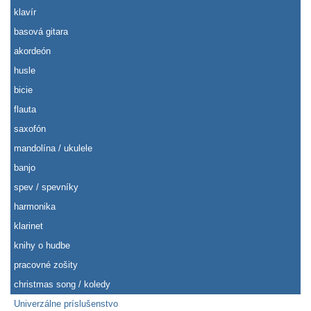
klavír
basová gitara
akordeón
husle
bicie
flauta
saxofón
mandolína / ukulele
banjo
spev / spevníky
harmonika
klarinet
knihy o hudbe
pracovné zošity
christmas song / koledy
Univerzálne príslušenstvo