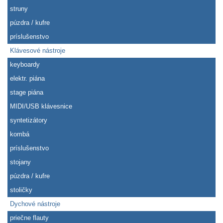
struny
púzdra / kufre
príslušenstvo
Klávesové nástroje
keyboardy
elektr. piána
stage piána
MIDI/USB klávesnice
syntetizátory
kombá
príslušenstvo
stojany
púzdra / kufre
stoličky
Dychové nástroje
priečne flauty