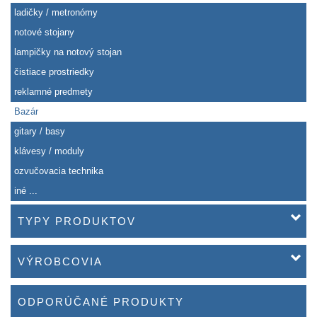
ladičky / metronómy
notové stojany
lampičky na notový stojan
čistiace prostriedky
reklamné predmety
Bazár
gitary / basy
klávesy / moduly
ozvučovacia technika
iné ...
TYPY PRODUKTOV
VÝROBCOVIA
ODPORÚČANÉ PRODUKTY