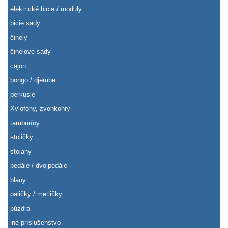
elektrické bicie / moduly
bicie sady
činely
činelové sady
cajon
bongo / djembe
perkusie
Xylofóny, zvonkohry
tamburíny
stoličky
stojany
pedále / dvojpedále
blany
paličky / metličky
púzdra
iné príslušenstvo