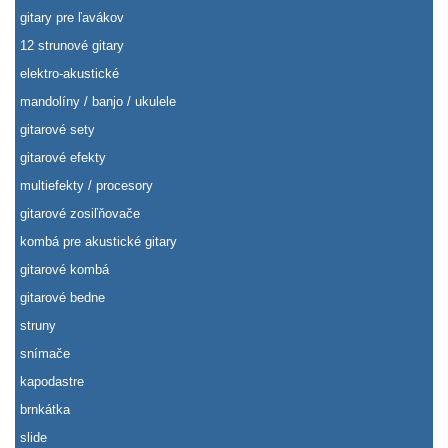
gitary pre ľavákov
12 strunové gitary
elektro-akustické
mandolíny / banjo / ukulele
gitarové sety
gitarové efekty
multiefekty / procesory
gitarové zosiľňovače
kombá pre akustické gitary
gitarové kombá
gitarové bedne
struny
snímače
kapodastre
brnkátka
slide