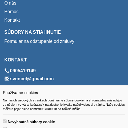
O nás
Pomoc
Kontakt
SÚBORY NA STIAHNUTIE
Formulár na odstúpenie od zmluvy
KONTAKT
0905419149
svencel@gmail.com
ADRESA
Používame cookies
Na našich webových stránkach používame súbory cookie na zhromažďovanie údajov
VEST - tech s.r.o.
za účelom vytvárania štatistík na zlepšenie kvality našej webovej stránky. Naše cookies
môžete prijať alebo odmietnuť kliknutím na tlačidlá nižšie.
Hviezdoslavova 280/6, 965 01 Žiar nad Hronom
Slovakia (Slovak Republic)
Nevyhnutné súbory cookie