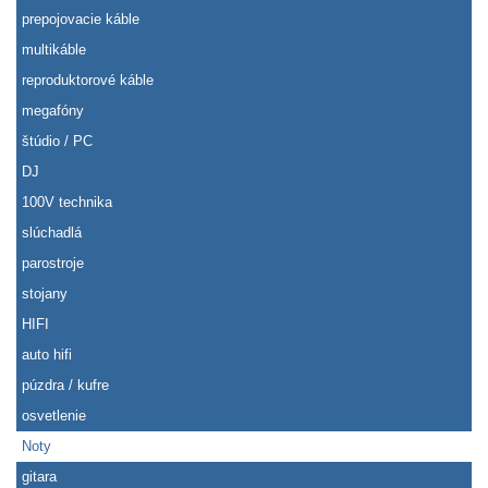
prepojovacie káble
multikáble
reproduktorové káble
megafóny
štúdio / PC
DJ
100V technika
slúchadlá
parostroje
stojany
HIFI
auto hifi
púzdra / kufre
osvetlenie
Noty
gitara