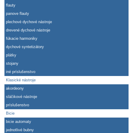
flauty
panove flauty
plechové dychové nástroje
drevené dychové nástroje
fúkacie harmoniky
dychové syntetizátory
plátky
stojany
iné príslušenstvo
Klasické nástroje
akordeony
sláčikové nástroje
príslušenstvo
Bicie
bicie automaty
jednotlivé bubny