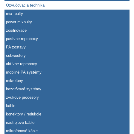
Ozvučovacia technika
mix. pulty
power mixpulty
zosilňovače
pasívne reproboxy
PA zostavy
subwoofery
aktívne reproboxy
mobilné PA systémy
mikrofóny
bezdrôtové systémy
zvukové procesory
káble
konektory / redukcie
nástrojové káble
mikrofónové káble