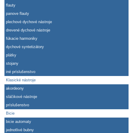
flauty
panove flauty
plechové dychové nástroje
drevené dychové nástroje
fúkacie harmoniky
dychové syntetizátory
plátky
stojany
iné príslušenstvo
Klasické nástroje
akordeony
sláčikové nástroje
príslušenstvo
Bicie
bicie automaty
jednotlivé bubny