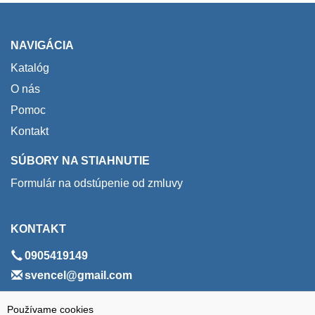
NAVIGÁCIA
Katalóg
O nás
Pomoc
Kontakt
SÚBORY NA STIAHNUTIE
Formulár na odstúpenie od zmluvy
KONTAKT
0905419149
svencel@gmail.com
ADRESA
Používame cookies