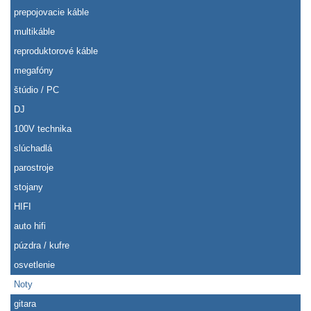
prepojovacie káble
multikáble
reproduktorové káble
megafóny
štúdio / PC
DJ
100V technika
slúchadlá
parostroje
stojany
HIFI
auto hifi
púzdra / kufre
osvetlenie
Noty
gitara