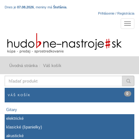
Dnes je
07.08.2026
, meniny má
Štefánia
.
Prihlásenie / Registrácia
Navigá
Úvodná stránka
Váš košík
hľadať
produkt
0
VÁŠ KOŠÍK
Gitary
elektrické
klasické (španielky)
akustické