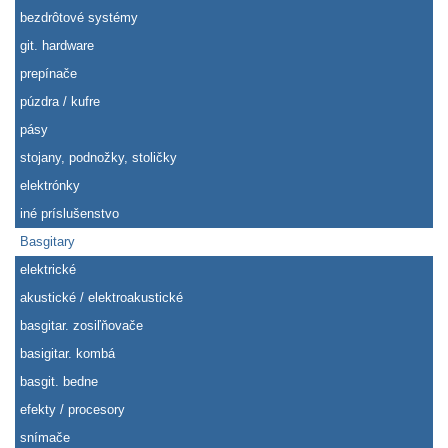
bezdrôtové systémy
git. hardware
prepínače
púzdra / kufre
pásy
stojany, podnožky, stoličky
elektrónky
iné príslušenstvo
Basgitary
elektrické
akustické / elektroakustické
basgitar. zosiľňovače
basigitar. kombá
basgit. bedne
efekty / procesory
snímače