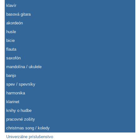
klavír
basová gitara
akordeón
husle
bicie
flauta
saxofón
mandolína / ukulele
banjo
spev / spevníky
harmonika
klarinet
knihy o hudbe
pracovné zošity
christmas song / koledy
Univerzálne príslušenstvo