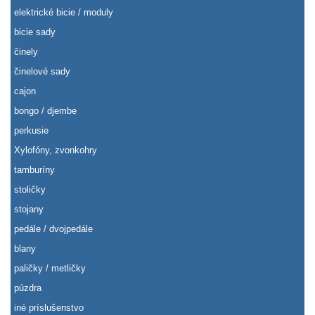
elektrické bicie / moduly
bicie sady
činely
činelové sady
cajon
bongo / djembe
perkusie
Xylofóny, zvonkohry
tamburíny
stoličky
stojany
pedále / dvojpedále
blany
paličky / metličky
púzdra
iné príslušenstvo