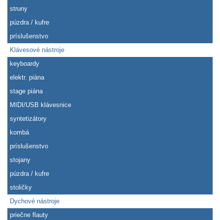
struny
púzdra / kufre
príslušenstvo
Klávesové nástroje
keyboardy
elektr. piána
stage piána
MIDI/USB klávesnice
syntetizátory
kombá
príslušenstvo
stojany
púzdra / kufre
stoličky
Dychové nástroje
priečne flauty