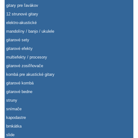
gitary pre ľavákov
12 strunové gitary
elektro-akustické
mandolíny / banjo / ukulele
gitarové sety
gitarové efekty
multiefekty / procesory
gitarové zosiľňovače
kombá pre akustické gitary
gitarové kombá
gitarové bedne
struny
snímače
kapodastre
brnkátka
slide