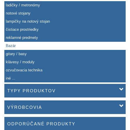
ladičky / metronómy
notové stojany
lampičky na notový stojan
čistiace prostriedky
reklamné predmety
Bazár
gitary / basy
klávesy / moduly
ozvučovacia technika
iné ...
TYPY PRODUKTOV
VÝROBCOVIA
ODPORÚČANÉ PRODUKTY